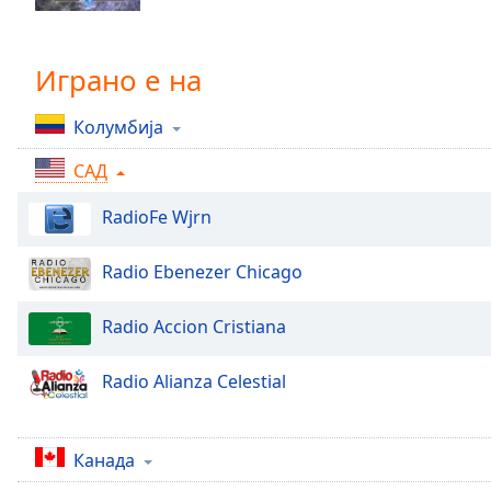
Chapters
Chapters
Играно е на
Descriptions
Колумбија
descriptions
off
,
САД
selected
RadioFe Wjrn
Subtitles
subtitles
Radio Ebenezer Chicago
settings
,
opens
Radio Accion Cristiana
subtitles
settings
Radio Alianza Celestial
dialog
subtitles
off
,
selected
Канада