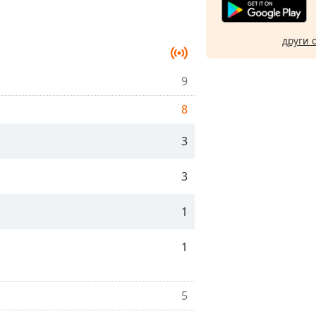
други 
9
8
3
3
1
1
5