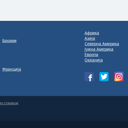
Африка
Азија
Бахами
Северна Америка
Јужна Америка
Европа
Океанија
Франција
ио станици