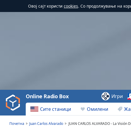
Овој сајт користи
cookies
. Со продолжување на кор
Video
Player
is
loading.
Play
Video
Online Radio Box
Игри
Play
Skip
Сите станици
Омилени
Жа
Backward
Skip
Forward
Почетна
Juan Carlos Alvarado
JUAN CARLOS ALVARADO - La Visión D
Mute