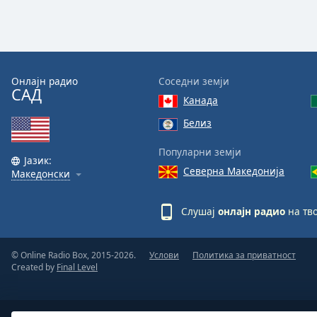
the
window.
Text
Color
Онлајн радио
Соседни земји
САД
Канада
Opacity
Белиз
Популарни земји
Text
Јазик:
Северна Македонија
Македонски
Background
Color
Слушај
онлајн радио
на тво
Opacity
© Online Radio Box, 2015-2026.
Услови
Политика за приватност
Created by
Final Level
Caption
Area
Background