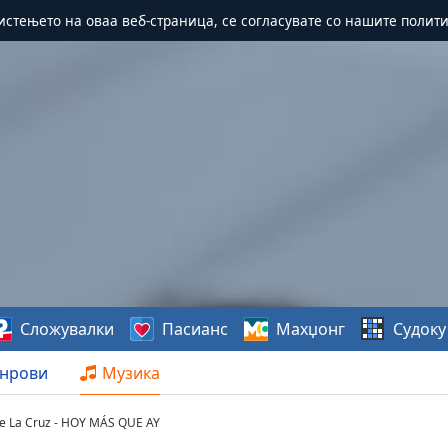
истењето на оваа веб-страница, се согласувате со нашите полит
Сложувалки
Пасианс
Махџонг
Судоку
нрови
Музика
e La Cruz - HOY MÁS QUE AY