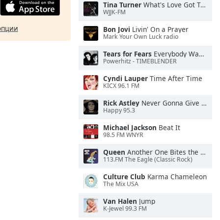
Tina Turner
What's Love Got To Do With It
WJJK-FM
опции
Bon Jovi
Livin' On a Prayer
Mark Your Own Luck radio
Tears for Fears
Everybody Wants To Rule the World
Powerhitz - TIMEBLENDER
Cyndi Lauper
Time After Time
KICX 96.1 FM
Rick Astley
Never Gonna Give You Up
Happy 95.3
Michael Jackson
Beat It
98.5 FM WNYR
Queen
Another One Bites the Dust
113.FM The Eagle (Classic Rock)
Culture Club
Karma Chameleon
The Mix USA
Van Halen
Jump
K-Jewel 99.3 FM