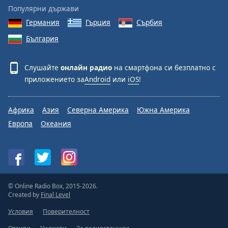
Популярни държави
Германия
Гърция
Сърбия
България
Слушайте
онлайн радио
на смартфона си безплатно с
приложението за
Android
или
iOS
!
Африка
Азия
Северна Америка
Южна Америка
Европа
Океания
© Online Radio Box, 2015-2026.
Created by
Final Level
Условия
Поверителност