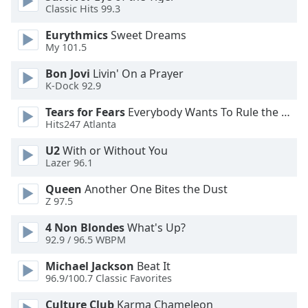
Classic Hits 99.3
Font
Eurythmics
Sweet Dreams
Family
My 101.5
Bon Jovi
Livin' On a Prayer
Reset
K-Dock 92.9
Done
Tears for Fears
Everybody Wants To Rule the World
Close
Modal
Hits247 Atlanta
Dialog
End
U2
With or Without You
of
Lazer 96.1
dialog
Queen
Another One Bites the Dust
window.
Z 97.5
4 Non Blondes
What's Up?
92.9 / 96.5 WBPM
Michael Jackson
Beat It
96.9/100.7 Classic Favorites
Culture Club
Karma Chameleon