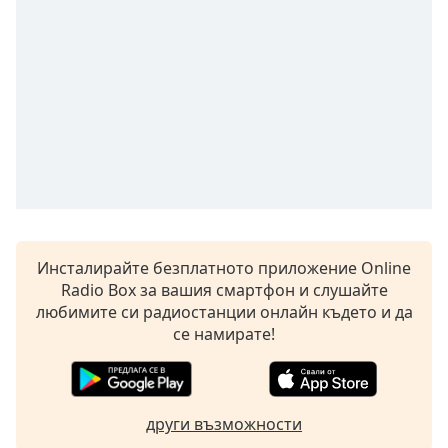
Beginning
of
dialog
window.
Escape
will
cancel
and
close
the
window.
Text
Инсталирайте безплатното приложение Online
Color
Radio Box за вашия смартфон и слушайте
любимите си радиостанции онлайн където и да
се намирате!
Opacity
Text
други възможности
Background