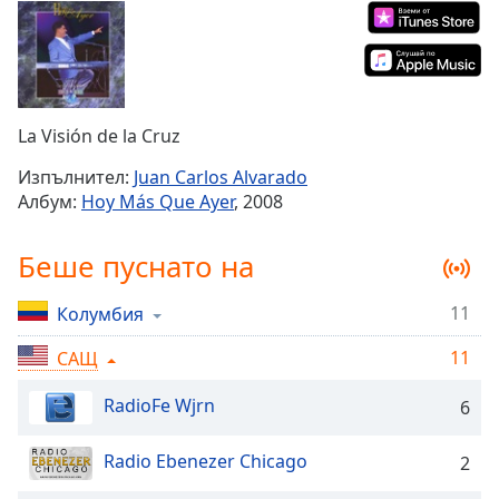
Remaining
Time
-
-:-
1x
La Visión de la Cruz
Playback
Rate
Изпълнител:
Juan Carlos Alvarado
Албум:
Hoy Más Que Ayer
, 2008
Chapters
Chapters
Беше пуснато на
Descriptions
11
Колумбия
descriptions
off
,
11
САЩ
selected
RadioFe Wjrn
6
Subtitles
Radio Ebenezer Chicago
2
subtitles
settings
,