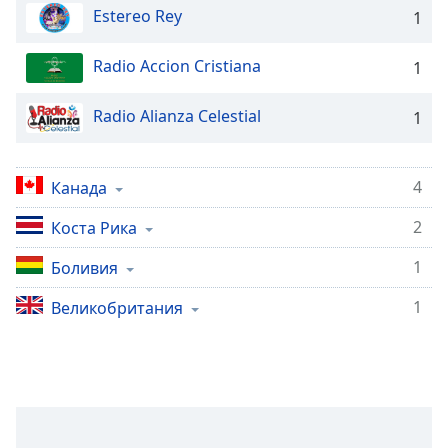
opens
Estereo Rey
1
subtitles
settings
Radio Accion Cristiana
1
dialog
subtitles
Radio Alianza Celestial
1
off
,
selected
4
Канада
Audio
Track
2
Коста Рика
Picture-
in-
1
Боливия
Picture
Fullscreen
1
Великобритания
This
is
a
modal
window.