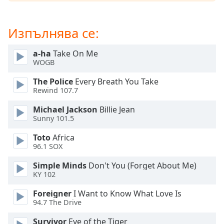
Color
Изпълнява се:
Opacity
a-ha
Take On Me
Caption
WOGB
Area
Background
The Police
Every Breath You Take
Rewind 107.7
Color
Michael Jackson
Billie Jean
Sunny 101.5
Opacity
Toto
Africa
96.1 SOX
Font
Size
Simple Minds
Don't You (Forget About Me)
KY 102
Text
Foreigner
I Want to Know What Love Is
Edge
94.7 The Drive
Style
Survivor
Eye of the Tiger