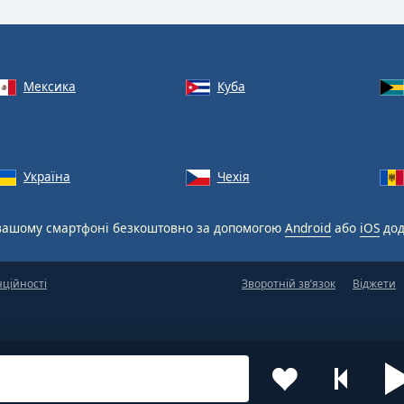
Мексика
Куба
Україна
Чехія
вашому смартфоні безкоштовно за допомогою
Android
або
iOS
дод
нційності
Зворотній зв’язок
Віджети