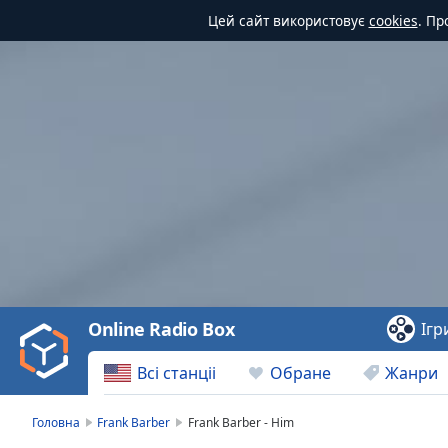
Цей сайт використовує
cookies
. Пр
Video
Player
is
loading.
Play
Video
Online Radio Box
Ігр
Play
Skip
Всі станціі
Обране
Жанри
Backward
Skip
Forward
Головна
Frank Barber
Frank Barber - Him
Mute