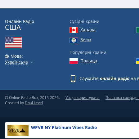
the
window.
Онлайн Радіо
Сусідні країни
США
Text
Канада
Color
Беліз
Opacity
Популярні країни
Мова:
Польща
Українська
Text
Background
Слухайте
онлайн радіо
на 
Color
© Online Radio Box, 2015-2026.
Угода користувача
Політика конфіде
Opacity
Created by
Final Level
Caption
Area
WPVR NY Platinum Vibes Radio
Background