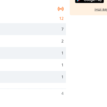
інші ва
12
7
2
1
1
1
4