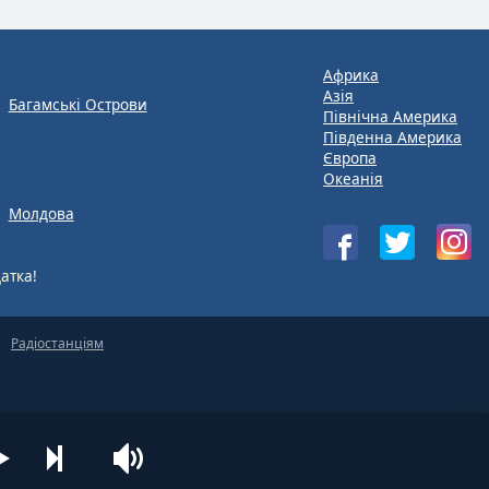
Африка
Азія
Багамські Острови
Північна Америка
Південна Америка
Європа
Океанія
Молдова
атка!
Радіостанціям