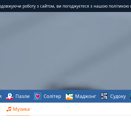
одовжуючи роботу з сайтом, ви погоджуєтеся з нашою політикою 
и
Пазли
Солітер
Маджонг
Судоку
Музика