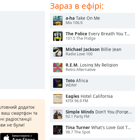
Зараз в ефірі:
a-ha
Take On Me
Mix 106.9
The Police
Every Breath You Take
101.5 The Fridge
Michael Jackson
Billie Jean
Radio Love 100
R.E.M.
Losing My Religion
Retro Alternative
Toto
Africa
WDNY
Eagles
Hotel California
KFIX 96.9 FM
штовний додаток
Simple Minds
Don't You (Forget About Me)
а ваш смартфон та
92.1 Party FM
ні радіостанції
 ви не були!
Tina Turner
What's Love Got To Do With It
98.7 The Spot