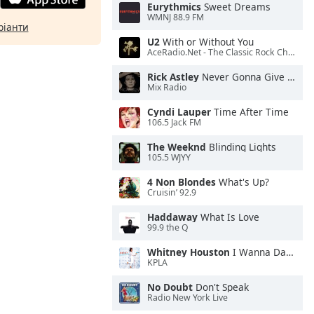
Eurythmics
Sweet Dreams
WMNJ 88.9 FM
ріанти
U2
With or Without You
AceRadio.Net - The Classic Rock Channel
Rick Astley
Never Gonna Give You Up
Mix Radio
Cyndi Lauper
Time After Time
106.5 Jack FM
The Weeknd
Blinding Lights
105.5 WJYY
4 Non Blondes
What's Up?
Cruisin’ 92.9
Haddaway
What Is Love
99.9 the Q
Whitney Houston
I Wanna Dance With Somebody
KPLA
No Doubt
Don't Speak
Radio New York Live