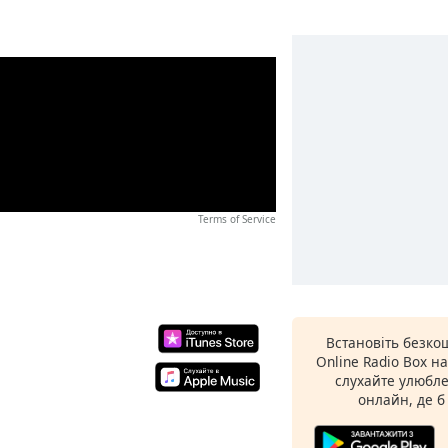
Terms of Service
Встановіть безко
Online Radio Box н
слухайте улюбле
онлайн, де б