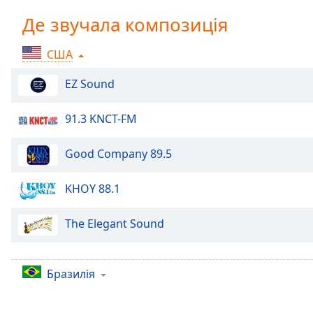
Chapters
Де звучала композиція
Chapters
США
Descriptions
descriptions
EZ Sound
off
,
selected
91.3 KNCT-FM
Subtitles
Good Company 89.5
subtitles
settings
,
KHOY 88.1
opens
subtitles
The Elegant Sound
settings
dialog
subtitles
Бразилія
off
,
selected