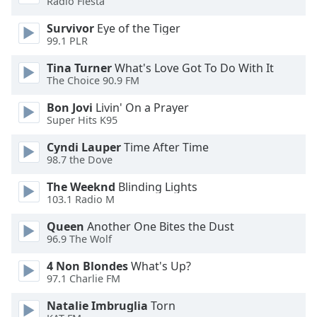
Radio Fiesta
Survivor
Eye of the Tiger
Opacity
99.1 PLR
Tina Turner
What's Love Got To Do With It
Caption
The Choice 90.9 FM
Area
Background
Bon Jovi
Livin' On a Prayer
Color
Super Hits K95
Cyndi Lauper
Time After Time
Opacity
98.7 the Dove
The Weeknd
Blinding Lights
Font
103.1 Radio M
Size
Queen
Another One Bites the Dust
96.9 The Wolf
Text
4 Non Blondes
What's Up?
Edge
97.1 Charlie FM
Style
Natalie Imbruglia
Torn