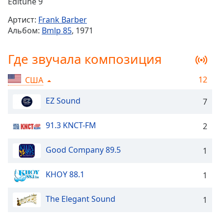
Remaining
Editune 9
Time
-
Артист:
Frank Barber
-:-
Альбом:
Bmlp 85
, 1971
1x
Где звучала композиция
Playback
Rate
12
США
Chapters
Chapters
EZ Sound
7
Descriptions
91.3 KNCT-FM
2
descriptions
off
,
Good Company 89.5
1
selected
KHOY 88.1
1
Subtitles
subtitles
The Elegant Sound
1
settings
,
opens