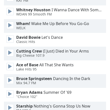
KAT FM
Font
Family
Whitney Houston
I Wanna Dance With Somebody
WDAN 99 Smooth FM
Wham!
Wake Me Up Before You Go-Go
Reset
WELK
Done
Close
David Bowie
Let's Dance
Modal
Classic Hits
Dialog
End
Cutting Crew
(I Just) Died in Your Arms
of
Big Cheese 107.9
dialog
window.
Ace of Base
All That She Wants
Lake Hits 95
Bruce Springsteen
Dancing In the Dark
Mix 94.7 FM
Bryan Adams
Summer Of '69
"Choice 102"
Starship
Nothing's Gonna Stop Us Now