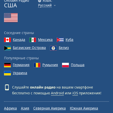
Онлайн Радио
Язык:
США
Русский
Соседние страны
Канада
Мексика
Куба
Багамские Острова
Белиз
Популярные страны
Германия
Румыния
Польша
Украина
Слушайте
онлайн радио
на вашем смартфоне
бесплатно с помощью
Android
или
iOS
приложения!
Африка
Азия
Северная Америка
Южная Америка