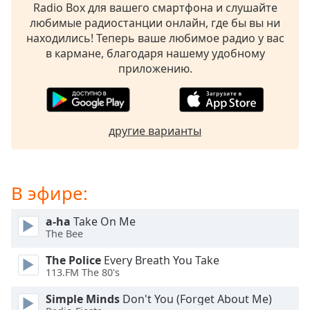
of
Radio Box для вашего смартфона и слушайте
dialog
любимые радиостанции онлайн, где бы вы ни
window.
находились! Теперь ваше любимое радио у вас
Escape
в кармане, благодаря нашему удобному
will
приложению.
cancel
and
close
the
другие варианты
window.
Text
Color
В эфире:
a-ha
Take On Me
Opacity
The Bee
The Police
Every Breath You Take
Text
113.FM The 80's
Background
Color
Simple Minds
Don't You (Forget About Me)