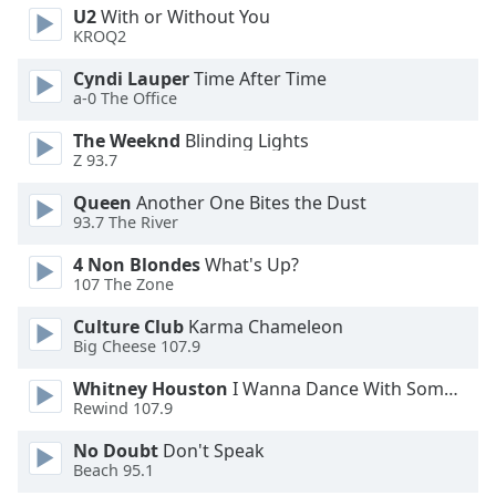
U2
With or Without You
Font
KROQ2
Family
Cyndi Lauper
Time After Time
a-0 The Office
Reset
The Weeknd
Blinding Lights
Done
Z 93.7
Close
Modal
Queen
Another One Bites the Dust
Dialog
93.7 The River
End
of
4 Non Blondes
What's Up?
dialog
107 The Zone
window.
Culture Club
Karma Chameleon
Big Cheese 107.9
Whitney Houston
I Wanna Dance With Somebody
Rewind 107.9
No Doubt
Don't Speak
Beach 95.1