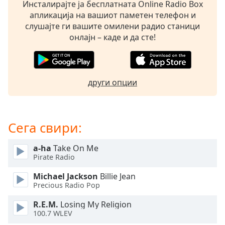
Beginning
Инсталирајте ја бесплатната Online Radio Box
of
апликација на вашиот паметен телефон и
dialog
слушајте ги вашите омилени радио станици
window.
онлајн – каде и да сте!
Escape
will
cancel
and
други опции
close
the
window.
Сега свири:
Text
Color
a-ha
Take On Me
Pirate Radio
Opacity
Michael Jackson
Billie Jean
Precious Radio Pop
Text
R.E.M.
Losing My Religion
100.7 WLEV
Background