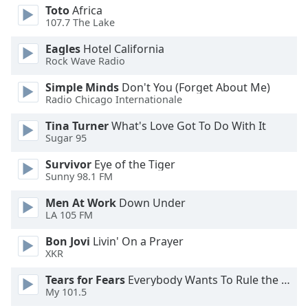
Color
Toto
Africa
107.7 The Lake
Opacity
Eagles
Hotel California
Rock Wave Radio
Caption
Simple Minds
Don't You (Forget About Me)
Area
Radio Chicago Internationale
Background
Tina Turner
What's Love Got To Do With It
Color
Sugar 95
Survivor
Eye of the Tiger
Opacity
Sunny 98.1 FM
Men At Work
Down Under
Font
LA 105 FM
Size
Bon Jovi
Livin' On a Prayer
XKR
Text
Edge
Tears for Fears
Everybody Wants To Rule the World
Style
My 101.5