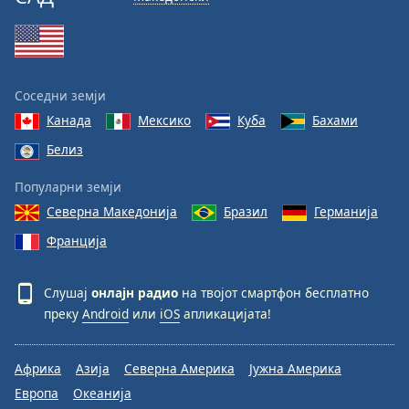
Соседни земји
Канада
Мексико
Куба
Бахами
Белиз
Популарни земји
Северна Македонија
Бразил
Германија
Франција
Слушај
онлајн радио
на твојот смартфон бесплатно
преку
Android
или
iOS
апликацијата!
Африка
Азија
Северна Америка
Јужна Америка
Европа
Океанија