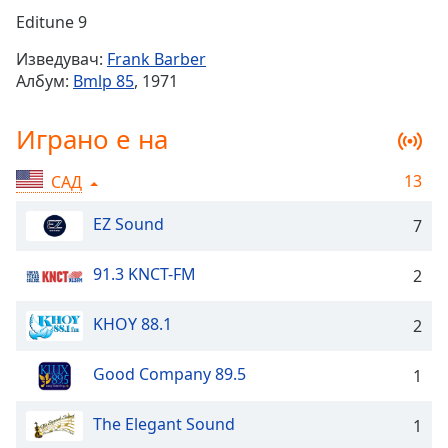
Remaining
Editune 9
Time
-
Изведувач:
Frank Barber
-:-
Албум:
Bmlp 85
, 1971
1x
Играно е на
Playback
Rate
13
САД
Chapters
Chapters
EZ Sound
7
Descriptions
91.3 KNCT-FM
2
descriptions
off
,
KHOY 88.1
2
selected
Good Company 89.5
1
Subtitles
subtitles
The Elegant Sound
1
settings
,