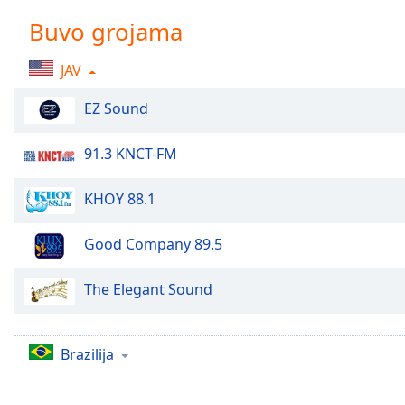
Chapters
Buvo grojama
Chapters
JAV
Descriptions
descriptions
EZ Sound
off
,
selected
91.3 KNCT-FM
Subtitles
KHOY 88.1
subtitles
settings
,
Good Company 89.5
opens
subtitles
The Elegant Sound
settings
dialog
subtitles
Brazilija
off
,
selected