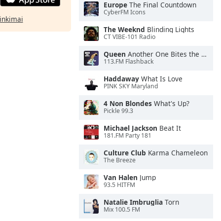
Europe
The Final Countdown
CyberFM Icons
rinkimai
The Weeknd
Blinding Lights
CT VIBE-101 Radio
Queen
Another One Bites the Dust
113.FM Flashback
Haddaway
What Is Love
PINK SKY Maryland
4 Non Blondes
What's Up?
Pickle 99.3
Michael Jackson
Beat It
181.FM Party 181
Culture Club
Karma Chameleon
The Breeze
Van Halen
Jump
93.5 HITFM
Natalie Imbruglia
Torn
Mix 100.5 FM