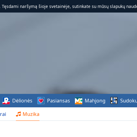
. Tęsdami naršymą šioje svetainėje, sutinkate su mūsų slapukų naudo
Dėlionės
Pasiansas
Mahjong
Sudok
rai
Muzika