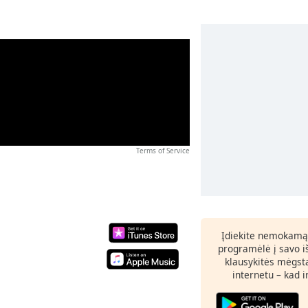
Terms of Service
Įdiekite nemokamą
programėlė į savo i
klausykitės mėgst
internetu – kad 