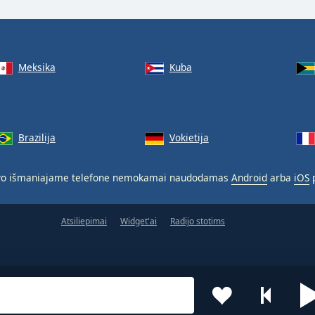
Meksika
Kuba
Brazilija
Vokietija
o išmaniajame telefone nemokamai naudodamas
Android
arba
iOS
p
Atsiliepimai
Widget'ai
Radijo stotims