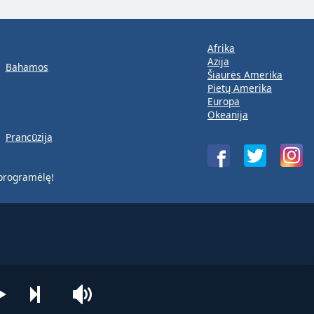
Afrika
Azija
Bahamos
Šiaurės Amerika
Pietų Amerika
Europa
Okeanija
Prancūzija
rogramėlę!