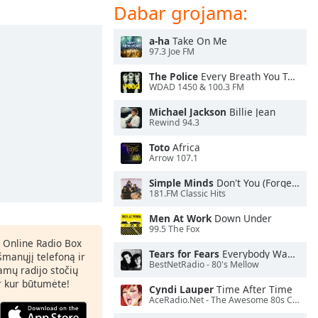
Dabar grojama:
a-ha
Take On Me
97.3 Joe FM
The Police
Every Breath You Take
WDAD 1450 & 100.3 FM
Michael Jackson
Billie Jean
Rewind 94.3
Toto
Africa
Arrow 107.1
Simple Minds
Don't You (Forget About Me)
181.FM Classic Hits
Men At Work
Down Under
99.5 The Fox
 Online Radio Box
Tears for Fears
Everybody Wants To Rule the World
šmanųjį telefoną ir
BestNetRadio - 80's Mellow
amų radijo stočių
ir kur būtumėte!
Cyndi Lauper
Time After Time
AceRadio.Net - The Awesome 80s Channel