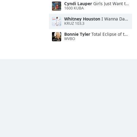
Cyndi Lauper
Girls Just Want to Have Fun
1600 KUBA
Whitney Houston
I Wanna Dance With Somebody
KRUZ 103.3
Bonnie Tyler
Total Eclipse of the Heart
WVBO