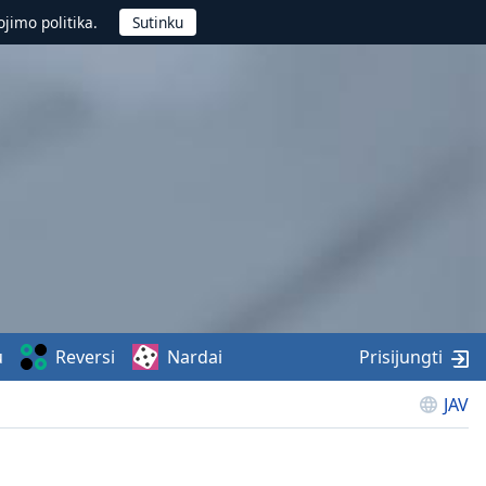
jimo politika.
u
Reversi
Nardai
Prisijungti
JAV