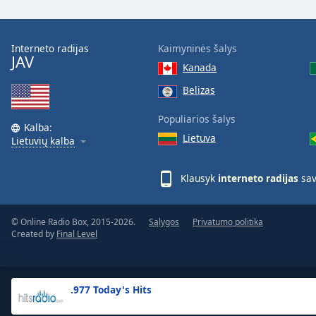
the
window.
Interneto radijas
Kaimyninės šalys
JAV
Text
Kanada
Color
Belizas
Opacity
Populiarios šalys
Kalba:
Lietuva
Lietuvių kalba
Text
Background
Klausyk
interneto radijas
sav
Color
© Online Radio Box, 2015-2026.
Sąlygos
Privatumo politika
Opacity
Created by
Final Level
Caption
Area
.977 Today's Hits
Background