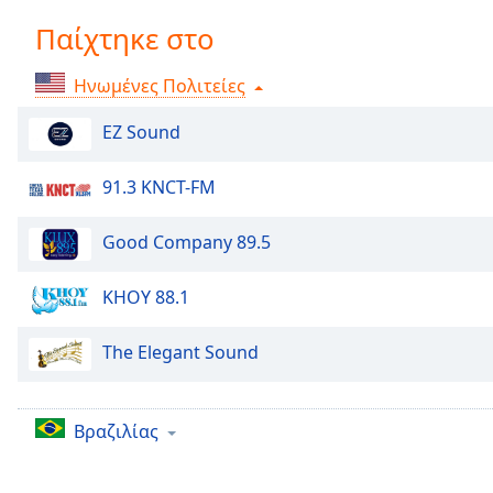
Chapters
Παίχτηκε στο
Chapters
Ηνωμένες Πολιτείες
Descriptions
descriptions
EZ Sound
off
,
selected
91.3 KNCT-FM
Subtitles
Good Company 89.5
subtitles
settings
,
KHOY 88.1
opens
subtitles
The Elegant Sound
settings
dialog
subtitles
Βραζιλίας
off
,
selected