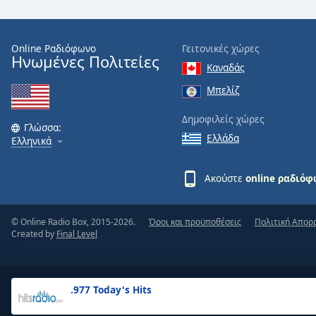
the
window.
Online Ραδιόφωνο
Γειτονικές χώρες
Ηνωμένες Πολιτείες
Text
Καναδάς
Color
Μπελίζ
Opacity
Δημοφιλείς χώρες
Γλώσσα:
Ελλάδα
Ελληνικά
Text
Background
Ακούστε
online ραδιό
Color
© Online Radio Box, 2015-2026.
Όροι και προϋποθέσεις
Πολιτική Απορ
Opacity
Created by
Final Level
Caption
Area
.977 Today's Hits
Background