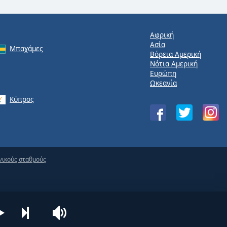
Αφρική
Ασία
Μπαχάμες
Βόρεια Αμερική
Νότια Αμερική
Ευρώπη
Ωκεανία
Κύπρος
νικούς σταθμούς