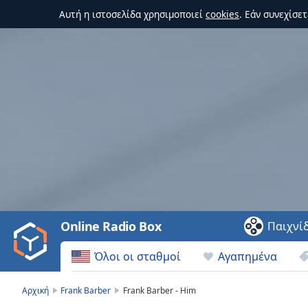
Αυτή η ιστοσελίδα χρησιμοποιεί
cookies
. Εάν συνεχίσε
Video
Player
is
loading.
Play
Video
Online Radio Box
Παιχνί
Play
Skip
Όλοι οι σταθμοί
Αγαπημένα
Backward
Skip
Forward
Αρχική
Frank Barber
Frank Barber - Him
Mute