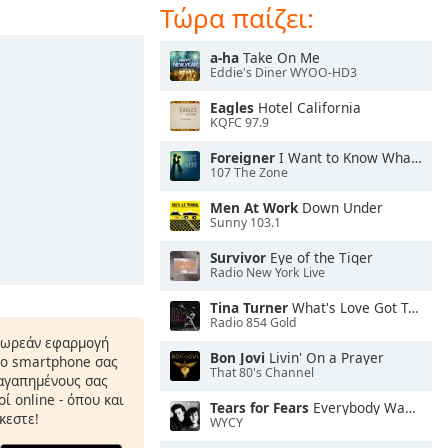
Τώρα παίζει:
a-ha
Take On Me
Eddie's Diner WYOO-HD3
Eagles
Hotel California
KQFC 97.9
Foreigner
I Want to Know What Love Is
107 The Zone
Men At Work
Down Under
Sunny 103.1
Survivor
Eye of the Tiger
Radio New York Live
Tina Turner
What's Love Got To Do With It
Radio 854 Gold
δωρεάν εφαρμογή
Bon Jovi
Livin' On a Prayer
το smartphone σας
That 80's Channel
 αγαπημένους σας
ί online - όπου και
Tears for Fears
Everybody Wants To Rule the World
κεστε!
WYCY