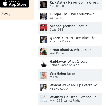
Rick Astley
Never Gonna Give You Up
KCII Radio
πιλογές
Europe
The Final Countdown
Gen X FM
Michael Jackson
Beat It
Coast 93.3
Queen
Another One Bites the Dust
95.9 The Rocket
4 Non Blondes
What's Up?
Wall Radio
Haddaway
What Is Love
Candid Radio Nevada
Van Halen
Jump
Mix 97.1
Wham!
Wake Me Up Before You Go-Go
PB Live Radio
Whitney Houston
I Wanna Dance With Somebody
Mix 105 Internet Radio