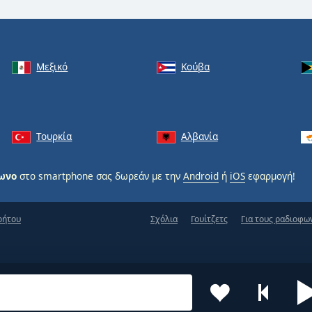
Μεξικό
Κούβα
Τουρκία
Αλβανία
φωνο
στο smartphone σας δωρεάν με την
Android
ή
iOS
εφαρμογή!
ρήτου
Σχόλια
Γουίτζετς
Για τους ραδιοφω