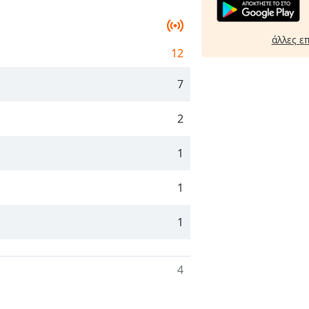
άλλες ε
12
7
2
1
1
1
4