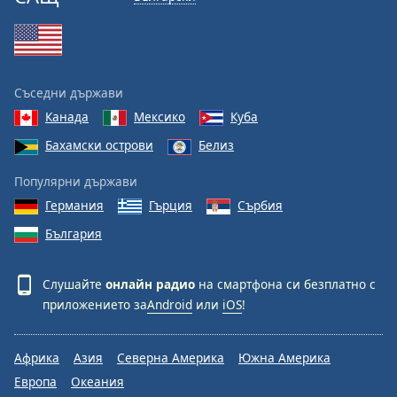
Съседни държави
Канада
Мексико
Куба
Бахамски острови
Белиз
Популярни държави
Германия
Гърция
Сърбия
България
Слушайте
онлайн радио
на смартфона си безплатно с
приложението за
Android
или
iOS
!
Африка
Азия
Северна Америка
Южна Америка
Европа
Океания