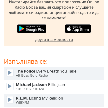
Beginning
Инсталирайте безплатното приложение Online
of
Radio Box за вашия смартфон и слушайте
dialog
любимите си радиостанции онлайн където и да
window.
се намирате!
Escape
will
cancel
and
други възможности
close
the
window.
Изпълнява се:
Text
Color
The Police
Every Breath You Take
Alt Boss Gold Radio
Opacity
Michael Jackson
Billie Jean
101.9 107.3 KDZA
Text
R.E.M.
Losing My Religion
WJJK-FM
Background