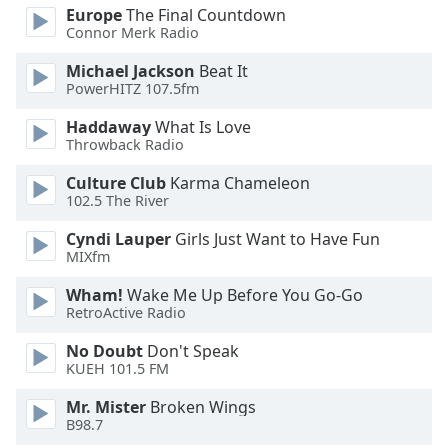
Europe
The Final Countdown
Font
Connor Merk Radio
Family
Michael Jackson
Beat It
PowerHITZ 107.5fm
Reset
Haddaway
What Is Love
Done
Throwback Radio
Close
Modal
Culture Club
Karma Chameleon
Dialog
102.5 The River
End
of
Cyndi Lauper
Girls Just Want to Have Fun
dialog
MIXfm
window.
Wham!
Wake Me Up Before You Go-Go
RetroActive Radio
No Doubt
Don't Speak
KUEH 101.5 FM
Mr. Mister
Broken Wings
B98.7