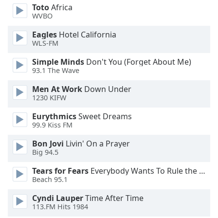
Color
Toto
Africa
WVBO
Opacity
Eagles
Hotel California
WLS-FM
Caption
Simple Minds
Don't You (Forget About Me)
Area
93.1 The Wave
Background
Men At Work
Down Under
Color
1230 KIFW
Eurythmics
Sweet Dreams
Opacity
99.9 Kiss FM
Bon Jovi
Livin' On a Prayer
Font
Big 94.5
Size
Tears for Fears
Everybody Wants To Rule the World
Beach 95.1
Text
Edge
Cyndi Lauper
Time After Time
Style
113.FM Hits 1984