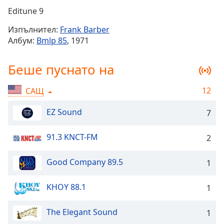
Remaining
Editune 9
Time
-
Изпълнител:
Frank Barber
-:-
Албум:
Bmlp 85
, 1971
1x
Беше пуснато на
Playback
Rate
12
САЩ
Chapters
Chapters
EZ Sound
7
Descriptions
91.3 KNCT-FM
2
descriptions
off
,
Good Company 89.5
1
selected
KHOY 88.1
1
Subtitles
subtitles
The Elegant Sound
1
settings
,