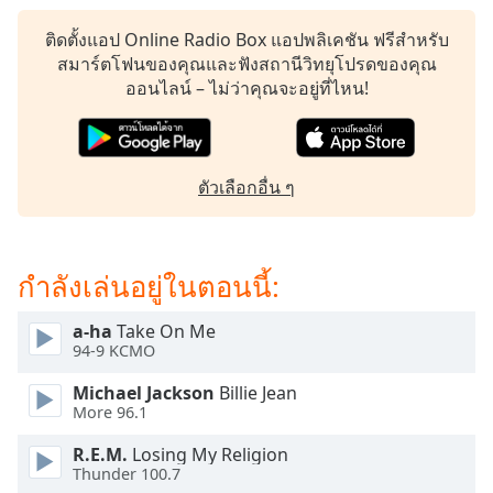
subtitles
settings
ติดตั้งแอป Online Radio Box แอปพลิเคชัน ฟรีสำหรับ
dialog
สมาร์ตโฟนของคุณและฟังสถานีวิทยุโปรดของคุณ
subtitles
ออนไลน์ – ไม่ว่าคุณจะอยู่ที่ไหน!
off
,
selected
Audio
ตัวเลือกอื่น ๆ
Track
Picture-
in-
Picture
กำลังเล่นอยู่ในตอนนี้:
Fullscreen
This
a-ha
Take On Me
is
94-9 KCMO
a
modal
Michael Jackson
Billie Jean
window.
More 96.1
R.E.M.
Losing My Religion
Beginning
Thunder 100.7
of