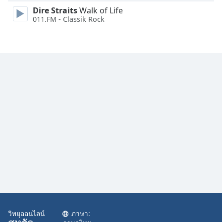
Family
Dire Straits
Walk of Life
011.FM - Classik Rock
Reset
Done
Close
Modal
Dialog
End
of
dialog
window.
วิทยุออนไลน์
ภาษา: