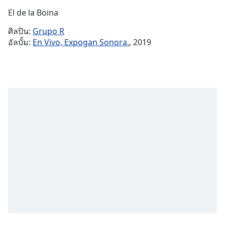
Time
-
El de la Boina
-:-
ศิลปิน:
Grupo R
1x
อัลบั้ม:
En Vivo, Expogan Sonora.
, 2019
Playback
Rate
Chapters
Chapters
Descriptions
descriptions
off
,
selected
Subtitles
subtitles
settings
,
opens