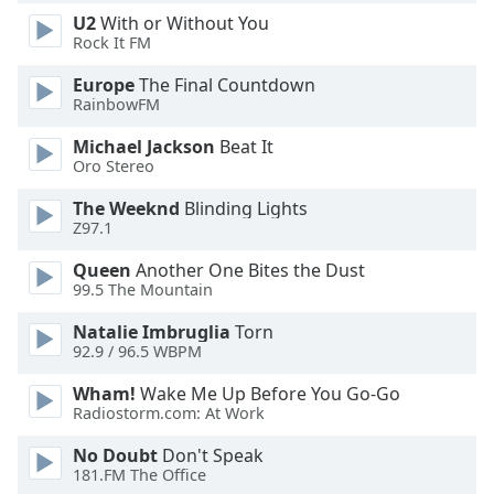
U2
With or Without You
Opacity
Rock It FM
Europe
The Final Countdown
Caption
RainbowFM
Area
Background
Michael Jackson
Beat It
Color
Oro Stereo
The Weeknd
Blinding Lights
Opacity
Z97.1
Queen
Another One Bites the Dust
99.5 The Mountain
Font
Size
Natalie Imbruglia
Torn
92.9 / 96.5 WBPM
Text
Wham!
Wake Me Up Before You Go-Go
Edge
Radiostorm.com: At Work
Style
No Doubt
Don't Speak
181.FM The Office
Font