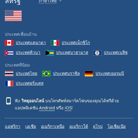
สหรัฐ
ภาษาไทย
ประเทศเพื่อนบ้าน
ประเทศแคนาดา
ประเทศเม็กซิโก
ประเทศคิวบา
ประเทศบาฮามาส
ประเทศเบลีซ
ประเทศที่นิยม
ประเทศไทย
ประเทศบราซิล
ประเทศเยอรมนี
ประเทศฝรั่งเศส
ฟัง
วิทยุออนไลน์
บนโทรศัพท์สมาร์ตโฟนของคุณได้ฟรีด้วย
แอปพลิเคชัน
Android
หรือ
iOS
!
แอฟริกา
เอเชีย
อเมริกาเหนือ
อเมริกาใต้
ยุโรป
โอเชียเนีย