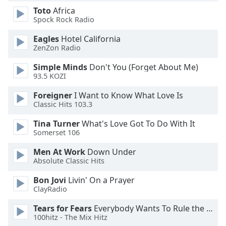
dialog
Toto
Africa
window.
Spock Rock Radio
Escape
will
Eagles
Hotel California
ZenZon Radio
cancel
and
Simple Minds
Don't You (Forget About Me)
close
93.5 KOZI
the
window.
Foreigner
I Want to Know What Love Is
Classic Hits 103.3
Text
Tina Turner
What's Love Got To Do With It
Color
Somerset 106
Men At Work
Down Under
Opacity
Absolute Classic Hits
Bon Jovi
Livin' On a Prayer
Text
ClayRadio
Background
Tears for Fears
Everybody Wants To Rule the World
Color
100hitz - The Mix Hitz