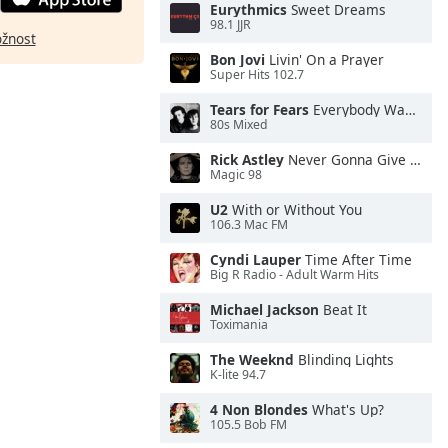
Eurythmics
Sweet Dreams
98.1 JJR
ožnost
Bon Jovi
Livin' On a Prayer
Super Hits 102.7
Tears for Fears
Everybody Wants To Rule the World
80s Mixed
Rick Astley
Never Gonna Give You Up
Magic 98
U2
With or Without You
106.3 Mac FM
Cyndi Lauper
Time After Time
Big R Radio - Adult Warm Hits
Michael Jackson
Beat It
Toximania
The Weeknd
Blinding Lights
K-lite 94.7
4 Non Blondes
What's Up?
105.5 Bob FM