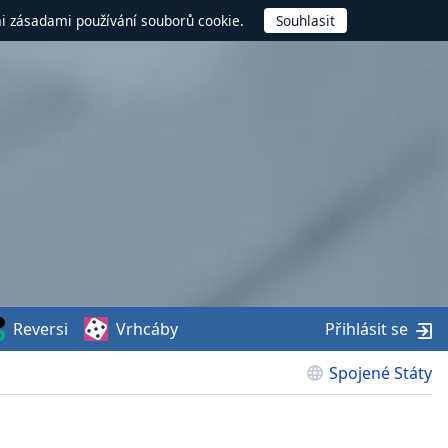
mi zásadami používání souborů cookie.
Reversi
Vrhcáby
Přihlásit se
Spojené Státy