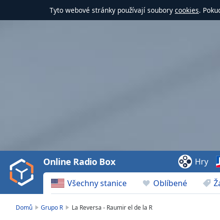
Tyto webové stránky používají soubory
cookies
. Poku
Video
Player
is
loading.
Play
Video
Online Radio Box
Hry
Play
Skip
Všechny stanice
Oblíbené
Ž
Backward
Skip
Forward
Domů
Grupo R
La Reversa - Raumir el de la R
Mute