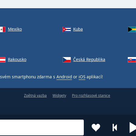
Mexiko
Kuba
Rakousko
Česká Republika
svém smartphonu zdarma s
Android
or
iOS
aplikací!
Zpětná vazba
Widgety
Pro rozhlasové stanice