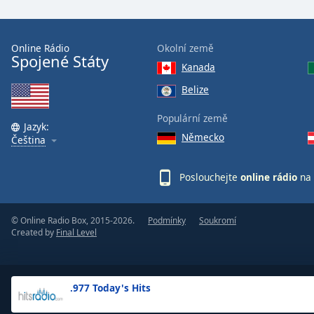
the
window.
Online Rádio
Okolní země
Spojené Státy
Text
Kanada
Color
Belize
Opacity
Populární země
Jazyk:
Německo
Čeština
Text
Background
Poslouchejte
online rádio
na 
Color
© Online Radio Box, 2015-2026.
Podmínky
Soukromí
Opacity
Created by
Final Level
Caption
Area
.977 Today's Hits
Background