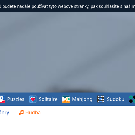
d budete nadále používat tyto webové stránky, pak souhlasíte s naši
Puzzles
Solitaire
Mahjong
Sudoku
ánry
Hudba