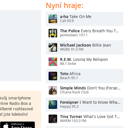
Nyní hraje:
a-ha
Take On Me
Cali 93.9
The Police
Every Breath You Take
Jamestown 107.1
Michael Jackson
Billie Jean
WGRE 91.5 FM
R.E.M.
Losing My Religion
88.1 Indie
Toto
Africa
Beach 95.1
Simple Minds
Don't You (Forget About Me)
Ohana Rock Club
a svůj smartphone
Foreigner
I Want to Know What Love Is
nline Radio Box a
Happy 95.3
blíbené rozhlasové
ať jste kdekoliv!
Tina Turner
What's Love Got To Do With It
WARM 103.3 FM