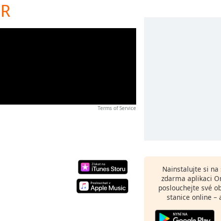
 R
Terms of Service
Nainstalujte si n
zdarma aplikaci O
poslouchejte své o
stanice online – 