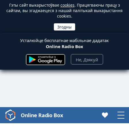
Гэты сайт выкарыстоўвае
cookies
. Працягваючы працу з
сайтам, вы згаджаецеся з нашай палітыкай выкарыстання
cookies.
Усталюйце бясплатнае мабільнае дадатак
Online Radio Box
Не, Дзякуй
Online Radio Box
Video
Player