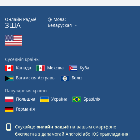
Онлайн Радыё
Мова:
ЗША
Беларуская
Суседнія краіны
Канада
Мексіка
Куба
Багамскія Астравы
Беліз
Папулярныя краіны
Польшча
Украіна
Бразілія
Германія
Слухайце
онлайн радыё
на вашым смартфоне
бясплатна з дапамогай
Android
або
iOS
прыкладання!