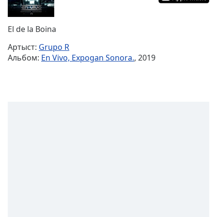
Remaining
Time
-
El de la Boina
-:-
Артыст:
Grupo R
1x
Альбом:
En Vivo, Expogan Sonora.
, 2019
Playback
Rate
Chapters
Chapters
Descriptions
descriptions
off
,
selected
Subtitles
subtitles
settings
,