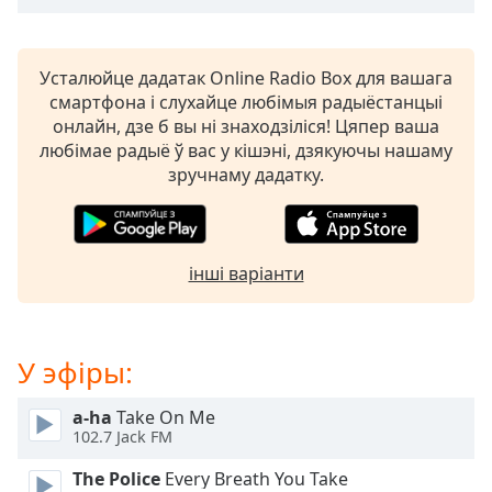
opens
subtitles
settings
Усталюйце дадатак Online Radio Box для вашага
dialog
смартфона і слухайце любімыя радыёстанцыі
subtitles
онлайн, дзе б вы ні знаходзіліся! Цяпер ваша
off
,
любімае радыё ў вас у кішэні, дзякуючы нашаму
selected
зручнаму дадатку.
Audio
Track
Picture-
інші варіанти
in-
Picture
Fullscreen
This
У эфіры:
is
a
a-ha
Take On Me
modal
102.7 Jack FM
window.
The Police
Every Breath You Take