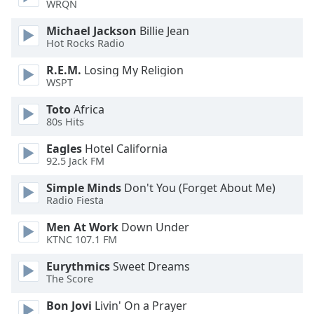
Beginning
WRQN
of
Michael Jackson
Billie Jean
dialog
Hot Rocks Radio
window.
Escape
R.E.M.
Losing My Religion
will
WSPT
cancel
and
Toto
Africa
80s Hits
close
the
Eagles
Hotel California
window.
92.5 Jack FM
Text
Simple Minds
Don't You (Forget About Me)
Radio Fiesta
Color
Men At Work
Down Under
KTNC 107.1 FM
Opacity
Eurythmics
Sweet Dreams
The Score
Text
Background
Bon Jovi
Livin' On a Prayer