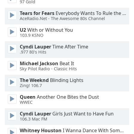
Color
97 Gold
Tears for Fears
Everybody Wants To Rule the World
Opacity
AceRadio.Net - The Awesome 80s Channel
U2
With or Without You
Caption
103.9 KSNO
Area
Cyndi Lauper
Time After Time
Background
.977 80's Hits
Color
Michael Jackson
Beat It
Sky Pilot Radio - Classic Hits
Opacity
The Weeknd
Blinding Lights
Zing! 106.7
Font
Size
Queen
Another One Bites the Dust
WWEC
Text
Cyndi Lauper
Girls Just Want to Have Fun
106.3 Mac FM
Edge
Style
Whitney Houston
I Wanna Dance With Somebody