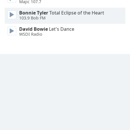
Majic 107.7
Font
Bonnie Tyler
Total Eclipse of the Heart
Family
103.9 Bob FM
David Bowie
Let's Dance
Reset
WSDI Radio
Done
Close
Modal
Dialog
End
of
dialog
window.