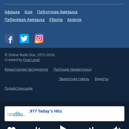
Афрыка
Азія
Паўночная Амерыка
Паўднёвая Амерыка
Еўропа
Акіянія
© Online Radio Box, 2015-2026.
Created by
Final Level
Карыстацкае пагадненне
Палітыка прыватнасці
Зваротная сувязь
Віджэты
Радыёстанцыям
.977 Today's Hits