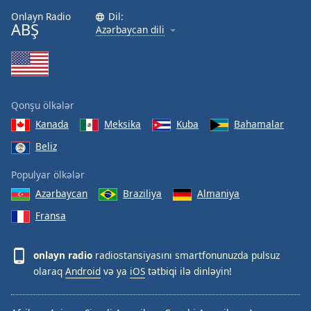
Onlayn Radio
Dil:
ABŞ
Azərbaycan dili
Qonşu ölkələr
Kanada
Meksika
Kuba
Bahamalar
Beliz
Populyar ölkələr
Azərbaycan
Braziliya
Almaniya
Fransa
onlayn radio
radiostansiyasını smartfonunuzda pulsuz
olaraq
Android
və ya
iOS
tətbiqi ilə dinləyin!