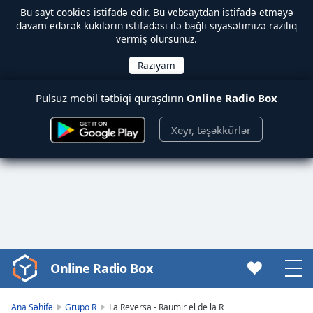
Bu sayt
cookies
istifadə edir. Bu vebsaytdan istifadə etməyə
davam edərək kukilərin istifadəsi ilə bağlı siyasətimizə razılıq
vermiş olursunuz.
Pulsuz mobil tətbiqi quraşdırın
Online Radio Box
Xeyr, təşəkkürlər
Online Radio Box
Video
Player
is
Ana Səhifə
Grupo R
La Reversa - Raumir el de la R