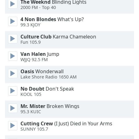
The Weeknd
Blinding Lights
2000 FM - Top 40
Opacity
4 Non Blondes
What's Up?
99.3 KJOY
Caption
Culture Club
Karma Chameleon
Area
Fun 105.9
Background
Color
Van Halen
Jump
WJJQ 92.5 FM
Opacity
Oasis
Wonderwall
Lake Shore Radio 1650 AM
Font
No Doubt
Don't Speak
KOOL 105
Size
Mr. Mister
Broken Wings
95.3 KUIC
Text
Edge
Cutting Crew
(I Just) Died in Your Arms
Style
SUNNY 105.7