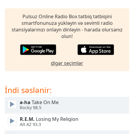
opens
subtitles
settings
Pulsuz Online Radio Box tətbiq tətbiqini
dialog
smartfonunuza yükləyin və sevimli radio
subtitles
stansiyalarınızı onlayn dinləyin - harada olursanız
off
,
olun!
selected
Audio
Track
digər seçimlər
Picture-
in-
Picture
Fullscreen
İndi səslənir:
This
is
a-ha
Take On Me
a
Rocky 98.5
modal
window.
R.E.M.
Losing My Religion
Alt AZ 93.3
Beginning