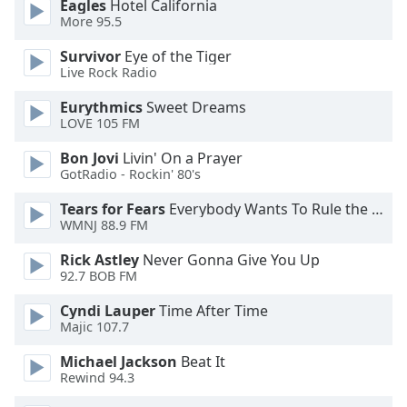
Eagles
Hotel California
of
More 95.5
dialog
window.
Survivor
Eye of the Tiger
Escape
Live Rock Radio
will
cancel
Eurythmics
Sweet Dreams
LOVE 105 FM
and
close
Bon Jovi
Livin' On a Prayer
the
GotRadio - Rockin' 80's
window.
Tears for Fears
Everybody Wants To Rule the World
WMNJ 88.9 FM
Text
Color
Rick Astley
Never Gonna Give You Up
92.7 BOB FM
Opacity
Cyndi Lauper
Time After Time
Majic 107.7
Text
Michael Jackson
Beat It
Background
Rewind 94.3
Color