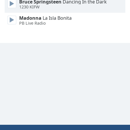
Bruce Springsteen
Dancing In the Dark
Font
1230 KIFW
Family
Madonna
La Isla Bonita
PB Live Radio
Reset
Done
Close
Modal
Dialog
End
of
dialog
window.