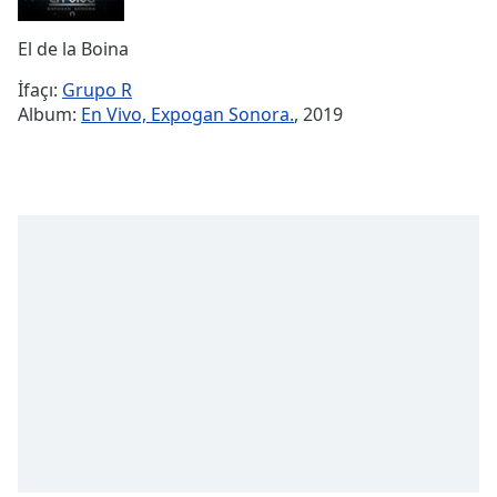
Remaining
Time
-
El de la Boina
-:-
İfaçı:
Grupo R
1x
Album:
En Vivo, Expogan Sonora.
, 2019
Playback
Rate
Chapters
Chapters
Descriptions
descriptions
off
,
selected
Subtitles
subtitles
settings
,