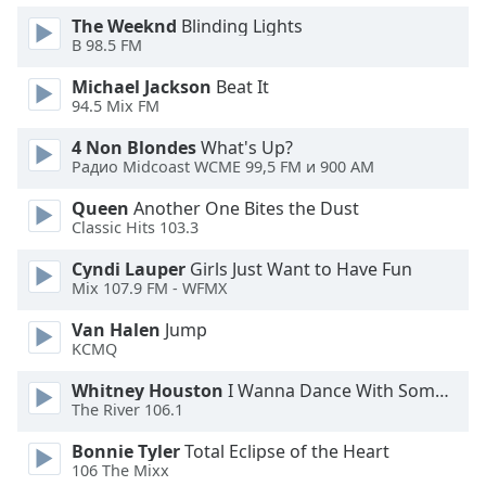
Color
The Weeknd
Blinding Lights
B 98.5 FM
Opacity
Michael Jackson
Beat It
94.5 Mix FM
Caption
4 Non Blondes
What's Up?
Area
Радио Midcoast WCME 99,5 FM и 900 AM
Background
Color
Queen
Another One Bites the Dust
Classic Hits 103.3
Opacity
Cyndi Lauper
Girls Just Want to Have Fun
Mix 107.9 FM - WFMX
Font
Van Halen
Jump
Size
KCMQ
Whitney Houston
I Wanna Dance With Somebody
The River 106.1
Text
Edge
Bonnie Tyler
Total Eclipse of the Heart
Style
106 The Mixx