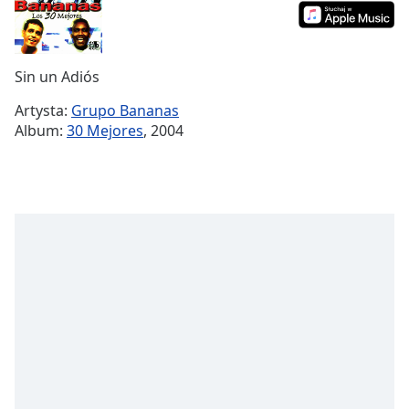
Remaining
Time
-
-:-
Sin un Adiós
1x
Artysta:
Grupo Bananas
Playback
Album:
30 Mejores
, 2004
Rate
Chapters
Chapters
Descriptions
descriptions
off
,
selected
Subtitles
subtitles
settings
,