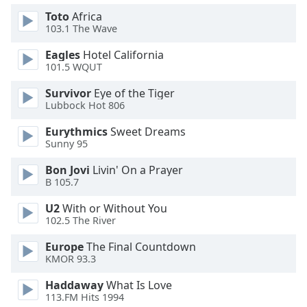
Beginning
of
Toto
Africa
103.1 The Wave
dialog
window.
Eagles
Hotel California
Escape
101.5 WQUT
will
cancel
Survivor
Eye of the Tiger
Lubbock Hot 806
and
close
Eurythmics
Sweet Dreams
the
Sunny 95
window.
Bon Jovi
Livin' On a Prayer
B 105.7
Text
Color
U2
With or Without You
102.5 The River
Opacity
Europe
The Final Countdown
KMOR 93.3
Text
Haddaway
What Is Love
Background
113.FM Hits 1994