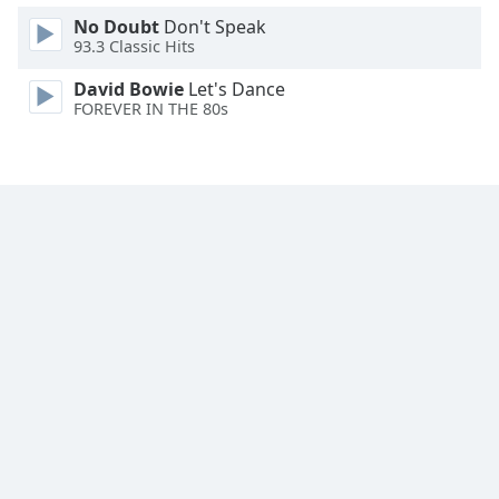
No Doubt
Don't Speak
Font
93.3 Classic Hits
Family
David Bowie
Let's Dance
FOREVER IN THE 80s
Reset
Done
Close
Modal
Dialog
End
of
dialog
window.