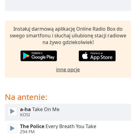
opens
subtitles
settings
dialog
Instałuj darmową aplikację Online Radio Box do
subtitles
swego smartfonu i słuchaj uliubionę stacji radiowe
off
,
na żywo gdziekolwiek!
selected
Audio
Track
inne opcje
Picture-
in-
Picture
Fullscreen
Na antenie:
This
is
a
a-ha
Take On Me
KOSI
modal
window.
The Police
Every Breath You Take
Z94 FM