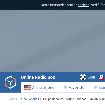
Dette nettstedet bruker
cookies
. Ved å fo
Video
Player
is
loading.
Play
Video
Online Radio Box
Spill
Play
Skip
Alle stasjoner
Favoritter
Sja
Backward
Skip
Forward
Hjem
Grupo Bananas
Grupo Bananas - Grupo Bananas - SIN UN ADI
Mute