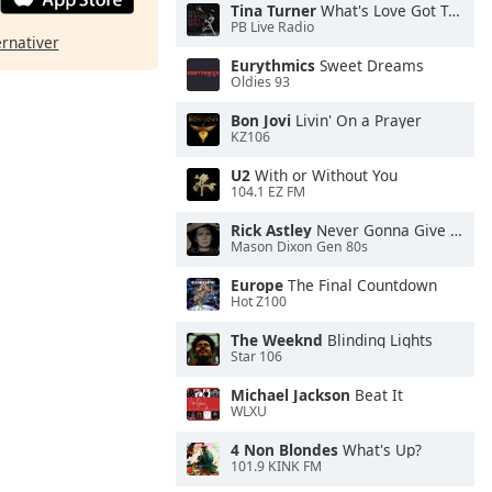
Tina Turner
What's Love Got To Do With It
PB Live Radio
ernativer
Eurythmics
Sweet Dreams
Oldies 93
Bon Jovi
Livin' On a Prayer
KZ106
U2
With or Without You
104.1 EZ FM
Rick Astley
Never Gonna Give You Up
Mason Dixon Gen 80s
Europe
The Final Countdown
Hot Z100
The Weeknd
Blinding Lights
Star 106
Michael Jackson
Beat It
WLXU
4 Non Blondes
What's Up?
101.9 KINK FM