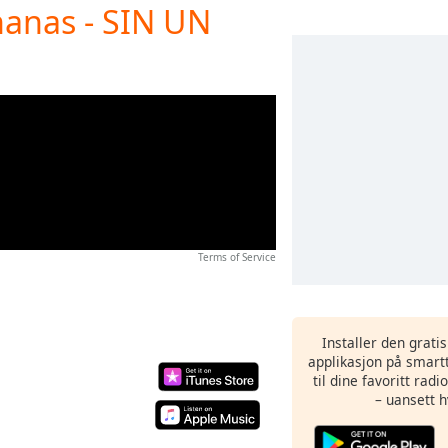
anas - SIN UN
Terms of Service
Installer den grati
applikasjon på smartt
til dine favoritt rad
– uansett h