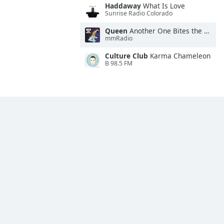
Haddaway
What Is Love
Sunrise Radio Colorado
Queen
Another One Bites the Dust
mmRadio
Culture Club
Karma Chameleon
B 98.5 FM