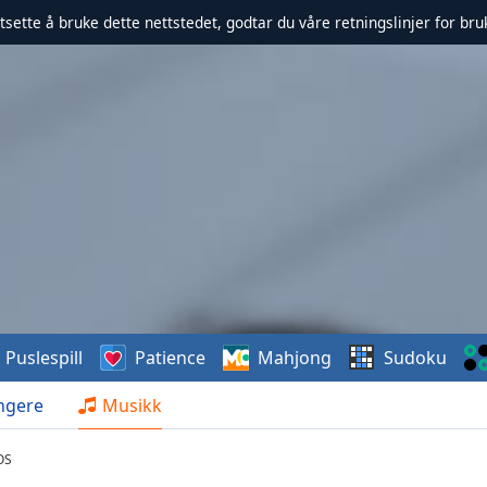
rtsette å bruke dette nettstedet, godtar du våre retningslinjer for br
Puslespill
Patience
Mahjong
Sudoku
ngere
Musikk
OS