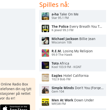
Spilles nå:
a-ha
Take On Me
Star 95.1 FM
The Police
Every Breath You Take
K-Jewel 99.3 FM
Michael Jackson
Billie Jean
Wisconsin 106
R.E.M.
Losing My Religion
99.9 The Hawk
Toto
Africa
Kool 103.9 FM - KGNT
Eagles
Hotel California
102.9 Bob FM
s Online Radio Box
Simple Minds
Don't You (Forget About Me)
elefonen din og lytt
Gem 104
iostasjoner på nettet
vor du er!
Men At Work
Down Under
WRSW-FM