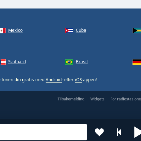
Mexico
Cuba
Svalbard
Brasil
efonen din gratis med
Android
- eller
iOS
-appen!
Tilbakemelding
Widgets
For radiostasjone