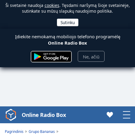
Ši svetainė naudoja
cookies
. Tęsdami naršymą šioje svetainėje,
sutinkate su mūsų slapukų naudojimo politika.
Įdiekite nemokamą mobiliojo telefono programėlę
Online Radio Box
Ne, ačiū
Online Radio Box
Video
Player
is
Pagrindinis
Grupo Bananas