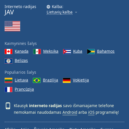
Interneto radijas
Kalba:
JAV
Lietuvių kalba
Kaimyninės šalys
Kanada
Meksika
Kuba
Bahamos
Belizas
Populiarios šalys
Lietuva
Brazilija
Vokietija
Prancūzija
Klausyk
interneto radijas
savo išmaniajame telefone
nemokamai naudodamas
Android
arba
iOS
programėlę!