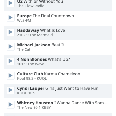
U2
With or Without You
The Glow Radio
Opacity
Europe
The Final Countdown
WLS-FM
Caption
Haddaway
What Is Love
Area
Z102.9 The Mermaid
Background
Color
Michael Jackson
Beat It
The Cat
Opacity
4 Non Blondes
What's Up?
101.9 The Wave
Font
Culture Club
Karma Chameleon
Size
Kool 98.3 - KUQL
Cyndi Lauper
Girls Just Want to Have Fun
KOOL 105
Text
Edge
Whitney Houston
I Wanna Dance With Somebody
Style
The New 95.1 KBBY