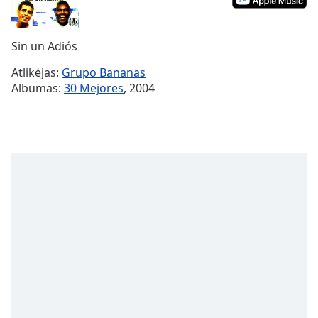
Remaining
Time
-
-:-
Sin un Adiós
1x
Atlikėjas:
Grupo Bananas
Playback
Albumas:
30 Mejores
, 2004
Rate
Chapters
Chapters
Descriptions
descriptions
off
,
selected
Subtitles
subtitles
settings
,
opens