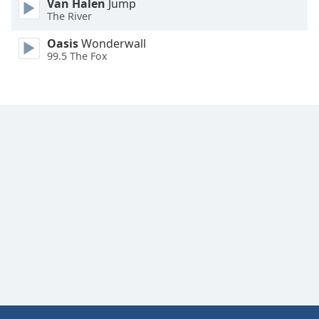
Van Halen
Jump
Font
The River
Family
Oasis
Wonderwall
99.5 The Fox
Reset
Done
Close
Modal
Dialog
End
of
dialog
window.