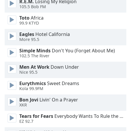
of
R.E.M.
Losing My Religion
105.5 Bob FM
dialog
window.
Toto
Africa
Escape
99.9 KTYD
will
cancel
Eagles
Hotel California
More 95.5
and
close
Simple Minds
Don't You (Forget About Me)
the
102.5 The River
window.
Men At Work
Down Under
Nice 95.5
Text
Color
Eurythmics
Sweet Dreams
Kola 99.9FM
Opacity
Bon Jovi
Livin' On a Prayer
XKR
Text
Tears for Fears
Everybody Wants To Rule the World
Background
EZ 92.7
Color