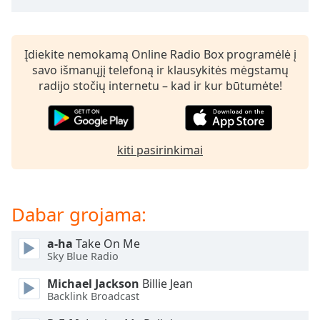
subtitles
settings
dialog
Įdiekite nemokamą Online Radio Box programėlė į
subtitles
savo išmanųjį telefoną ir klausykitės mėgstamų
off
,
radijo stočių internetu – kad ir kur būtumėte!
selected
Audio
Track
kiti pasirinkimai
Picture-
in-
Picture
Fullscreen
Dabar grojama:
This
is
a
a-ha
Take On Me
Sky Blue Radio
modal
window.
Michael Jackson
Billie Jean
Backlink Broadcast
Beginning