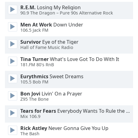
Beginning
of
R.E.M.
Losing My Religion
90.9 The Dragon – Pure 90s Alternative Rock
dialog
window.
Men At Work
Down Under
Escape
106.5 Jack FM
will
cancel
Survivor
Eye of the Tiger
Hall of Fame Music Radio
and
close
Tina Turner
What's Love Got To Do With It
the
181.FM 80's RnB
window.
Eurythmics
Sweet Dreams
105.5 Bob FM
Text
Color
Bon Jovi
Livin' On a Prayer
Z95 The Bone
Opacity
Tears for Fears
Everybody Wants To Rule the World
Mix 106.9
Text
Rick Astley
Never Gonna Give You Up
Background
The Bash