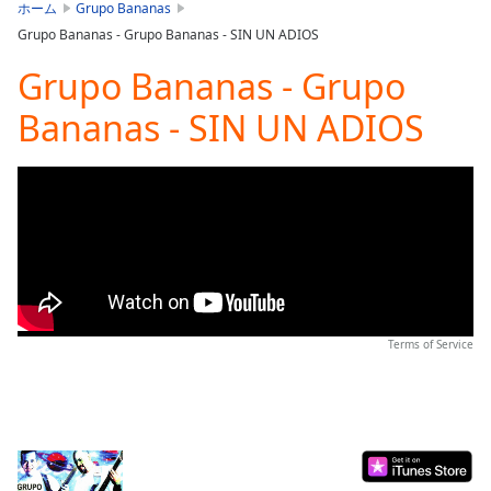
is
ホーム
Grupo Bananas
loading.
Grupo Bananas - Grupo Bananas - SIN UN ADIOS
Play
Video
Grupo Bananas - Grupo
Play
Bananas - SIN UN ADIOS
Skip
Backward
Skip
Forward
Mute
Current
Time
0:00
/
Duration
-:-
Loaded
:
0.00%
Terms of Service
Stream
Type
LIVE
Seek to
live,
currently
behind
live
LIVE