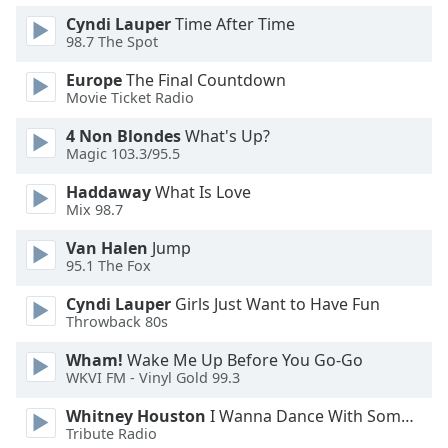
Color
Cyndi Lauper
Time After Time
98.7 The Spot
Opacity
Europe
The Final Countdown
Movie Ticket Radio
Caption
4 Non Blondes
What's Up?
Area
Magic 103.3/95.5
Background
Color
Haddaway
What Is Love
Mix 98.7
Opacity
Van Halen
Jump
95.1 The Fox
Font
Cyndi Lauper
Girls Just Want to Have Fun
Size
Throwback 80s
Wham!
Wake Me Up Before You Go-Go
WKVI FM - Vinyl Gold 99.3
Text
Edge
Whitney Houston
I Wanna Dance With Somebody
Style
Tribute Radio