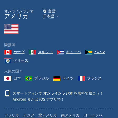
オンラインラジオ
言語:
アメリカ
日本語
隣接国
カナダ
メキシコ
キューバ
バハマ
ベリーズ
人気の国々
日本
ブラジル
ドイツ
フランス
スマートフォンで
オンラインラジオ
を無料で聴こう！
Android
または
iOS
アプリで！
アフリカ
アジア
北アメリカ
南アメリカ
ヨーロッパ