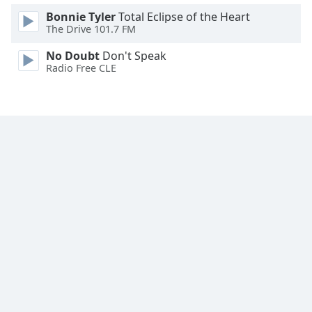
Bonnie Tyler
Total Eclipse of the Heart
Font
The Drive 101.7 FM
Family
No Doubt
Don't Speak
Radio Free CLE
Reset
Done
Close
Modal
Dialog
End
of
dialog
window.