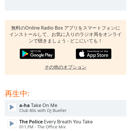
opens
subtitles
settings
dialog
無料のOnline Radio Box アプリをスマートフォンに
subtitles
インストールして、お気に入りのラジオ局をオンライ
off
,
ンで聴きましょう - どこにいても！
selected
Audio
Track
その他のオプション
Picture-
in-
Picture
Fullscreen
再生中:
This
is
a
a-ha
Take On Me
Club 80s with DJ Bueller
modal
window.
The Police
Every Breath You Take
011.FM - The Office Mix