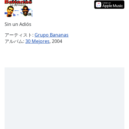
Remaining
Time
-
-:-
Sin un Adiós
1x
アーティスト:
Grupo Bananas
Playback
アルバム:
30 Mejores
, 2004
Rate
Chapters
Chapters
Descriptions
descriptions
off
,
selected
Subtitles
subtitles
settings
,