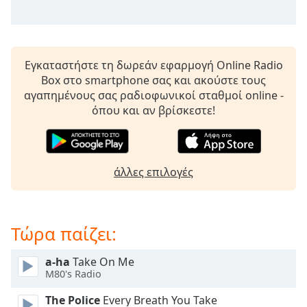
opens
subtitles
settings
dialog
Εγκαταστήστε τη δωρεάν εφαρμογή Online Radio
subtitles
Box στο smartphone σας και ακούστε τους
off
,
αγαπημένους σας ραδιοφωνικοί σταθμοί online -
selected
όπου και αν βρίσκεστε!
Audio
Track
Picture-
άλλες επιλογές
in-
Picture
Fullscreen
This
Τώρα παίζει:
is
a
modal
a-ha
Take On Me
M80's Radio
window.
The Police
Every Breath You Take