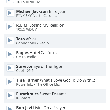
Beginning
101.9 KINK FM
of
dialog
Michael Jackson
Billie Jean
PINK SKY North Carolina
window.
Escape
R.E.M.
Losing My Religion
will
105.5 WDUV
cancel
and
Toto
Africa
Connor Merk Radio
close
the
Eagles
Hotel California
window.
CMTK Radio
Text
Survivor
Eye of the Tiger
Cool 105.5
Color
Tina Turner
What's Love Got To Do With It
Powerhitz - The Office Mix
Opacity
Eurythmics
Sweet Dreams
K-Shasta
Text
Background
Bon Jovi
Livin' On a Prayer