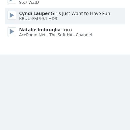
95.7 WZID
Font
Cyndi Lauper
Girls Just Want to Have Fun
Family
KBUU-FM 99.1 HD3
Natalie Imbruglia
Torn
Reset
AceRadio.Net - The Soft Hits Channel
Done
Close
Modal
Dialog
End
of
dialog
window.