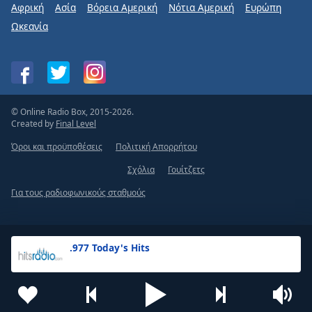
Αφρική
Ασία
Βόρεια Αμερική
Νότια Αμερική
Ευρώπη
Ωκεανία
© Online Radio Box, 2015-2026.
Created by
Final Level
Όροι και προϋποθέσεις
Πολιτική Απορρήτου
Σχόλια
Γουίτζετς
Για τους ραδιοφωνικούς σταθμούς
.977 Today's Hits