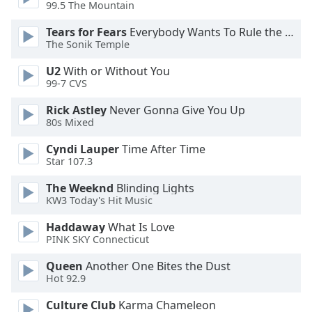
Color
99.5 The Mountain
Tears for Fears
Everybody Wants To Rule the World
Opacity
The Sonik Temple
U2
With or Without You
Caption
99-7 CVS
Area
Rick Astley
Never Gonna Give You Up
Background
80s Mixed
Color
Cyndi Lauper
Time After Time
Star 107.3
Opacity
The Weeknd
Blinding Lights
KW3 Today's Hit Music
Font
Size
Haddaway
What Is Love
PINK SKY Connecticut
Text
Queen
Another One Bites the Dust
Hot 92.9
Edge
Style
Culture Club
Karma Chameleon