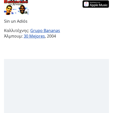
Remaining
Time
-
-:-
Sin un Adiós
1x
Καλλιτέχνης:
Grupo Bananas
Playback
Άλμπουμ:
30 Mejores
, 2004
Rate
Chapters
Chapters
Descriptions
descriptions
off
,
selected
Subtitles
subtitles
settings
,