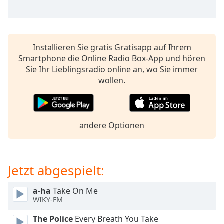
opens
subtitles
settings
dialog
Installieren Sie gratis Gratisapp auf Ihrem
subtitles
Smartphone die Online Radio Box-App und hören
off
,
Sie Ihr Lieblingsradio online an, wo Sie immer
selected
wollen.
Audio
Track
Picture-
andere Optionen
in-
Picture
Fullscreen
This
Jetzt abgespielt:
is
a
modal
a-ha
Take On Me
WIKY-FM
window.
The Police
Every Breath You Take