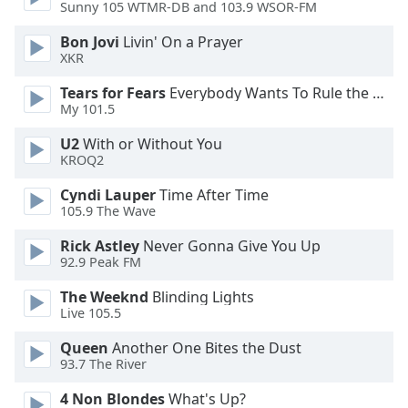
Color
Sunny 105 WTMR-DB and 103.9 WSOR-FM
Bon Jovi
Livin' On a Prayer
Opacity
XKR
Tears for Fears
Everybody Wants To Rule the World
Caption
My 101.5
Area
U2
With or Without You
Background
KROQ2
Color
Cyndi Lauper
Time After Time
105.9 The Wave
Opacity
Rick Astley
Never Gonna Give You Up
92.9 Peak FM
Font
Size
The Weeknd
Blinding Lights
Live 105.5
Text
Queen
Another One Bites the Dust
93.7 The River
Edge
Style
4 Non Blondes
What's Up?