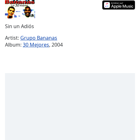
Remaining
Time
-
-:-
Sin un Adiós
1x
Artist:
Grupo Bananas
Playback
Album:
30 Mejores
, 2004
Rate
Chapters
Chapters
Descriptions
descriptions
off
,
selected
Subtitles
subtitles
settings
,