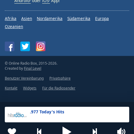
Android-
oder
iOS-
App!
Afrika
Asien
Nordamerika
Südamerika
Europa
Ozeanien
© Online Radio Box, 2015-2026.
Created by
Final Level
Benutzer Vereinbarung
Privatsphäre
Kontakt
Widgets
Für die Radiosender
.977 Today's Hits