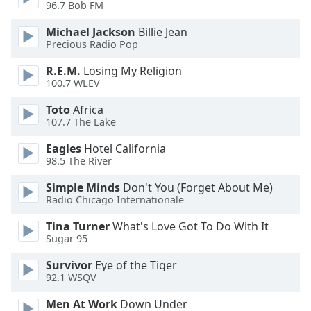
Beginning
96.7 Bob FM
of
dialog
Michael Jackson
Billie Jean
Precious Radio Pop
window.
Escape
R.E.M.
Losing My Religion
will
100.7 WLEV
cancel
and
Toto
Africa
107.7 The Lake
close
the
Eagles
Hotel California
window.
98.5 The River
Text
Simple Minds
Don't You (Forget About Me)
Radio Chicago Internationale
Color
Tina Turner
What's Love Got To Do With It
Sugar 95
Opacity
Survivor
Eye of the Tiger
92.1 WSQV
Text
Background
Men At Work
Down Under