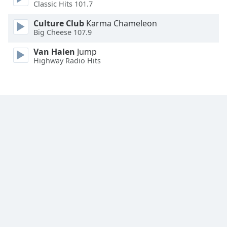
Classic Hits 101.7
Font
Culture Club
Karma Chameleon
Family
Big Cheese 107.9
Van Halen
Jump
Reset
Highway Radio Hits
Done
Close
Modal
Dialog
End
of
dialog
window.