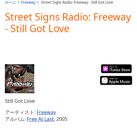
is
ホーム
Freeway
Street Signs Radio: Freeway - Still Got Love
loading.
Street Signs Radio: Freeway
Play
Video
- Still Got Love
Play
Skip
Backward
Skip
Forward
Mute
Current
Time
0:00
/
Duration
-:-
Loaded
:
0.00%
Still Got Love
Stream
Type
LIVE
アーティスト:
Freeway
Seek to
アルバム:
Free At Last
, 2005
live,
currently
behind
live
LIVE