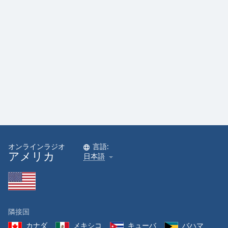
Font
Family
Reset
Done
Close
Modal
Dialog
End
of
dialog
window.
オンラインラジオ
言語:
アメリカ
日本語
隣接国
カナダ
メキシコ
キューバ
バハマ