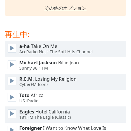
opens
その他のオプション
subtitles
settings
dialog
subtitles
再生中:
off
,
selected
a-ha
Take On Me
AceRadio.Net - The Soft Hits Channel
Audio
Track
Michael Jackson
Billie Jean
Sunny 98.1 FM
Picture-
in-
R.E.M.
Losing My Religion
Picture
CyberFM Icons
Fullscreen
This
Toto
Africa
is
US1Radio
a
modal
Eagles
Hotel California
181.FM The Eagle (Classic)
window.
Foreigner
I Want to Know What Love Is