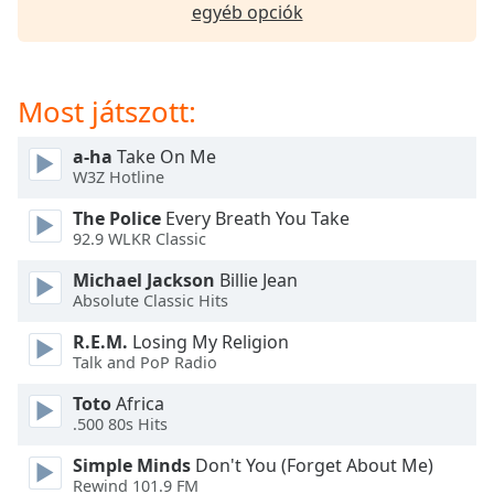
opens
egyéb opciók
subtitles
settings
dialog
subtitles
Most játszott:
off
,
selected
a-ha
Take On Me
W3Z Hotline
Audio
Track
The Police
Every Breath You Take
92.9 WLKR Classic
Picture-
in-
Michael Jackson
Billie Jean
Picture
Absolute Classic Hits
Fullscreen
This
R.E.M.
Losing My Religion
is
Talk and PoP Radio
a
modal
Toto
Africa
.500 80s Hits
window.
Simple Minds
Don't You (Forget About Me)
Beginning
Rewind 101.9 FM