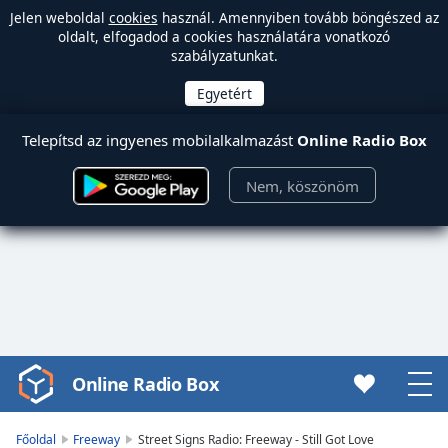
Jelen weboldal
cookies
használ. Amennyiben tovább böngészed az
oldalt, elfogadod a cookies használatára vonatkozó
szabályzatunkat.
Telepítsd az ingyenes mobilalkalmazást
Online Radio Box
Nem, köszönöm
Online Radio Box
Video
Player
is
Főoldal
Freeway
Street Signs Radio: Freeway - Still Got Love