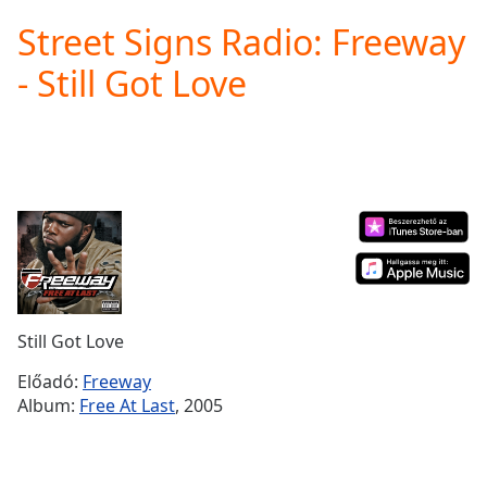
loading.
Street Signs Radio: Freeway
Play
Video
- Still Got Love
Play
Skip
Backward
Skip
Forward
Mute
Current
Time
0:00
/
Duration
-:-
Loaded
:
0.00%
Still Got Love
Stream
Type
LIVE
Előadó:
Freeway
Seek to
Album:
Free At Last
, 2005
live,
currently
behind
live
LIVE