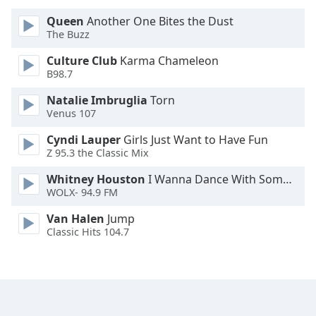
Queen
Another One Bites the Dust
Opacity
The Buzz
Culture Club
Karma Chameleon
Caption
B98.7
Area
Natalie Imbruglia
Torn
Background
Venus 107
Color
Cyndi Lauper
Girls Just Want to Have Fun
Z 95.3 the Classic Mix
Opacity
Whitney Houston
I Wanna Dance With Somebody
WOLX- 94.9 FM
Font
Size
Van Halen
Jump
Classic Hits 104.7
Text
Edge
Style