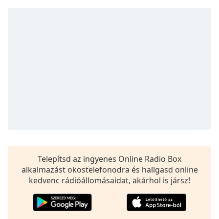
Remaining
Time
-
-:-
1x
Playback
Rate
Chapters
Chapters
Descriptions
descriptions
off
,
Telepítsd az ingyenes Online Radio Box
selected
alkalmazást okostelefonodra és hallgasd online
kedvenc rádióállomásaidat, akárhol is jársz!
Subtitles
subtitles
settings
,