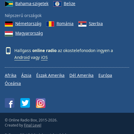
Bahama-szigetek
Belize
Népszerű országok
Németország
Románia
Szerbia
Magyarország
Hallgass
online radio
az okostelefonodon ingyen a
Android
vagy
iOS
Afrika
Ázsia
Észak Amerika
Dél Amerika
Európa
Óceánia
© Online Radio Box, 2015-2026.
Created by
Final Level