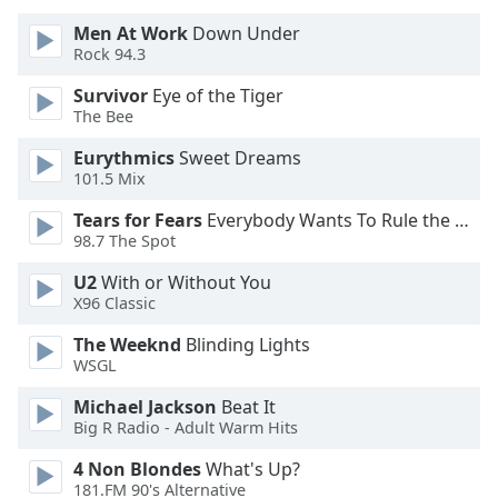
of
dialog
Men At Work
Down Under
Rock 94.3
window.
Escape
Survivor
Eye of the Tiger
will
The Bee
cancel
and
Eurythmics
Sweet Dreams
101.5 Mix
close
the
Tears for Fears
Everybody Wants To Rule the World
window.
98.7 The Spot
Text
U2
With or Without You
X96 Classic
Color
The Weeknd
Blinding Lights
WSGL
Opacity
Michael Jackson
Beat It
Big R Radio - Adult Warm Hits
Text
Background
4 Non Blondes
What's Up?
Color
181.FM 90's Alternative