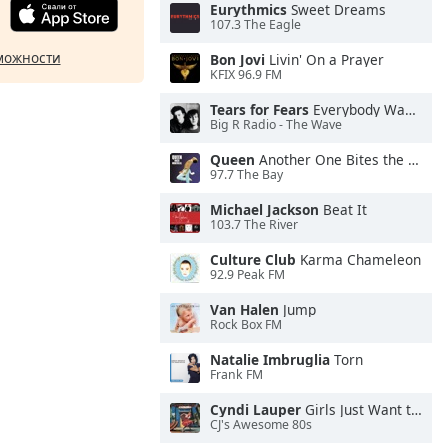
Eurythmics
Sweet Dreams
107.3 The Eagle
можности
Bon Jovi
Livin' On a Prayer
KFIX 96.9 FM
Tears for Fears
Everybody Wants To Rule the World
Big R Radio - The Wave
Queen
Another One Bites the Dust
97.7 The Bay
Michael Jackson
Beat It
103.7 The River
Culture Club
Karma Chameleon
92.9 Peak FM
Van Halen
Jump
Rock Box FM
Natalie Imbruglia
Torn
Frank FM
Cyndi Lauper
Girls Just Want to Have Fun
CJ's Awesome 80s