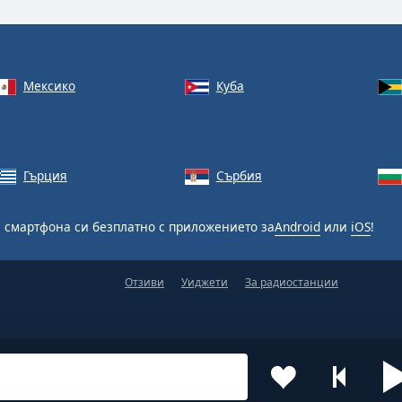
Мексико
Куба
Гърция
Сърбия
 смартфона си безплатно с приложението за
Android
или
iOS
!
Отзиви
Уиджети
За радиостанции