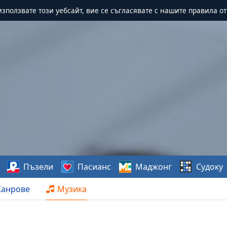
зползвате този уебсайт, вие се съгласявате с нашите правила о
Пъзели
Пасианс
Маджонг
Судоку
анрове
Музика