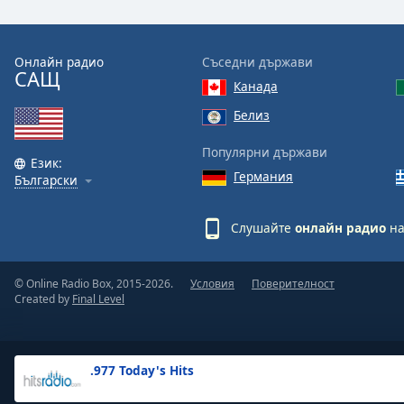
the
window.
Онлайн радио
Съседни държави
САЩ
Text
Канада
Color
Белиз
Opacity
Популярни държави
Език:
Германия
Български
Text
Background
Слушайте
онлайн радио
на
Color
© Online Radio Box, 2015-2026.
Условия
Поверителност
Opacity
Created by
Final Level
Caption
Area
.977 Today's Hits
Background