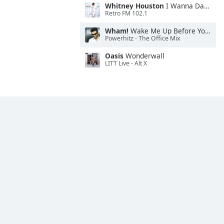
Whitney Houston
I Wanna Dance With Somebody
Retro FM 102.1
Wham!
Wake Me Up Before You Go-Go
Powerhitz - The Office Mix
Oasis
Wonderwall
LITT Live - Alt X