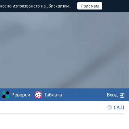
тносно използването на „бисквитки“.
Реверси
Таблата
Вход
САЩ