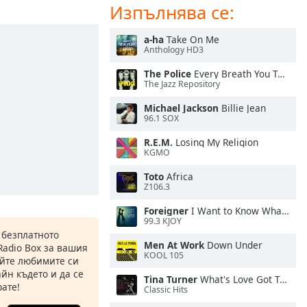
Изпълнява се:
a-ha
Take On Me
Anthology HD3
The Police
Every Breath You Take
The Jazz Repository
Michael Jackson
Billie Jean
96.1 SOX
R.E.M.
Losing My Religion
KGMO
Toto
Africa
Z106.3
Foreigner
I Want to Know What Love Is
99.3 KJOY
 безплатното
Men At Work
Down Under
Radio Box за вашия
KOOL 105
йте любимите си
йн където и да се
Tina Turner
What's Love Got To Do With It
ате!
Classic Hits