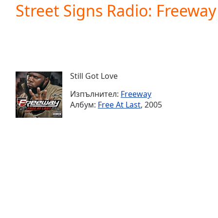
Current
Street Signs Radio: Freeway -
Time
0:00
/
Duration
-:-
Loaded
:
0.00%
0:00
Still Got Love
Stream
Type
LIVE
Изпълнител:
Freeway
Seek to
Албум:
Free At Last
, 2005
live,
currently
behind
live
LIVE
Remaining
Time
-
-:-
1x
Playback
Rate