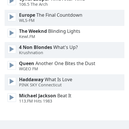
106.5 The Arch
Opacity
Europe
The Final Countdown
WLS-FM
Caption
The Weeknd
Blinding Lights
Area
Kewl.FM
Background
4 Non Blondes
What's Up?
Color
Krushnation
Queen
Another One Bites the Dust
Opacity
WGEO FM
Haddaway
What Is Love
Font
PINK SKY Connecticut
Size
Michael Jackson
Beat It
113.FM Hits 1983
Text
Edge
Style