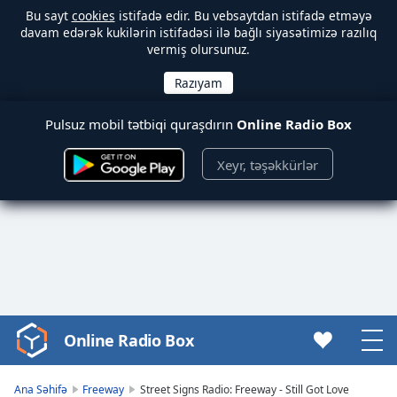
Bu sayt
cookies
istifadə edir. Bu vebsaytdan istifadə etməyə
davam edərək kukilərin istifadəsi ilə bağlı siyasətimizə razılıq
vermiş olursunuz.
Pulsuz mobil tətbiqi quraşdırın
Online Radio Box
Xeyr, təşəkkürlər
Online Radio Box
Video
Player
is
Ana Səhifə
Freeway
Street Signs Radio: Freeway - Still Got Love