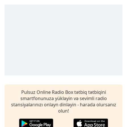
Remaining
Time
-
-:-
1x
Playback
Rate
Chapters
Chapters
Descriptions
descriptions
off
,
Pulsuz Online Radio Box tətbiq tətbiqini
selected
smartfonunuza yükləyin və sevimli radio
stansiyalarınızı onlayn dinləyin - harada olursanız
Subtitles
olun!
subtitles
settings
,