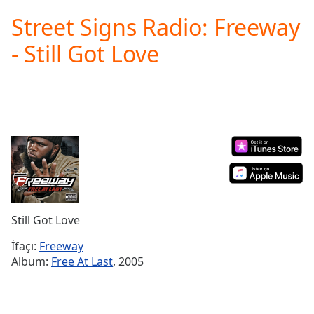
loading.
Street Signs Radio: Freeway
Play
Video
- Still Got Love
Play
Skip
Backward
Skip
Forward
Mute
Current
Time
0:00
/
Duration
-:-
Loaded
:
0.00%
Still Got Love
Stream
Type
LIVE
İfaçı:
Freeway
Seek to
Album:
Free At Last
, 2005
live,
currently
behind
live
LIVE