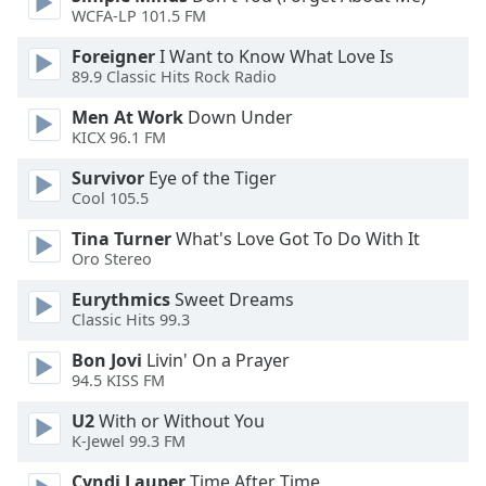
of
WCFA-LP 101.5 FM
dialog
window.
Foreigner
I Want to Know What Love Is
89.9 Classic Hits Rock Radio
Escape
will
Men At Work
Down Under
cancel
KICX 96.1 FM
and
close
Survivor
Eye of the Tiger
Cool 105.5
the
window.
Tina Turner
What's Love Got To Do With It
Oro Stereo
Text
Color
Eurythmics
Sweet Dreams
Classic Hits 99.3
Opacity
Bon Jovi
Livin' On a Prayer
94.5 KISS FM
U2
With or Without You
Text
K-Jewel 99.3 FM
Background
Color
Cyndi Lauper
Time After Time