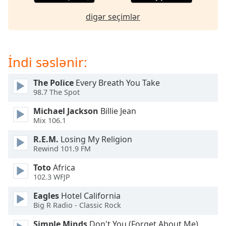
opens
subtitles
digər seçimlər
settings
dialog
subtitles
off
,
İndi səslənir:
selected
The Police
Every Breath You Take
Audio
98.7 The Spot
Track
Michael Jackson
Billie Jean
Picture-
Mix 106.1
in-
Picture
R.E.M.
Losing My Religion
Fullscreen
Rewind 101.9 FM
This
is
Toto
Africa
a
102.3 WFJP
modal
window.
Eagles
Hotel California
Big R Radio - Classic Rock
Beginning
Simple Minds
Don't You (Forget About Me)