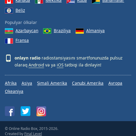
Kanada
Meksika
Kuba
Bahamalar
Beliz
Populyar ölkələr
Azərbaycan
Braziliya
Almaniya
Fransa
onlayn radio
radiostansiyasını smartfonunuzda pulsuz
olaraq
Android
və ya
iOS
tətbiqi ilə dinləyin!
Afrika
Asiya
Şimali Amerika
Cənubi Amerika
Avropa
Okeaniya
© Online Radio Box, 2015-2026.
Created by
Final Level