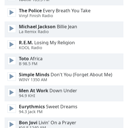
of
dialog
The Police
Every Breath You Take
window.
Vinyl Finish Radio
Escape
Michael Jackson
Billie Jean
will
La Remix Radio
cancel
and
R.E.M.
Losing My Religion
close
KOOL Radio
the
Toto
Africa
window.
B 98.5 FM
Text
Simple Minds
Don't You (Forget About Me)
Color
WINY 1350 AM
Men At Work
Down Under
Opacity
94.9 KHI
Eurythmics
Sweet Dreams
Text
94.3 Jack FM
Background
Bon Jovi
Livin' On a Prayer
Color
KVLF 1240 AM