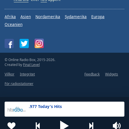
Afrika
Asien
Nordamerika
Sydamerika
Europa
Oceanien
© Online Radio Box, 2015-2026.
Created by
Final Level
Villkor
Integritet
Feedback
Widgets
För radiostationer
.977 Today's Hits