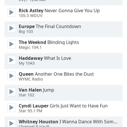
Rick Astley
Never Gonna Give You Up
Opacity
105.5 WDUV
Europe
The Final Countdown
Caption
Big 103
Area
Background
The Weeknd
Blinding Lights
Color
Magic 104.1
Haddaway
What Is Love
My 1043
Opacity
Queen
Another One Bites the Dust
WYMC Radio
Font
Size
Van Halen
Jump
Star 102
Text
Cyndi Lauper
Girls Just Want to Have Fun
Edge
Star 95.1 FM
Style
Whitney Houston
I Wanna Dance With Somebody
Channel R Vault