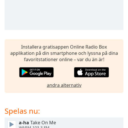
opens
subtitles
settings
dialog
subtitles
off
,
selected
Installera gratisappen Online Radio Box
Audio
applikation på din smartphone och lyssna på dina
Track
favoritstationer online – var du än är!
Picture-
in-
Picture
Fullscreen
andra alternativ
This
is
a
modal
Spelas nu:
window.
a-ha
Take On Me
Beginning
WARM 103.3 FM