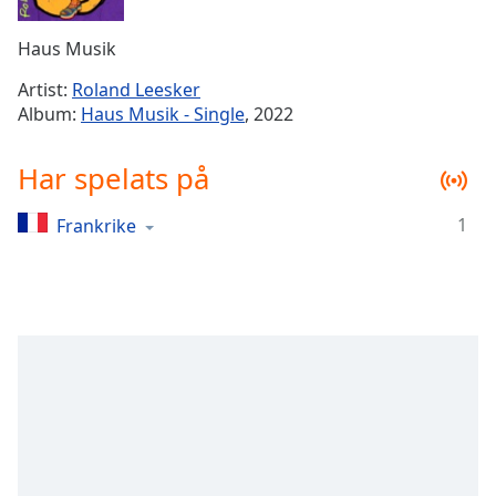
Remaining
Time
-
Haus Musik
-:-
Artist:
Roland Leesker
1x
Album:
Haus Musik - Single
, 2022
Playback
Rate
Har spelats på
Chapters
1
Frankrike
Chapters
Descriptions
descriptions
off
,
selected
Subtitles
subtitles
settings
,