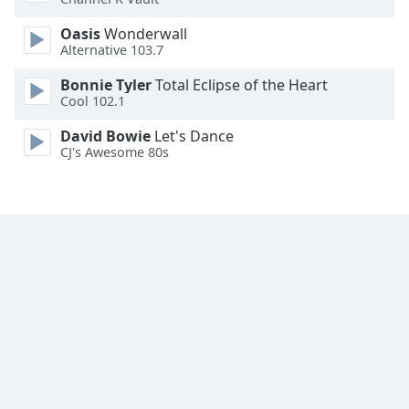
Font
Oasis
Wonderwall
Family
Alternative 103.7
Bonnie Tyler
Total Eclipse of the Heart
Reset
Cool 102.1
Done
Close
David Bowie
Let's Dance
Modal
CJ's Awesome 80s
Dialog
End
of
dialog
window.