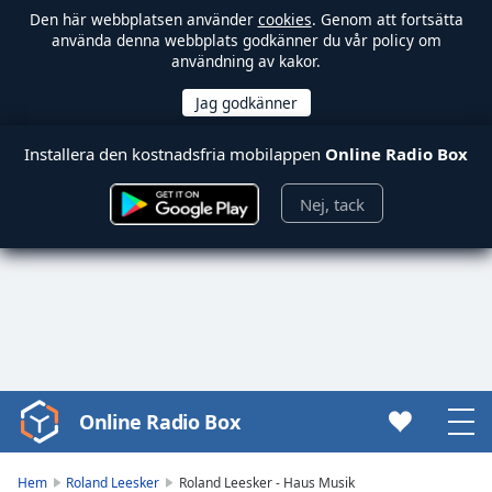
Den här webbplatsen använder
cookies
. Genom att fortsätta
använda denna webbplats godkänner du vår policy om
användning av kakor.
Installera den kostnadsfria mobilappen
Online Radio Box
Nej, tack
Online Radio Box
Video
Player
is
Hem
Roland Leesker
Roland Leesker - Haus Musik