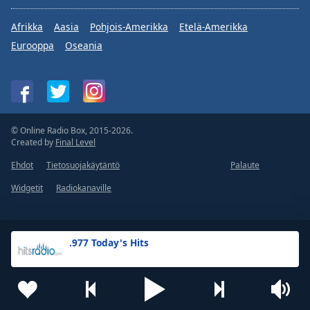
Afrikka
Aasia
Pohjois-Amerikka
Etelä-Amerikka
Eurooppa
Oseania
© Online Radio Box, 2015-2026.
Created by
Final Level
Ehdot
Tietosuojakäytäntö
Palaute
Widgetit
Radiokanaville
.977 Today's Hits