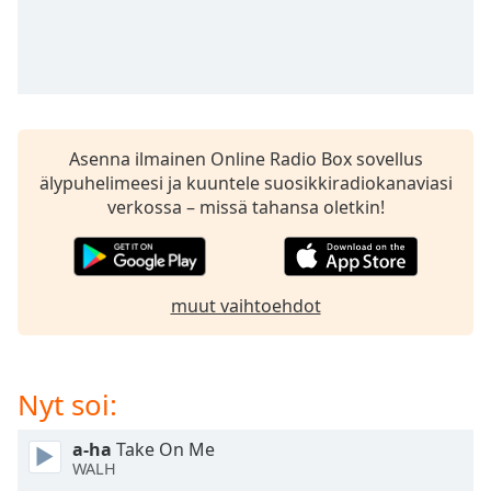
subtitles
settings
dialog
subtitles
off
,
selected
Asenna ilmainen Online Radio Box sovellus
Audio
älypuhelimeesi ja kuuntele suosikkiradiokanaviasi
Track
verkossa – missä tahansa oletkin!
Picture-
in-
Picture
Fullscreen
muut vaihtoehdot
This
is
a
modal
Nyt soi:
window.
a-ha
Take On Me
Beginning
WALH
of