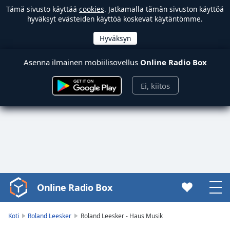
Tämä sivusto käyttää
cookies
. Jatkamalla tämän sivuston käyttöä
hyväksyt evästeiden käyttöä koskevat käytäntömme.
Asenna ilmainen mobiilisovellus
Online Radio Box
Ei, kiitos
Online Radio Box
Video
Player
is
Koti
Roland Leesker
Roland Leesker - Haus Musik
loading.