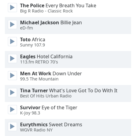
dialog
The Police
Every Breath You Take
window.
Big R Radio - Classic Rock
Escape
Michael Jackson
Billie Jean
will
eD-fm
cancel
and
Toto
Africa
close
Sunny 107.9
the
Eagles
Hotel California
window.
113.fm RETRO 70's
Text
Men At Work
Down Under
Color
99.5 The Mountain
Tina Turner
What's Love Got To Do With It
Opacity
Best Of Hits Urban Radio
Survivor
Eye of the Tiger
Text
K-Joy 98.3
Background
Eurythmics
Sweet Dreams
Color
WGVR Radio NY