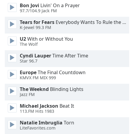
Bon Jovi
Livin' On a Prayer
Opacity
97.7/104.9 Jack FM
Tears for Fears
Everybody Wants To Rule the World
Caption
K-Jewel 99.3 FM
Area
Background
U2
With or Without You
Color
The Wolf
Cyndi Lauper
Time After Time
Star 96.7
Opacity
Europe
The Final Countdown
KMVX FM MIX 999
Font
Size
The Weeknd
Blinding Lights
Jazz FM
Text
Michael Jackson
Beat It
Edge
113.FM Hits 1983
Style
Natalie Imbruglia
Torn
LiteFavorites.com
Font