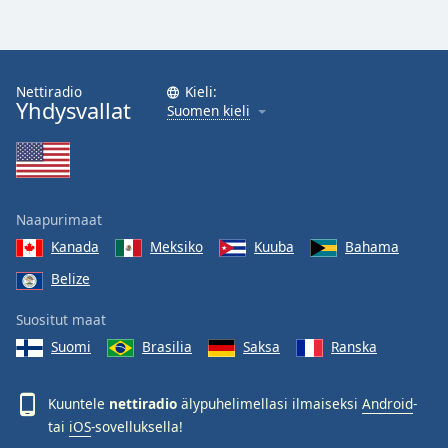
Nettiradio
Kieli:
Yhdysvallat
Suomen kieli
Naapurimaat
Kanada
Meksiko
Kuuba
Bahama
Belize
Suositut maat
Suomi
Brasilia
Saksa
Ranska
Kuuntele
nettiradio
älypuhelimellasi ilmaiseksi
Android
-
tai
iOS
-sovelluksella!