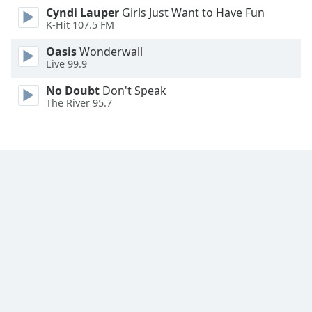
Cyndi Lauper
Girls Just Want to Have Fun
Family
K-Hit 107.5 FM
Oasis
Wonderwall
Reset
Live 99.9
Done
Close
No Doubt
Don't Speak
Modal
The River 95.7
Dialog
End
of
dialog
window.