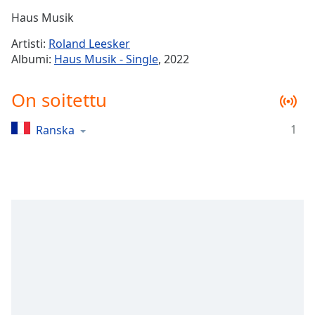
Time
-
Haus Musik
-:-
Artisti:
Roland Leesker
1x
Albumi:
Haus Musik - Single
, 2022
Playback
Rate
On soitettu
Chapters
1
Ranska
Chapters
Descriptions
descriptions
off
,
selected
Subtitles
subtitles
settings
,
opens