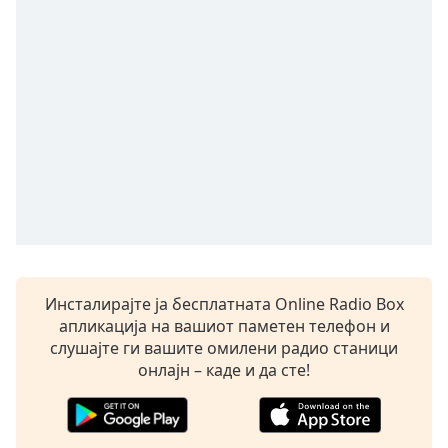
Remaining
Time
-
-:-
1x
Playback
Rate
Chapters
Chapters
Descriptions
descriptions
Инсталирајте ја бесплатната Online Radio Box
off
,
апликација на вашиот паметен телефон и
selected
слушајте ги вашите омилени радио станици
онлајн – каде и да сте!
Subtitles
subtitles
settings
,