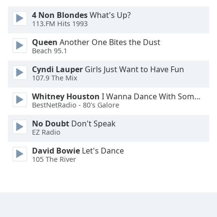
Color
4 Non Blondes
What's Up?
113.FM Hits 1993
Opacity
Queen
Another One Bites the Dust
Beach 95.1
Caption
Area
Cyndi Lauper
Girls Just Want to Have Fun
Background
107.9 The Mix
Color
Whitney Houston
I Wanna Dance With Somebody
BestNetRadio - 80's Galore
Opacity
No Doubt
Don't Speak
EZ Radio
Font
David Bowie
Let's Dance
Size
105 The River
Text
Edge
Style