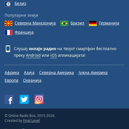
Белиз
Популарни земји
Северна Македонија
Бразил
Германија
Франција
Слушај
онлајн радио
на твојот смартфон бесплатно
преку
Android
или
iOS
апликацијата!
Африка
Азија
Северна Америка
Јужна Америка
Европа
Океанија
© Online Radio Box, 2015-2026.
Created by
Final Level