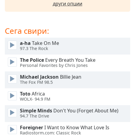
други опции
opens
subtitles
settings
dialog
Сега свири:
subtitles
off
,
a-ha
Take On Me
selected
97.3 The Rock
Audio
The Police
Every Breath You Take
Track
Personal Favorites by Chris Jones
Picture-
Michael Jackson
Billie Jean
in-
The Fox FM 98.5
Picture
Fullscreen
Toto
Africa
This
WOLX- 94.9 FM
is
a
Simple Minds
Don't You (Forget About Me)
modal
94.7 The Drive
window.
Foreigner
I Want to Know What Love Is
Radiostorm.com: Classic Rock