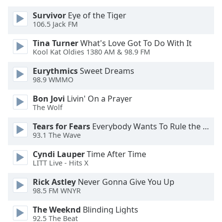
Beginning
of
Survivor
Eye of the Tiger
dialog
106.5 Jack FM
window.
Tina Turner
What's Love Got To Do With It
Escape
Kool Kat Oldies 1380 AM & 98.9 FM
will
cancel
Eurythmics
Sweet Dreams
and
98.9 WMMO
close
Bon Jovi
Livin' On a Prayer
the
The Wolf
window.
Tears for Fears
Everybody Wants To Rule the World
Text
93.1 The Wave
Color
Cyndi Lauper
Time After Time
LITT Live - Hits X
Opacity
Rick Astley
Never Gonna Give You Up
98.5 FM WNYR
Text
The Weeknd
Blinding Lights
Background
92.5 The Beat