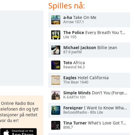
Spilles nå:
a-ha
Take On Me
Arrow 107.1
The Police
Every Breath You Take
Lite 105
Michael Jackson
Billie Jean
87.9 JoeFM
Toto
Africa
Rewind 94.3
Eagles
Hotel California
The Bear 1640
Simple Minds
Don't You (Forget About Me)
K-EARTH 101
s Online Radio Box
Foreigner
I Want to Know What Love Is
elefonen din og lytt
BeGoodRadio - 80s Lite
iostasjoner på nettet
vor du er!
Tina Turner
What's Love Got To Do With It
B98.7