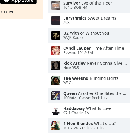
Survivor
Eye of the Tiger
104.5 BOB FM
ernativer
Eurythmics
Sweet Dreams
Z93
U2
With or Without You
WVJS Radio
Cyndi Lauper
Time After Time
Rewind 101.9 FM
Rick Astley
Never Gonna Give You Up
Nice 95.5
The Weeknd
Blinding Lights
WSGL
Queen
Another One Bites the Dust
100hitz - Classic Rock Hitz
Haddaway
What Is Love
97.1 Charlie FM
4 Non Blondes
What's Up?
101.7 WCVT Classic Hits