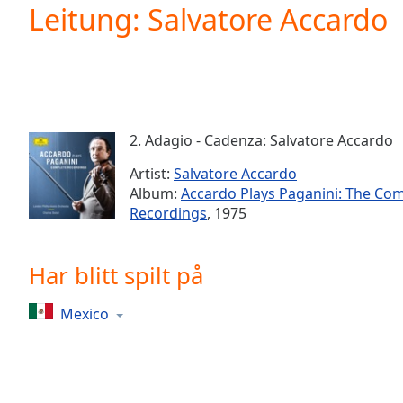
Current
Leitung: Salvatore Accardo
Time
0:00
/
Duration
-:-
Loaded
:
0.00%
0:00
2. Adagio - Cadenza: Salvatore Accardo
Stream
Type
LIVE
Artist:
Salvatore Accardo
Seek to
Album:
Accardo Plays Paganini: The Co
live,
Recordings
, 1975
currently
behind
live
LIVE
Remaining
Har blitt spilt på
Time
-
-:-
Mexico
1x
Playback
Rate