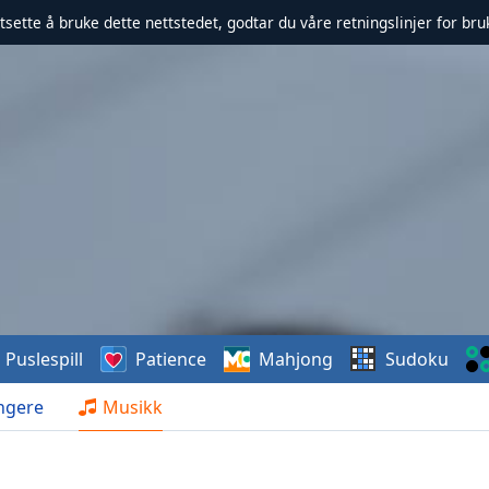
rtsette å bruke dette nettstedet, godtar du våre retningslinjer for br
Puslespill
Patience
Mahjong
Sudoku
ngere
Musikk