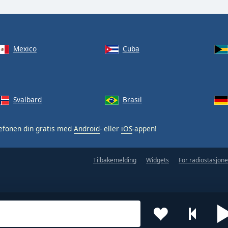
Mexico
Cuba
Svalbard
Brasil
efonen din gratis med
Android
- eller
iOS
-appen!
Tilbakemelding
Widgets
For radiostasjone