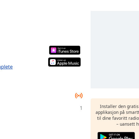
mplete
Installer den grati
1
applikasjon på smartt
til dine favoritt rad
– uansett h