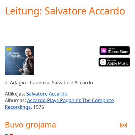
loading.
Leitung: Salvatore Accardo
Play
Video
Play
Skip
Backward
Skip
Forward
Mute
Current
Time
0:00
/
Duration
-:-
2. Adagio - Cadenza: Salvatore Accardo
Loaded
:
0.00%
Atlikėjas:
Salvatore Accardo
Stream
Albumas:
Accardo Plays Paganini: The Complete
Type
LIVE
Recordings
, 1975
Seek to
live,
currently
Buvo grojama
behind
live
LIVE