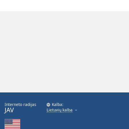
Font
Family
Reset
Done
Close
Modal
Dialog
End
of
dialog
window.
Interneto radijas
Kalba:
JAV
Lietuvių kalba