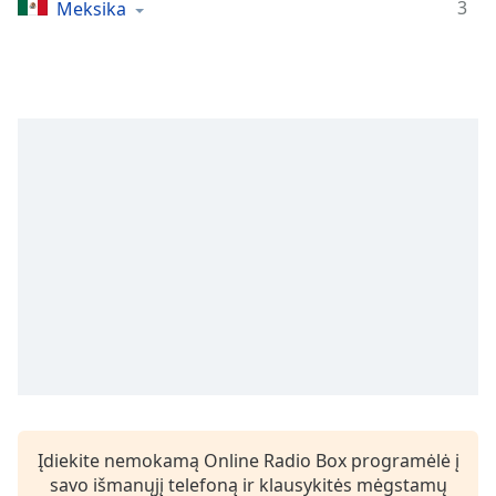
Remaining
3
Meksika
Time
-
-:-
1x
Playback
Rate
Chapters
Chapters
Descriptions
descriptions
off
,
selected
Subtitles
subtitles
Įdiekite nemokamą Online Radio Box programėlė į
settings
,
savo išmanųjį telefoną ir klausykitės mėgstamų
opens