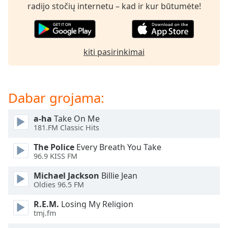
radijo stočių internetu – kad ir kur būtumėte!
subtitles
settings
dialog
subtitles
kiti pasirinkimai
off
,
selected
Audio
Dabar grojama:
Track
Picture-
a-ha
Take On Me
in-
181.FM Classic Hits
Picture
Fullscreen
The Police
Every Breath You Take
This
96.9 KISS FM
is
a
Michael Jackson
Billie Jean
modal
Oldies 96.5 FM
window.
R.E.M.
Losing My Religion
tmj.fm
Beginning