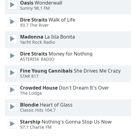
Oasis
Wonderwall
Sunny 98.1 FM
Opacity
Dire Straits
Walk of Life
93.7 The River
Caption
Area
Madonna
La Isla Bonita
Yacht Rock Radio
Background
Color
Dire Straits
Money for Nothing
ASTERISK RADIO
Opacity
Fine Young Cannibals
She Drives Me Crazy
STAR 817
Font
Crowded House
Don't Dream It's Over
Size
The Lodge
Blondie
Heart of Glass
Text
Classic Hits 104.7
Edge
Starship
Nothing's Gonna Stop Us Now
Style
97.1 Charlie FM