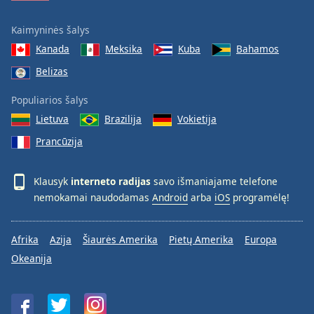
Kaimyninės šalys
Kanada
Meksika
Kuba
Bahamos
Belizas
Populiarios šalys
Lietuva
Brazilija
Vokietija
Prancūzija
Klausyk
interneto radijas
savo išmaniajame telefone
nemokamai naudodamas
Android
arba
iOS
programėlę!
Afrika
Azija
Šiaurės Amerika
Pietų Amerika
Europa
Okeanija