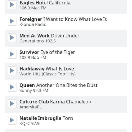
of
Eagles
Hotel California
dialog
106.3 Mac FM
window.
Foreigner
I Want to Know What Love Is
Escape
K-onda Radio
will
cancel
Men At Work
Down Under
and
Generations 102.3
close
Survivor
Eye of the Tiger
the
102.9 Bob FM
window.
Haddaway
What Is Love
Text
World Hits (Classic Top Hits)
Color
Queen
Another One Bites the Dust
Sunny 92.3 FM
Opacity
Culture Club
Karma Chameleon
AmerykaPL
Text
Natalie Imbruglia
Torn
Background
KQFC 97.9
Color