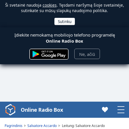
Ši svetainė naudoja
cookies
. Tęsdami naršymą šioje svetainėje,
sutinkate su mūsų slapukų naudojimo politika.
Įdiekite nemokamą mobiliojo telefono programėlę
Online Radio Box
Ne, ačiū
Online Radio Box
Video
Player
is
Pagrindinis
Salvatore Accardo
Leitung: Salvatore Accardo