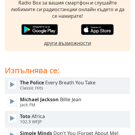
Radio Box за вашия смартфон и слушайте
opens
любимите си радиостанции онлайн където и да
subtitles
се намирате!
settings
dialog
subtitles
off
,
други възможности
selected
Audio
Track
Изпълнява се:
Picture-
in-
The Police
Every Breath You Take
Picture
Classic Hits
Fullscreen
This
Michael Jackson
Billie Jean
is
Jack FM
a
modal
Toto
Africa
window.
102.3 WFJP
Simple Minds
Don't You (Forget About Me)