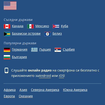
Съседни държави
Канада
Мексико
Куба
Бахамски острови
Белиз
Популярни държави
Германия
Гърция
Сърбия
България
Слушайте
онлайн радио
на смартфона си безплатно с
приложението за
Android
или
iOS
!
Африка
Азия
Северна Америка
Южна Америка
Европа
Океания