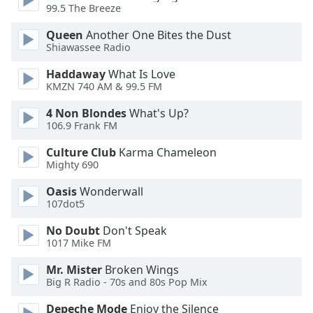
Color
99.5 The Breeze
Queen
Another One Bites the Dust
Opacity
Shiawassee Radio
Haddaway
What Is Love
Caption
KMZN 740 AM & 99.5 FM
Area
Background
4 Non Blondes
What's Up?
106.9 Frank FM
Color
Culture Club
Karma Chameleon
Mighty 690
Opacity
Oasis
Wonderwall
107dot5
Font
Size
No Doubt
Don't Speak
1017 Mike FM
Text
Mr. Mister
Broken Wings
Edge
Big R Radio - 70s and 80s Pop Mix
Style
Depeche Mode
Enjoy the Silence