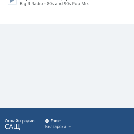
Big R Radio - 80s and 90s Pop Mix
Font
Family
Reset
Done
Close
Modal
Dialog
End
of
dialog
window.
Онлайн радио
Език:
САЩ
Български