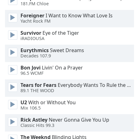
Beginning
181.FM Chloe
of
dialog
Foreigner
I Want to Know What Love Is
window.
Yacht Rock FM
Escape
Survivor
Eye of the Tiger
will
iRADIOUSA
cancel
and
Eurythmics
Sweet Dreams
close
Decades 107.9
the
Bon Jovi
Livin' On a Prayer
window.
96.5 WCMF
Text
Tears for Fears
Everybody Wants To Rule the World
Color
89.1 THE WOOD
U2
With or Without You
Opacity
Mix 106.5
Rick Astley
Never Gonna Give You Up
Classic Hits 99.3
Text
Background
The Weeknd
Blinding Lights