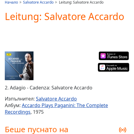
is
Начало
Salvatore Accardo
Leitung: Salvatore Accardo
loading.
Leitung: Salvatore Accardo
Play
Video
Play
Skip
Backward
Skip
Forward
Mute
Current
Time
0:00
/
Duration
-:-
2. Adagio - Cadenza: Salvatore Accardo
Loaded
:
0.00%
Изпълнител:
Salvatore Accardo
Stream
Албум:
Accardo Plays Paganini: The Complete
Type
LIVE
Recordings
, 1975
Seek to
live,
currently
Беше пуснато на
behind
live
LIVE