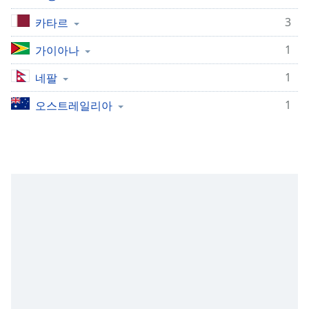
subtitles
settings
3
카타르
dialog
subtitles
1
가이아나
off
,
1
selected
네팔
1
오스트레일리아
Audio
Track
Picture-
in-
Picture
Fullscreen
This
is
a
modal
window.
Beginning
of