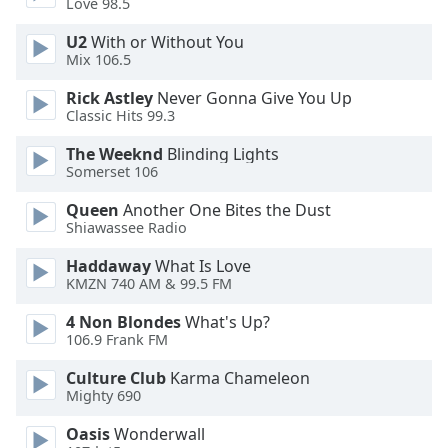
Love 98.5
Family
U2
With or Without You
Mix 106.5
Reset
Rick Astley
Never Gonna Give You Up
Done
Classic Hits 99.3
Close
Modal
The Weeknd
Blinding Lights
Dialog
Somerset 106
End
of
Queen
Another One Bites the Dust
dialog
Shiawassee Radio
window.
Haddaway
What Is Love
KMZN 740 AM & 99.5 FM
4 Non Blondes
What's Up?
106.9 Frank FM
Culture Club
Karma Chameleon
Mighty 690
Oasis
Wonderwall