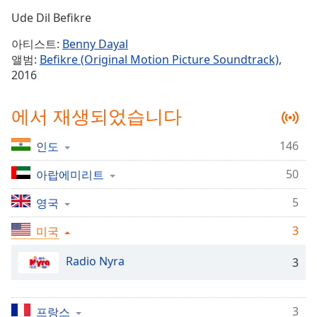
Time
-
Ude Dil Befikre
-:-
아티스트:
Benny Dayal
1x
앨범:
Befikre (Original Motion Picture Soundtrack)
,
Playback
2016
Rate
Chapters
에서 재생되었습니다
Chapters
146
인도
Descriptions
50
아랍에미리트
descriptions
off
,
5
영국
selected
3
미국
Subtitles
Radio Nyra
3
subtitles
settings
,
opens
3
프랑스