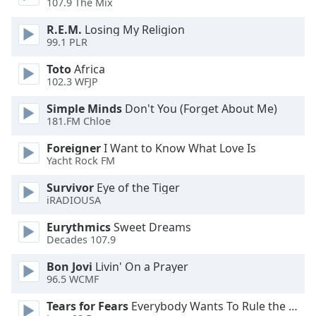
107.9 The Mix
Opacity
R.E.M.
Losing My Religion
99.1 PLR
Caption
Toto
Africa
Area
102.3 WFJP
Background
Color
Simple Minds
Don't You (Forget About Me)
181.FM Chloe
Opacity
Foreigner
I Want to Know What Love Is
Yacht Rock FM
Font
Survivor
Eye of the Tiger
iRADIOUSA
Size
Eurythmics
Sweet Dreams
Decades 107.9
Text
Edge
Bon Jovi
Livin' On a Prayer
Style
96.5 WCMF
Tears for Fears
Everybody Wants To Rule the World
Font