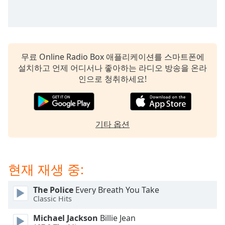
dialog
window.
Escape
will
cancel
무료 Online Radio Box 애플리케이션를 스마트폰에
and
설치하고 언제 어디서나 좋아하는 라디오 방송을 온라
close
인으로 청취하세요!
the
window.
Text
기타 옵션
Color
Opacity
현재 재생 중:
Text
The Police
Every Breath You Take
Background
Classic Hits
Color
Michael Jackson
Billie Jean