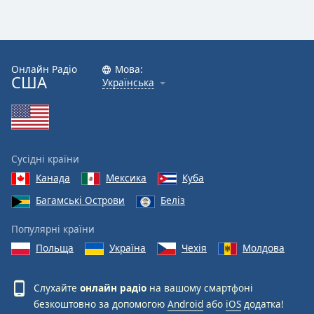
Онлайн Радіо
Мова:
США
Українська
Сусідні країни
Канада
Мексика
Куба
Багамські Острови
Беліз
Популярні країни
Польща
Україна
Чехія
Молдова
Слухайте
онлайн радіо
на вашому смартфоні
безкоштовно за допомогою
Android
або
iOS
додатка!