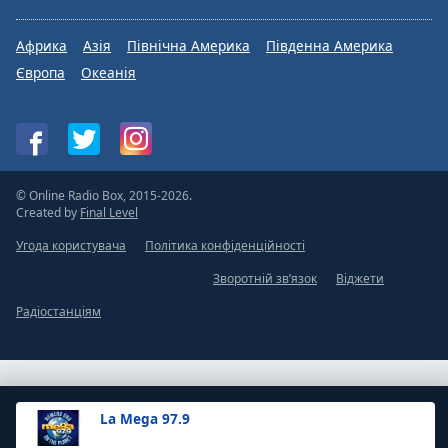
Африка
Азія
Північна Америка
Південна Америка
Європа
Океанія
© Online Radio Box, 2015-2026.
Created by
Final Level
Угода користувача
Політика конфіденційності
Зворотній зв’язок
Віджети
Радіостанціям
La Mega 97.9