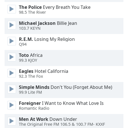
of
The Police
Every Breath You Take
dialog
98.5 The River
window.
Escape
Michael Jackson
Billie Jean
will
103.7 KEYN
cancel
and
R.E.M.
Losing My Religion
Q94
close
the
Toto
Africa
window.
99.3 KJOY
Text
Eagles
Hotel California
92.3 The Fox
Color
Simple Minds
Don't You (Forget About Me)
99.9 Lite FM
Opacity
Foreigner
I Want to Know What Love Is
Romantic Radio
Text
Background
Men At Work
Down Under
Color
The Original Free FM 106.5 & 100.7 FM- KXXF