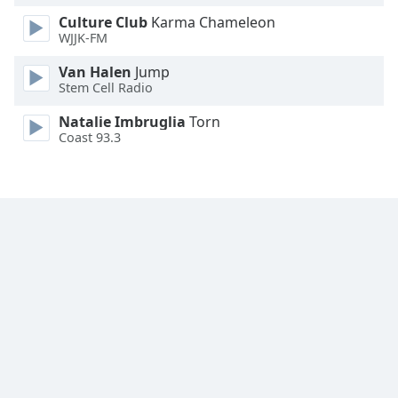
Font
Culture Club
Karma Chameleon
Family
WJJK-FM
Van Halen
Jump
Reset
Stem Cell Radio
Done
Natalie Imbruglia
Torn
Close
Coast 93.3
Modal
Dialog
End
of
dialog
window.