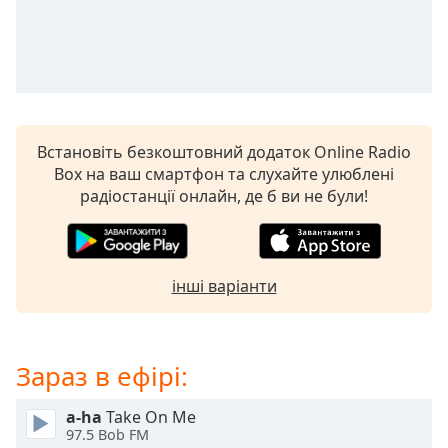
subtitles
settings
dialog
subtitles
off
,
selected
Встановіть безкоштовний додаток Online Radio
Audio
Box на ваш смартфон та слухайте улюблені
Track
радіостанції онлайн, де б ви не були!
Picture-
in-
Picture
Fullscreen
інші варіанти
This
is
a
modal
Зараз в ефірі:
window.
a-ha
Take On Me
Beginning
97.5 Bob FM