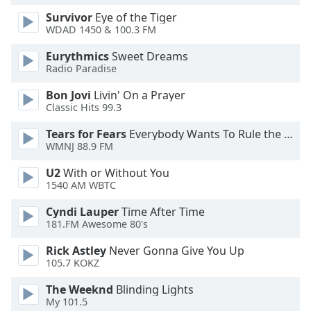
Survivor
Eye of the Tiger
Opacity
WDAD 1450 & 100.3 FM
Eurythmics
Sweet Dreams
Caption
Radio Paradise
Area
Bon Jovi
Livin' On a Prayer
Background
Classic Hits 99.3
Color
Tears for Fears
Everybody Wants To Rule the World
WMNJ 88.9 FM
Opacity
U2
With or Without You
1540 AM WBTC
Font
Size
Cyndi Lauper
Time After Time
181.FM Awesome 80's
Text
Rick Astley
Never Gonna Give You Up
105.7 KOKZ
Edge
Style
The Weeknd
Blinding Lights
My 101.5