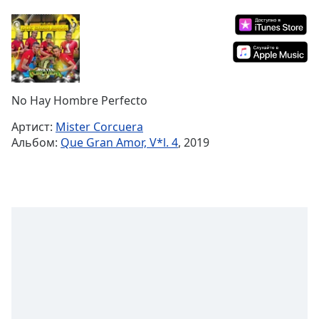
Remaining
Time
-
-:-
1x
Playback
Rate
No Hay Hombre Perfecto
Chapters
Артист:
Mister Corcuera
Альбом:
Que Gran Amor, V*l. 4
, 2019
Chapters
Descriptions
descriptions
off
,
selected
Subtitles
subtitles
settings
,
opens