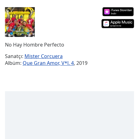
Remaining
Time
-
-:-
1x
Playback
Rate
No Hay Hombre Perfecto
Chapters
Sanatçı:
Mister Corcuera
Albüm:
Que Gran Amor, V*l. 4
, 2019
Chapters
Descriptions
descriptions
off
,
selected
Subtitles
subtitles
settings
,