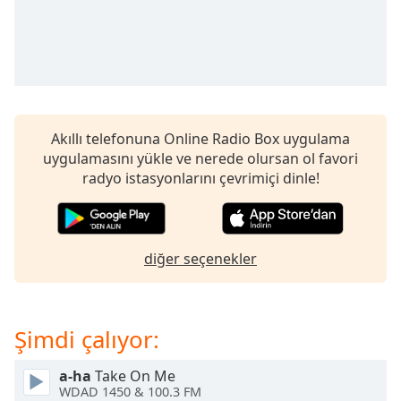
opens
subtitles
settings
dialog
subtitles
off
,
selected
Akıllı telefonuna Online Radio Box uygulama
Audio
uygulamasını yükle ve nerede olursan ol favori
Track
radyo istasyonlarını çevrimiçi dinle!
Picture-
in-
Picture
Fullscreen
diğer seçenekler
This
is
a
modal
Şimdi çalıyor:
window.
a-ha
Take On Me
Beginning
WDAD 1450 & 100.3 FM