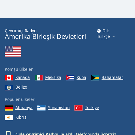
Çevrimiçi Radyo
Dil:
Amerika Birleşik Devletleri
Türkçe
Komşu ülkeler
Kanada
Meksika
Küba
Bahamalar
Belize
Popüler ülkeler
Almanya
Yunanistan
Türkiye
Kıbrıs
Dinle
çevrimiçi Radyo
ile akıllı telefonunda ücretsiz