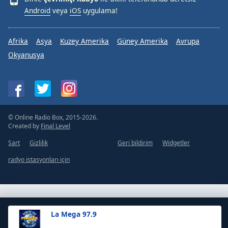
Android
veya
iOS
uygulama!
Afrika
Asya
Kuzey Amerika
Güney Amerika
Avrupa
Okyanusya
© Online Radio Box, 2015-2026.
Created by
Final Level
Şart
Gizlilik
Geri bildirim
Widgetler
radyo istasyonları için
La Mega 97.9