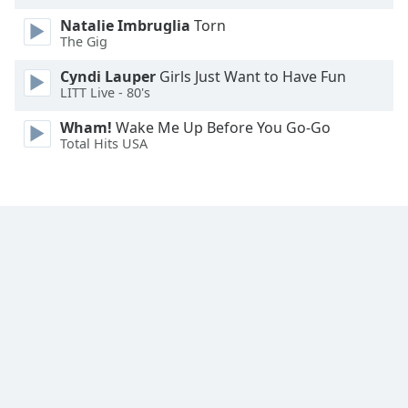
Font
Natalie Imbruglia
Torn
Family
The Gig
Cyndi Lauper
Girls Just Want to Have Fun
Reset
LITT Live - 80's
Done
Wham!
Wake Me Up Before You Go-Go
Close
Total Hits USA
Modal
Dialog
End
of
dialog
window.