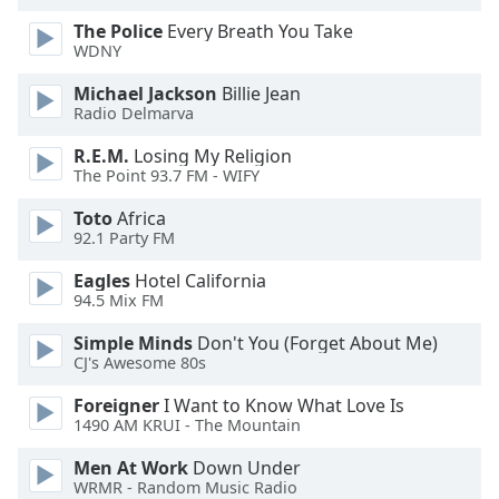
of
The Police
Every Breath You Take
dialog
WDNY
window.
Escape
Michael Jackson
Billie Jean
will
Radio Delmarva
cancel
and
R.E.M.
Losing My Religion
The Point 93.7 FM - WIFY
close
the
Toto
Africa
window.
92.1 Party FM
Text
Eagles
Hotel California
94.5 Mix FM
Color
Simple Minds
Don't You (Forget About Me)
CJ's Awesome 80s
Opacity
Foreigner
I Want to Know What Love Is
1490 AM KRUI - The Mountain
Text
Background
Men At Work
Down Under
Color
WRMR - Random Music Radio