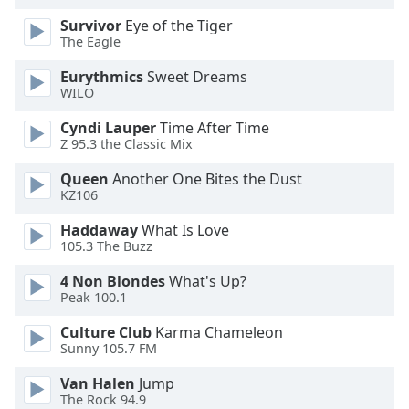
Survivor
Eye of the Tiger
Opacity
The Eagle
Eurythmics
Sweet Dreams
Caption
WILO
Area
Cyndi Lauper
Time After Time
Background
Z 95.3 the Classic Mix
Color
Queen
Another One Bites the Dust
KZ106
Opacity
Haddaway
What Is Love
105.3 The Buzz
Font
Size
4 Non Blondes
What's Up?
Peak 100.1
Text
Culture Club
Karma Chameleon
Sunny 105.7 FM
Edge
Style
Van Halen
Jump
The Rock 94.9