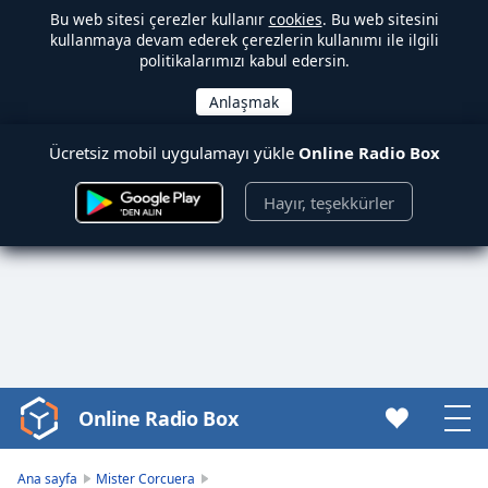
Bu web sitesi çerezler kullanır
cookies
. Bu web sitesini
kullanmaya devam ederek çerezlerin kullanımı ile ilgili
politikalarımızı kabul edersin.
Ücretsiz mobil uygulamayı yükle
Online Radio Box
Hayır, teşekkürler
Online Radio Box
Video
Player
is
Ana sayfa
Mister Corcuera