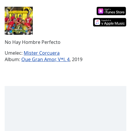
Remaining
Time
-
-:-
1x
Playback
Rate
No Hay Hombre Perfecto
Chapters
Umelec:
Mister Corcuera
Album:
Que Gran Amor, V*l. 4
, 2019
Chapters
Descriptions
descriptions
off
,
selected
Subtitles
subtitles
settings
,