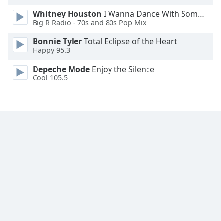
Font
Whitney Houston
I Wanna Dance With Somebody
Family
Big R Radio - 70s and 80s Pop Mix
Bonnie Tyler
Total Eclipse of the Heart
Reset
Happy 95.3
Done
Depeche Mode
Enjoy the Silence
Close
Cool 105.5
Modal
Dialog
End
of
dialog
window.