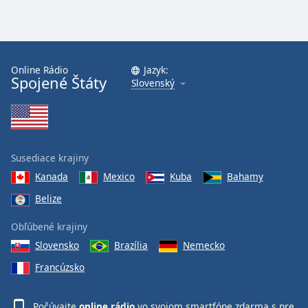
Online Rádio
Jazyk:
Spojené Štáty
Slovenský
Susediace krajiny
Kanada
Mexico
Kuba
Bahamy
Belize
Obľúbené krajiny
Slovensko
Brazília
Nemecko
Francúzsko
Počúvajte
online rádio
vo svojom smartfóne zdarma s
pre