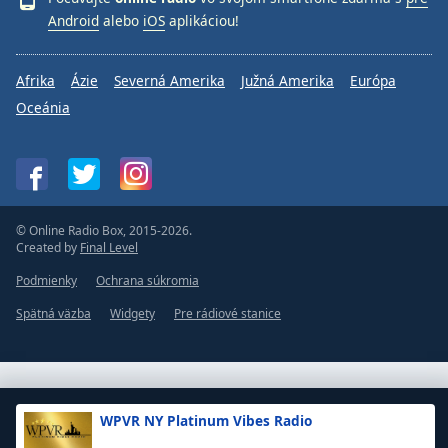
Android
alebo
iOS
aplikáciou!
Afrika
Ázie
Severná Amerika
Južná Amerika
Európa
Oceánia
© Online Radio Box, 2015-2026.
Created by
Final Level
Podmienky
Ochrana súkromia
Spätná väzba
Widgety
Pre rádiové stanice
WPVR NY Platinum Vibes Radio