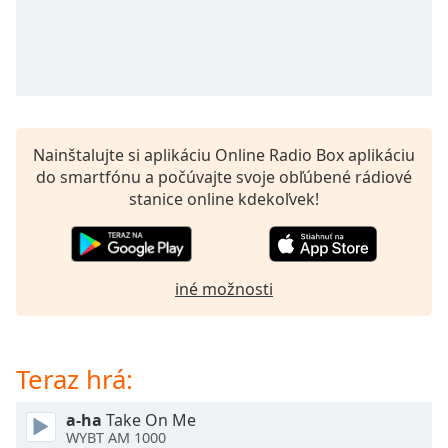
opens
subtitles
settings
dialog
subtitles
off
,
selected
Nainštalujte si aplikáciu Online Radio Box aplikáciu
Audio
do smartfónu a počúvajte svoje obľúbené rádiové
Track
stanice online kdekoľvek!
Picture-
in-
Picture
Fullscreen
iné možnosti
This
is
a
modal
Teraz hrá:
window.
a-ha
Take On Me
Beginning
WYBT AM 1000