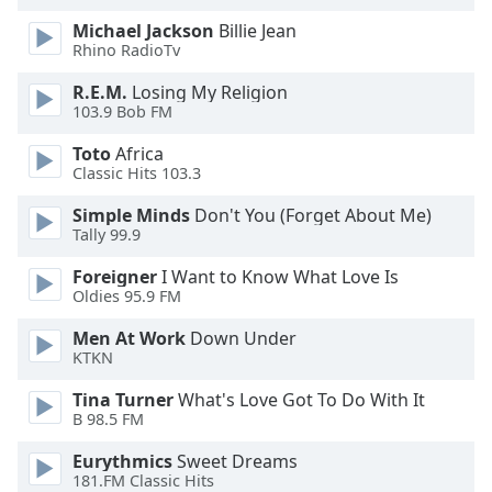
of
Michael Jackson
Billie Jean
dialog
Rhino RadioTv
window.
Escape
R.E.M.
Losing My Religion
will
103.9 Bob FM
cancel
and
Toto
Africa
Classic Hits 103.3
close
the
Simple Minds
Don't You (Forget About Me)
window.
Tally 99.9
Text
Foreigner
I Want to Know What Love Is
Oldies 95.9 FM
Color
Men At Work
Down Under
KTKN
Opacity
Tina Turner
What's Love Got To Do With It
B 98.5 FM
Text
Background
Eurythmics
Sweet Dreams
Color
181.FM Classic Hits