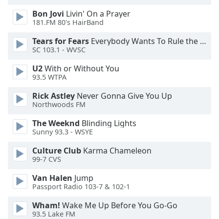
Bon Jovi
Livin' On a Prayer
Opacity
181.FM 80's HairBand
Tears for Fears
Everybody Wants To Rule the World
Caption
SC 103.1 - WVSC
Area
U2
With or Without You
Background
93.5 WTPA
Color
Rick Astley
Never Gonna Give You Up
Northwoods FM
Opacity
The Weeknd
Blinding Lights
Sunny 93.3 - WSYE
Font
Size
Culture Club
Karma Chameleon
99-7 CVS
Text
Van Halen
Jump
Passport Radio 103-7 & 102-1
Edge
Style
Wham!
Wake Me Up Before You Go-Go
93.5 Lake FM