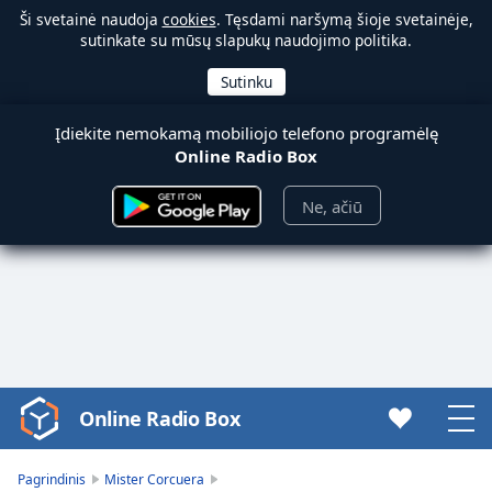
Ši svetainė naudoja
cookies
. Tęsdami naršymą šioje svetainėje,
sutinkate su mūsų slapukų naudojimo politika.
Įdiekite nemokamą mobiliojo telefono programėlę
Online Radio Box
Ne, ačiū
Online Radio Box
Video
Player
is
Pagrindinis
Mister Corcuera