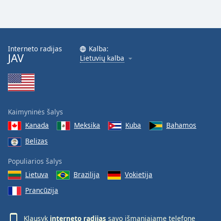
Interneto radijas
Kalba:
JAV
Lietuvių kalba
Kaimyninės šalys
Kanada
Meksika
Kuba
Bahamos
Belizas
Populiarios šalys
Lietuva
Brazilija
Vokietija
Prancūzija
Klausyk
interneto radijas
savo išmaniajame telefone