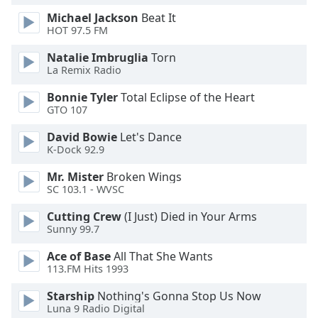
Michael Jackson
Beat It
Opacity
HOT 97.5 FM
Natalie Imbruglia
Torn
Caption
La Remix Radio
Area
Bonnie Tyler
Total Eclipse of the Heart
Background
GTO 107
Color
David Bowie
Let's Dance
K-Dock 92.9
Opacity
Mr. Mister
Broken Wings
SC 103.1 - WVSC
Font
Size
Cutting Crew
(I Just) Died in Your Arms
Sunny 99.7
Text
Ace of Base
All That She Wants
113.FM Hits 1993
Edge
Style
Starship
Nothing's Gonna Stop Us Now
Luna 9 Radio Digital