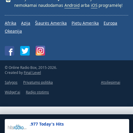
nemokamai naudodamas
Android
arba
iOS
programėlę!
Afrika
Azija
Šiaurės Amerika
Pietų Amerika
Europa
Okeanija
© Online Radio Box, 2015-2026.
Created by
Final Level
Sąlygos
Privatumo politika
Atsiliepimai
Widget'ai
Radijo stotims
.977 Today's Hits