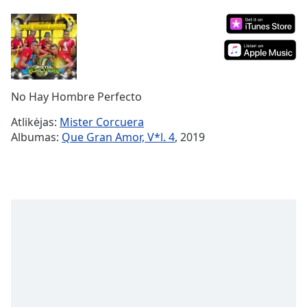
Remaining
Time
-
-:-
1x
Playback
Rate
No Hay Hombre Perfecto
Chapters
Atlikėjas:
Mister Corcuera
Albumas:
Que Gran Amor, V*l. 4
, 2019
Chapters
Descriptions
descriptions
off
,
selected
Subtitles
subtitles
settings
,
opens