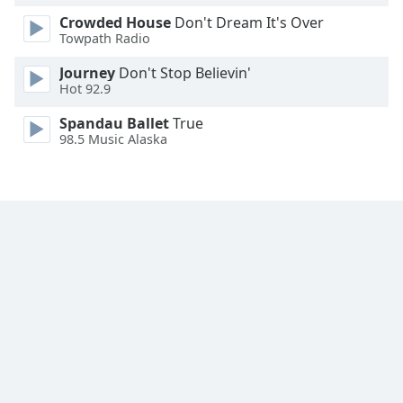
Font
Crowded House
Don't Dream It's Over
Family
Towpath Radio
Journey
Don't Stop Believin'
Reset
Hot 92.9
Done
Spandau Ballet
True
Close
98.5 Music Alaska
Modal
Dialog
End
of
dialog
window.