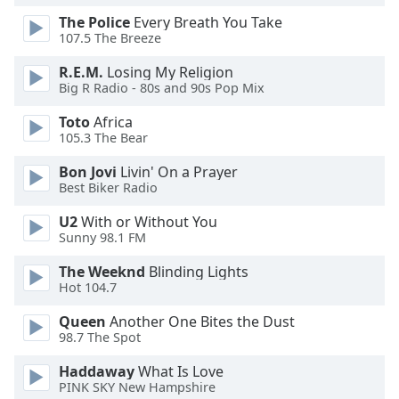
of
The Police
Every Breath You Take
dialog
107.5 The Breeze
window.
Escape
R.E.M.
Losing My Religion
will
Big R Radio - 80s and 90s Pop Mix
cancel
and
Toto
Africa
105.3 The Bear
close
the
Bon Jovi
Livin' On a Prayer
window.
Best Biker Radio
Text
U2
With or Without You
Sunny 98.1 FM
Color
The Weeknd
Blinding Lights
Hot 104.7
Opacity
Queen
Another One Bites the Dust
98.7 The Spot
Text
Background
Haddaway
What Is Love
Color
PINK SKY New Hampshire