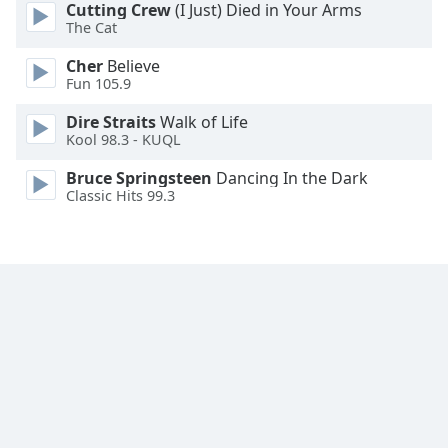
Cutting Crew
(I Just) Died in Your Arms
The Cat
Font
Family
Cher
Believe
Fun 105.9
Reset
Dire Straits
Walk of Life
Kool 98.3 - KUQL
Done
Close
Bruce Springsteen
Dancing In the Dark
Modal
Dialog
Classic Hits 99.3
End
of
dialog
window.