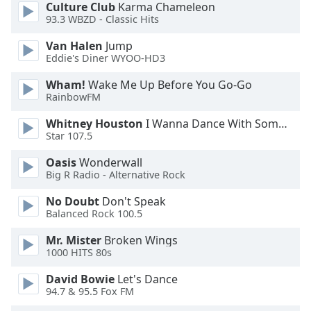
Color
Culture Club
Karma Chameleon
93.3 WBZD - Classic Hits
Opacity
Van Halen
Jump
Eddie's Diner WYOO-HD3
Caption
Wham!
Wake Me Up Before You Go-Go
Area
RainbowFM
Background
Whitney Houston
I Wanna Dance With Somebody
Color
Star 107.5
Oasis
Wonderwall
Opacity
Big R Radio - Alternative Rock
No Doubt
Don't Speak
Font
Balanced Rock 100.5
Size
Mr. Mister
Broken Wings
1000 HITS 80s
Text
Edge
David Bowie
Let's Dance
94.7 & 95.5 Fox FM
Style