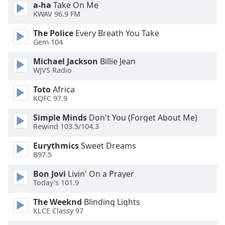
Beginning
a-ha
Take On Me
of
KWAV 96.9 FM
dialog
The Police
Every Breath You Take
window.
Gem 104
Escape
will
Michael Jackson
Billie Jean
cancel
WJVS Radio
and
close
Toto
Africa
KQFC 97.9
the
window.
Simple Minds
Don't You (Forget About Me)
Rewind 103.5/104.3
Text
Color
Eurythmics
Sweet Dreams
B97.5
Bon Jovi
Livin' On a Prayer
Opacity
Today's 101.9
The Weeknd
Blinding Lights
Text
KLCE Classy 97
Background