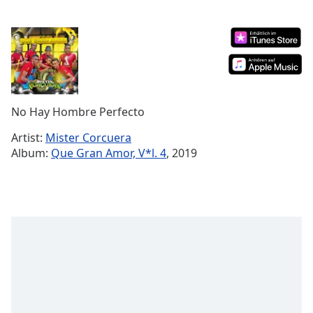
Remaining
Time
-
-:-
1x
Playback
Rate
No Hay Hombre Perfecto
Chapters
Artist:
Mister Corcuera
Album:
Que Gran Amor, V*l. 4
, 2019
Chapters
Descriptions
descriptions
off
,
selected
Subtitles
subtitles
settings
,