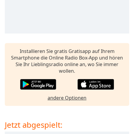
opens
subtitles
settings
dialog
subtitles
off
,
selected
Installieren Sie gratis Gratisapp auf Ihrem
Audio
Smartphone die Online Radio Box-App und hören
Track
Sie Ihr Lieblingsradio online an, wo Sie immer
wollen.
Picture-
in-
Picture
Fullscreen
This
andere Optionen
is
a
modal
window.
Jetzt abgespielt: