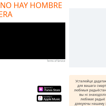
 - NO HAY HOMBRE
ERA
Terms of Service
Усталюйце дадатак
для вашага смарт
любімыя радыёстан
вы ні знаходзіл
любімае радыё ў
дзякуючы нашаму з