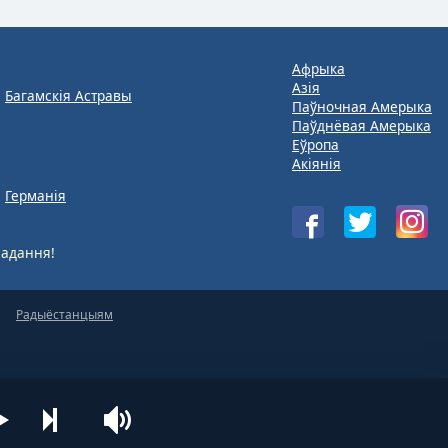
Афрыка
Азія
Багамскія Астравы
Паўночная Амерыка
Паўднёвая Амерыка
Еўропа
Акіянія
Германія
адання!
Радыёстанцыям