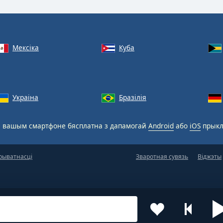
Мексіка
Куба
Украіна
Бразілія
 вашым смартфоне бясплатна з дапамогай
Android
або
iOS
прыкл
рыватнасці
Зваротная сувязь
Віджэты