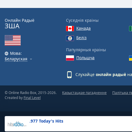
the
window.
Онлайн Радыё
Суседнія краіны
ЗША
Text
Канада
Color
Беліз
Opacity
Папулярныя краіны
Мова:
Польшча
Беларуская
Text
Background
Слухайце
онлайн радыё
на
Color
© Online Radio Box, 2015-2026.
Карыстацкае пагадненне
Палітыка п
Opacity
Created by
Final Level
Caption
Area
.977 Today's Hits
Background