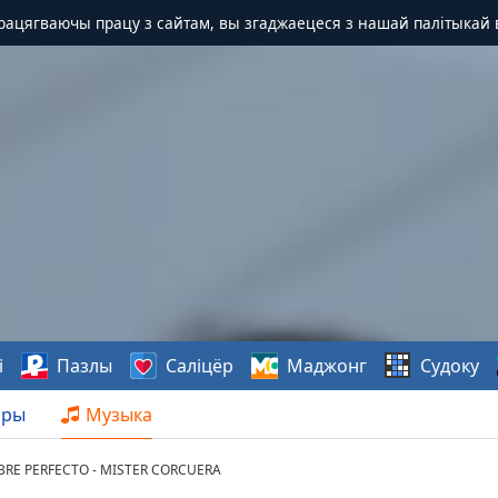
Працягваючы працу з сайтам, вы згаджаецеся з нашай палітыкай 
і
Пазлы
Саліцёр
Маджонг
Судоку
нры
Музыка
MBRE PERFECTO - MISTER CORCUERA