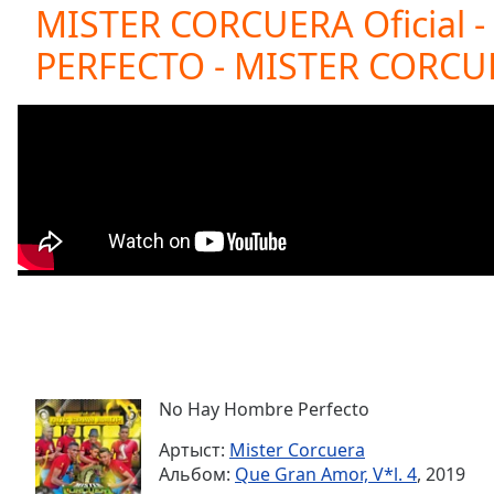
Current
MISTER CORCUERA Oficial
Time
0:00
PERFECTO - MISTER CORCU
/
Duration
-:-
Loaded
:
0.00%
0:00
Stream
Type
LIVE
Seek to
live,
currently
behind
live
LIVE
Remaining
Time
-
-:-
No Hay Hombre Perfecto
1x
Playback
Артыст:
Mister Corcuera
Rate
Альбом:
Que Gran Amor, V*l. 4
, 2019