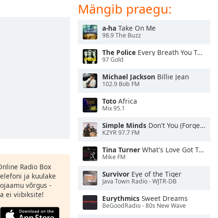
Mängib praegu:
a-ha
Take On Me
98.9 The Buzz
The Police
Every Breath You Take
97 Gold
Michael Jackson
Billie Jean
102.9 Bob FM
Toto
Africa
Mix 95.1
Simple Minds
Don't You (Forget About Me)
KZYR 97.7 FM
Tina Turner
What's Love Got To Do With It
Mike FM
 Online Radio Box
Survivor
Eye of the Tiger
elefoni ja kuulake
Java Town Radio - WJTR-DB
ojaamu võrgus -
 ei viibiksite!
Eurythmics
Sweet Dreams
BeGoodRadio - 80s New Wave