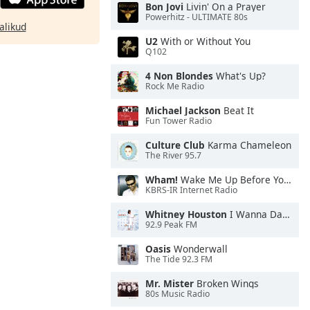
Bon Jovi
Livin' On a Prayer
Powerhitz - ULTIMATE 80s
alikud
U2
With or Without You
Q102
4 Non Blondes
What's Up?
Rock Me Radio
Michael Jackson
Beat It
Fun Tower Radio
Culture Club
Karma Chameleon
The River 95.7
Wham!
Wake Me Up Before You Go-Go
KBRS-IR Internet Radio
Whitney Houston
I Wanna Dance With Somebody
92.9 Peak FM
Oasis
Wonderwall
The Tide 92.3 FM
Mr. Mister
Broken Wings
80s Music Radio