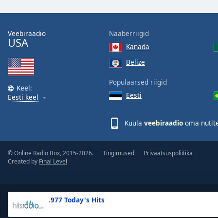
the
window.
Veebiraadio
Naaberriigid
USA
Text
Kanada
Color
Belize
Opacity
Populaarsed riigid
Keel:
Eesti
Eesti keel
Text
Background
Kuula
veebiraadio
oma nutite
Color
© Online Radio Box, 2015-2026.
Tingimused
Privaatsuspoliitika
Opacity
Created by
Final Level
Caption
Area
.977 Today's Hits
Background