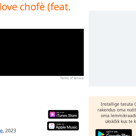
ove chofè (feat.
Terms of Service
Installige tasuta
rakendus oma nutit
oma lemmikraadi
ükskõik kus te ka
le
, 2023