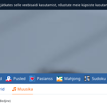
. Jätkates selle veebisaidi kasutamist, nõustute meie küpsiste kasutam
d
Pusled
Pasianss
Mahjong
Sudoku
rid
Muusika
 Bedjine)