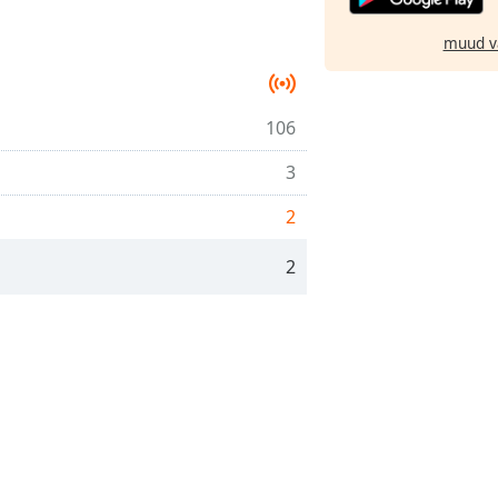
muud v
106
3
2
2