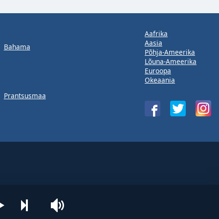
Aafrika
Aasia
Bahama
Põhja-Ameerika
Lõuna-Ameerika
Euroopa
Okeaania
Prantsusmaa