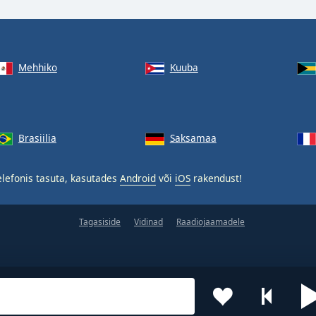
Mehhiko
Kuuba
Brasiilia
Saksamaa
lefonis tasuta, kasutades
Android
või
iOS
rakendust!
Tagasiside
Vidinad
Raadiojaamadele