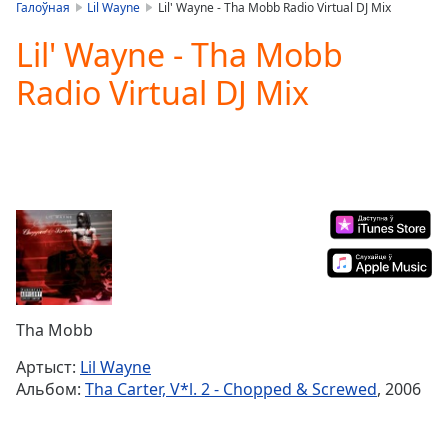
is
Галоўная
Lil Wayne
Lil' Wayne - Tha Mobb Radio Virtual DJ Mix
loading.
Lil' Wayne - Tha Mobb
Play
Video
Radio Virtual DJ Mix
Play
Skip
Backward
Skip
Forward
Mute
Current
Time
0:00
/
Duration
-:-
Loaded
:
0.00%
Tha Mobb
Stream
Type
LIVE
Артыст:
Lil Wayne
Seek to
Альбом:
Tha Carter, V*l. 2 - Chopped & Screwed
, 2006
live,
currently
behind
live
LIVE