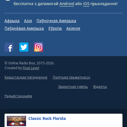
бясплатна з дапамогай
Android
або
iOS
прыкладання!
Афрыка
Азія
Паўночная Амерыка
Паўднёвая Амерыка
Еўропа
Акіянія
© Online Radio Box, 2015-2026.
Created by
Final Level
Карыстацкае пагадненне
Палітыка прыватнасці
Зваротная сувязь
Віджэты
Радыёстанцыям
Classic Rock Florida