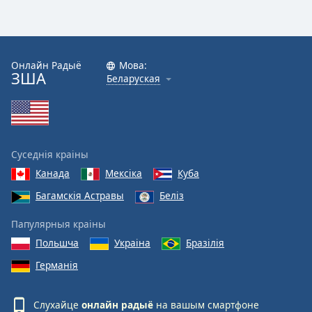
Онлайн Радыё
Мова:
ЗША
Беларуская
Суседнія краіны
Канада
Мексіка
Куба
Багамскія Астравы
Беліз
Папулярныя краіны
Польшча
Украіна
Бразілія
Германія
Слухайце
онлайн радыё
на вашым смартфоне