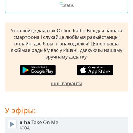
opens
subtitles
settings
dialog
Усталюйце дадатак Online Radio Box для вашага
subtitles
смартфона і слухайце любімыя радыёстанцыі
off
,
онлайн, дзе б вы ні знаходзіліся! Цяпер ваша
selected
любімае радыё ў вас у кішэні, дзякуючы нашаму
Audio
зручнаму дадатку.
Track
Picture-
in-
Picture
інші варіанти
Fullscreen
This
is
a
У эфіры:
modal
window.
a-ha
Take On Me
KIOA