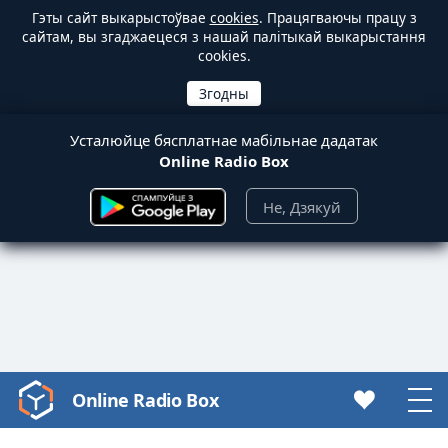
Гэты сайт выкарыстоўвае
cookies
. Працягваючы працу з
сайтам, вы згаджаецеся з нашай палітыкай выкарыстання
cookies.
Усталюйце бясплатнае мабільнае дадатак
Online Radio Box
Не, Дзякуй
Online Radio Box
Video
Player