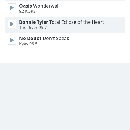
Oasis
Wonderwall
Font
92 KQRS
Family
Bonnie Tyler
Total Eclipse of the Heart
The River 95.7
Reset
No Doubt
Don't Speak
Done
KyXy 96.5
Close
Modal
Dialog
End
of
dialog
window.