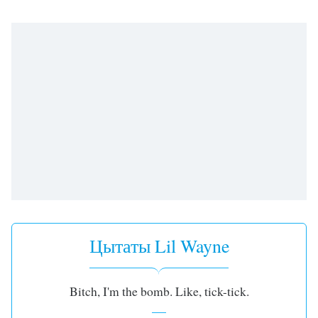
Remaining
Time
-
-:-
1x
Playback
Rate
Chapters
Chapters
Descriptions
descriptions
off
,
Цытаты Lil Wayne
selected
Subtitles
Bitch, I'm the bomb. Like, tick-tick.
subtitles
settings
,