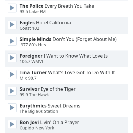
Beginning
The Police
Every Breath You Take
of
93.5 Lake FM
dialog
window.
Eagles
Hotel California
Escape
Coast 102
will
Simple Minds
Don't You (Forget About Me)
cancel
.977 80's Hits
and
close
Foreigner
I Want to Know What Love Is
the
106.7 WMVI
window.
Tina Turner
What's Love Got To Do With It
Mix 98.7
Text
Color
Survivor
Eye of the Tiger
99.9 The Hawk
Opacity
Eurythmics
Sweet Dreams
The Big 80s Station
Text
Bon Jovi
Livin' On a Prayer
Background
Cupido New York