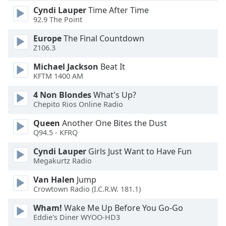
Color
Cyndi Lauper
Time After Time
92.9 The Point
Opacity
Europe
The Final Countdown
Z106.3
Caption
Michael Jackson
Beat It
Area
KFTM 1400 AM
Background
Color
4 Non Blondes
What's Up?
Chepito Rios Online Radio
Opacity
Queen
Another One Bites the Dust
Q94.5 - KFRQ
Font
Cyndi Lauper
Girls Just Want to Have Fun
Megakurtz Radio
Size
Van Halen
Jump
Crowtown Radio (I.C.R.W. 181.1)
Text
Edge
Wham!
Wake Me Up Before You Go-Go
Style
Eddie's Diner WYOO-HD3