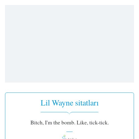
Remaining
Time
-
-:-
1x
Playback
Rate
Chapters
Chapters
Descriptions
descriptions
off
,
Lil Wayne sitatları
selected
Subtitles
Bitch, I'm the bomb. Like, tick-tick.
subtitles
settings
,