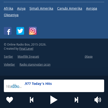
Afrika
Asiya
Şimali Amerika
Cənubi Amerika
Avropa
Okeaniya
© Online Radio Box, 2015-2026.
Created by
Final Level
Şərtlər
Məxfilik Siyasəti
Əlaqə
Vidjetlər
Radio stansiyaları üçün
.977 Today's Hits