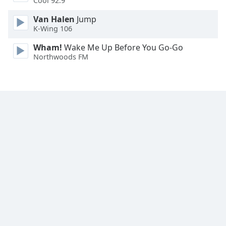
Cool 92.9
Font
Van Halen
Jump
Family
K-Wing 106
Wham!
Wake Me Up Before You Go-Go
Reset
Northwoods FM
Done
Close
Modal
Dialog
End
of
dialog
window.