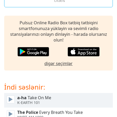
opens
subtitles
settings
dialog
Pulsuz Online Radio Box tətbiq tətbiqini
subtitles
smartfonunuza yükləyin və sevimli radio
off
,
stansiyalarınızı onlayn dinləyin - harada olursanız
selected
olun!
Audio
Track
Picture-
digər seçimlər
in-
Picture
Fullscreen
This
is
İndi səslənir:
a
modal
a-ha
Take On Me
window.
K-EARTH 101
The Police
Every Breath You Take
Beginning