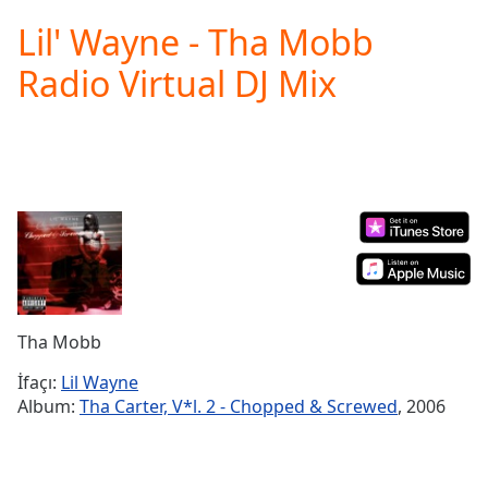
loading.
Lil' Wayne - Tha Mobb
Play
Video
Radio Virtual DJ Mix
Play
Skip
Backward
Skip
Forward
Mute
Current
Time
0:00
/
Duration
-:-
Loaded
:
0.00%
Tha Mobb
Stream
Type
LIVE
İfaçı:
Lil Wayne
Seek to
Album:
Tha Carter, V*l. 2 - Chopped & Screwed
, 2006
live,
currently
behind
live
LIVE