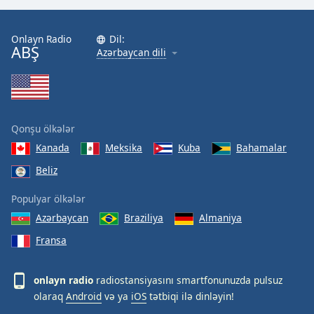
Onlayn Radio
Dil:
ABŞ
Azərbaycan dili
Qonşu ölkələr
Kanada
Meksika
Kuba
Bahamalar
Beliz
Populyar ölkələr
Azərbaycan
Braziliya
Almaniya
Fransa
onlayn radio
radiostansiyasını smartfonunuzda pulsuz
olaraq
Android
və ya
iOS
tətbiqi ilə dinləyin!