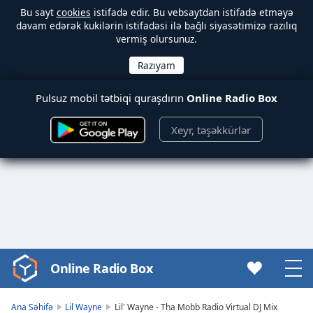
Bu sayt
cookies
istifadə edir. Bu vebsaytdan istifadə etməyə
davam edərək kukilərin istifadəsi ilə bağlı siyasətimizə razılıq
vermiş olursunuz.
Pulsuz mobil tətbiqi quraşdırın
Online Radio Box
Xeyr, təşəkkürlər
Online Radio Box
Video
Player
is
Ana Səhifə
Lil Wayne
Lil' Wayne - Tha Mobb Radio Virtual DJ Mix