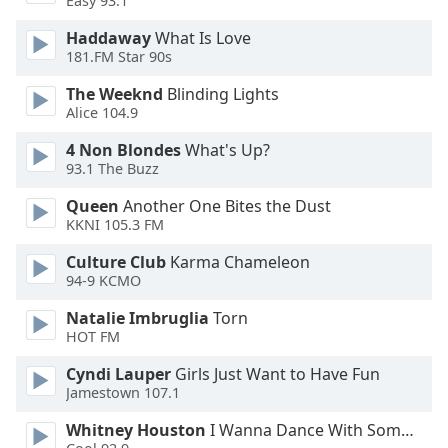
Easy 93.1
Haddaway
What Is Love
Opacity
181.FM Star 90s
The Weeknd
Blinding Lights
Caption
Alice 104.9
Area
Background
4 Non Blondes
What's Up?
Color
93.1 The Buzz
Queen
Another One Bites the Dust
KKNI 105.3 FM
Opacity
Culture Club
Karma Chameleon
94-9 KCMO
Font
Size
Natalie Imbruglia
Torn
HOT FM
Text
Cyndi Lauper
Girls Just Want to Have Fun
Edge
Jamestown 107.1
Style
Whitney Houston
I Wanna Dance With Somebody