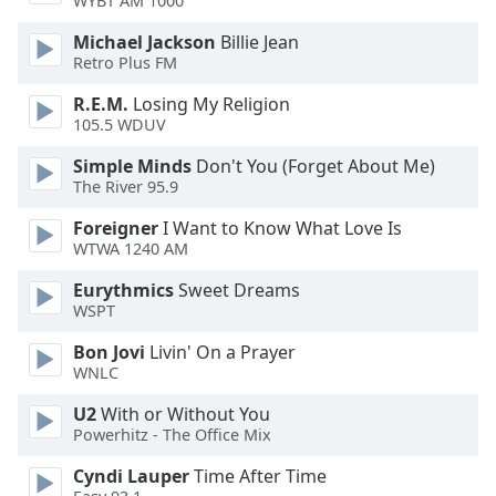
WYBT AM 1000
of
dialog
Michael Jackson
Billie Jean
window.
Retro Plus FM
Escape
R.E.M.
Losing My Religion
will
105.5 WDUV
cancel
and
Simple Minds
Don't You (Forget About Me)
close
The River 95.9
the
window.
Foreigner
I Want to Know What Love Is
WTWA 1240 AM
Text
Eurythmics
Sweet Dreams
Color
WSPT
Bon Jovi
Livin' On a Prayer
Opacity
WNLC
U2
With or Without You
Text
Powerhitz - The Office Mix
Background
Cyndi Lauper
Time After Time
Color