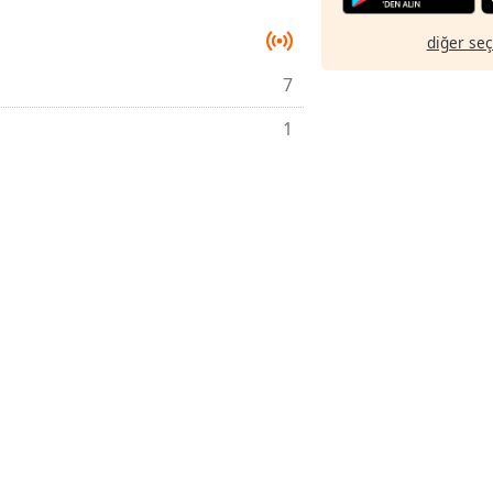
diğer se
7
1