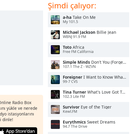
Şimdi çalıyor:
a-ha
Take On Me
My 101.5
Michael Jackson
Billie Jean
WBNJ 91.9 FM
Toto
Africa
Free FM California
Simple Minds
Don't You (Forget About Me)
107.1 The Z - WZVN
Foreigner
I Want to Know What Love Is
99-7 CVS
Tina Turner
What's Love Got To Do With It
102.3 Lite FM
 Online Radio Box
Survivor
Eye of the Tiger
nı yükle ve nerede
Kewl.FM
adyo istasyonlarını
i dinle!
Eurythmics
Sweet Dreams
94.7 The Drive