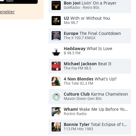
Bon Jovi
Livin' On a Prayer
GotRadio - Retro 80s
çenekler
U2
With or Without You
Mix 98.7
Europe
The Final Countdown
The X 100.7 KMGX
Haddaway
What Is Love
B 98.5 FM
Michael Jackson
Beat It
The Fox FM 98.5
4 Non Blondes
What's Up?
The Tide 92.3 FM
Culture Club
Karma Chameleon
Mason Dixon Gen 80s
Wham!
Wake Me Up Before You Go-Go
Rockin Radio
Bonnie Tyler
Total Eclipse of the Heart
113.FM Hits 1983