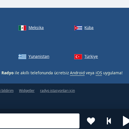
Meksika
Küba
Yunanistan
Türkiye
i Radyo
ile akıllı telefonunda ücretsiz
Android
veya
iOS
uygulama!
 bildirim
Widgetler
radyo istasyonları için