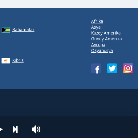
Afrika
Asya
Bahamalar
Kuzey Amerika
Güney Amerika
Avrupa
Okyanusya
Kıbrıs