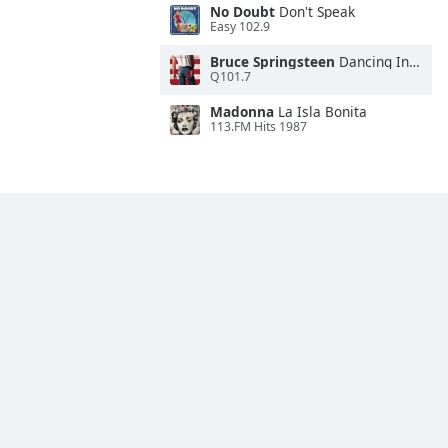
No Doubt
Don't Speak
Easy 102.9
Bruce Springsteen
Dancing In the Dark
Q101.7
Madonna
La Isla Bonita
113.FM Hits 1987