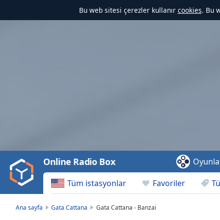
Bu web sitesi çerezler kullanır
cookies
. Bu 
Video
Player
is
loading.
Play
Video
Online Radio Box
Oyunla
Play
Skip
Tüm istasyonlar
Favoriler
Tü
Backward
Skip
Forward
Ana sayfa
Gata Cattana
Gata Cattana - Banzai
Mute