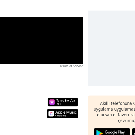
Terms of Service
Akıllı telefonuna
uygulama uygulaması
olursan ol favori r
çevrimiç