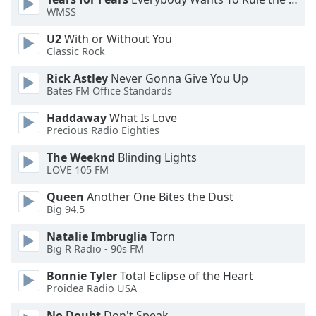
Color
WMSS
U2
With or Without You
Opacity
Classic Rock
Rick Astley
Never Gonna Give You Up
Caption
Bates FM Office Standards
Area
Background
Haddaway
What Is Love
Color
Precious Radio Eighties
The Weeknd
Blinding Lights
Opacity
LOVE 105 FM
Queen
Another One Bites the Dust
Big 94.5
Font
Size
Natalie Imbruglia
Torn
Big R Radio - 90s FM
Text
Bonnie Tyler
Total Eclipse of the Heart
Edge
Proidea Radio USA
Style
No Doubt
Don't Speak