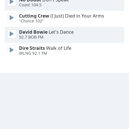
Coast 104.5
Font
Cutting Crew
(I Just) Died in Your Arms
Family
"Choice 102"
David Bowie
Let's Dance
Reset
92.7 BOB FM
Done
Close
Dire Straits
Walk of Life
Modal
WLNG 92.1 FM
Dialog
End
of
dialog
window.