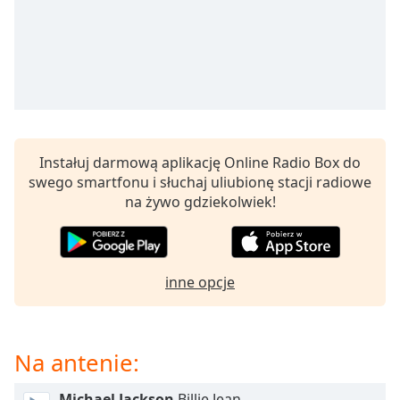
opens
subtitles
settings
dialog
subtitles
off
,
selected
Instałuj darmową aplikację Online Radio Box do
Audio
swego smartfonu i słuchaj uliubionę stacji radiowe
Track
na żywo gdziekolwiek!
Picture-
in-
Picture
Fullscreen
This
inne opcje
is
a
modal
Na antenie:
window.
Michael Jackson
Billie Jean