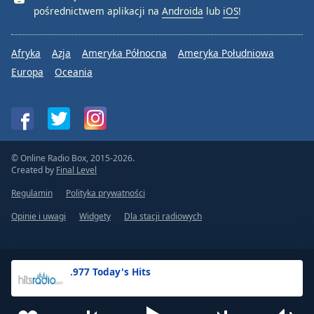
pośrednictwem aplikacji na
Androida
lub
iOS
!
Afryka
Azja
Ameryka Północna
Ameryka Południowa
Europa
Oceania
© Online Radio Box, 2015-2026.
Created by
Final Level
Regulamin
Polityka prywatności
Opinie i uwagi
Widgety
Dla stacji radiowych
.977 Today's Hits