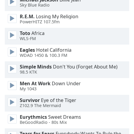
Beginning
Sky Blue Radio
of
dialog
R.E.M.
Losing My Religion
window.
PowerHITZ 107.5fm
Escape
Toto
Africa
will
WLS-FM
cancel
and
Eagles
Hotel California
close
WDAD 1450 & 100.3 FM
the
window.
Simple Minds
Don't You (Forget About Me)
98.5 KTK
Text
Men At Work
Down Under
Color
My 1043
Survivor
Eye of the Tiger
Opacity
Z102.9 The Mermaid
Eurythmics
Sweet Dreams
Text
BeGoodRadio - 80s Mix
Background
Tears for Fears
Everybody Wants To Rule the World