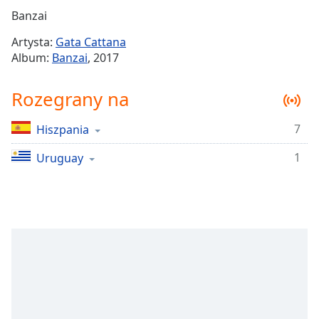
Remaining
Banzai
Time
-
Artysta:
Gata Cattana
-:-
Album:
Banzai
, 2017
1x
Rozegrany na
Playback
Rate
7
Hiszpania
Chapters
1
Chapters
Uruguay
Descriptions
descriptions
off
,
selected
Subtitles
subtitles
settings
,