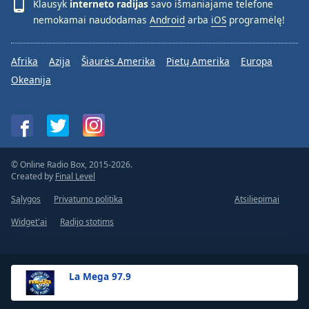
Klausyk
interneto radijas
savo išmaniajame telefone
nemokamai naudodamas
Android
arba
iOS
programėlę!
Afrika
Azija
Šiaurės Amerika
Pietų Amerika
Europa
Okeanija
© Online Radio Box, 2015-2026.
Created by
Final Level
Sąlygos
Privatumo politika
Atsiliepimai
Widget'ai
Radijo stotims
La Mega 97.9