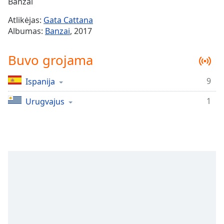
Remaining
Banzai
Time
-
Atlikėjas:
Gata Cattana
-:-
Albumas:
Banzai
, 2017
1x
Buvo grojama
Playback
Rate
9
Ispanija
Chapters
1
Chapters
Urugvajus
Descriptions
descriptions
off
,
selected
Subtitles
subtitles
settings
,
opens