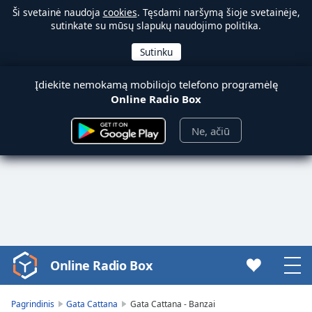
Ši svetainė naudoja
cookies
. Tęsdami naršymą šioje svetainėje,
sutinkate su mūsų slapukų naudojimo politika.
Įdiekite nemokamą mobiliojo telefono programėlę
Online Radio Box
Ne, ačiū
Online Radio Box
Video
Player
is
Pagrindinis
Gata Cattana
Gata Cattana - Banzai