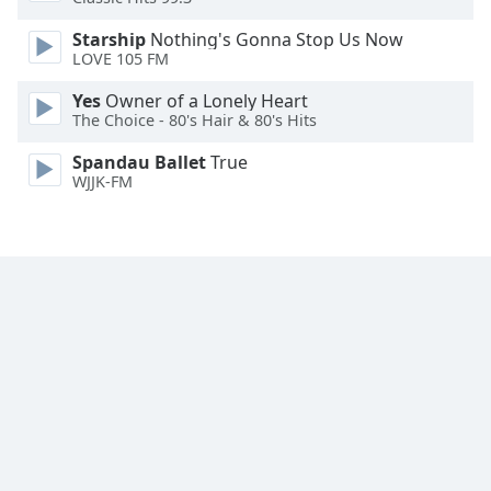
Font
Starship
Nothing's Gonna Stop Us Now
Family
LOVE 105 FM
Yes
Owner of a Lonely Heart
Reset
The Choice - 80's Hair & 80's Hits
Done
Close
Spandau Ballet
True
Modal
WJJK-FM
Dialog
End
of
dialog
window.