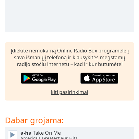
subtitles
settings
dialog
subtitles
off
,
selected
Įdiekite nemokamą Online Radio Box programėlė į
Audio
savo išmanųjį telefoną ir klausykitės mėgstamų
Track
radijo stočių internetu – kad ir kur būtumėte!
Picture-
in-
Picture
Fullscreen
This
kiti pasirinkimai
is
a
modal
Dabar grojama:
window.
a-ha
Take On Me
Beginning
America's Greatest 80s Hits