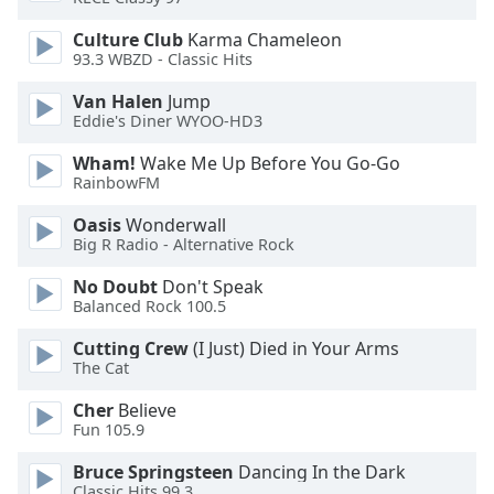
Culture Club
Karma Chameleon
Opacity
93.3 WBZD - Classic Hits
Van Halen
Jump
Caption
Eddie's Diner WYOO-HD3
Area
Background
Wham!
Wake Me Up Before You Go-Go
Color
RainbowFM
Oasis
Wonderwall
Opacity
Big R Radio - Alternative Rock
No Doubt
Don't Speak
Balanced Rock 100.5
Font
Size
Cutting Crew
(I Just) Died in Your Arms
The Cat
Text
Cher
Believe
Edge
Fun 105.9
Style
Bruce Springsteen
Dancing In the Dark
Classic Hits 99.3