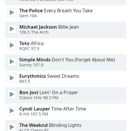
of
dialog
The Police
Every Breath You Take
window.
Gem 104
Escape
Michael Jackson
Billie Jean
will
106.5 The Arch
cancel
and
Toto
Africa
close
KQFC 97.9
the
window.
Simple Minds
Don't You (Forget About Me)
Sunny 107.9
Text
Eurythmics
Sweet Dreams
Color
B97.5
Bon Jovi
Livin' On a Prayer
Opacity
Classic Hits 98.3 FM
Cyndi Lauper
Time After Time
Text
K-Hit 107.5 FM
Background
The Weeknd
Blinding Lights
Color
KLCE Classy 97