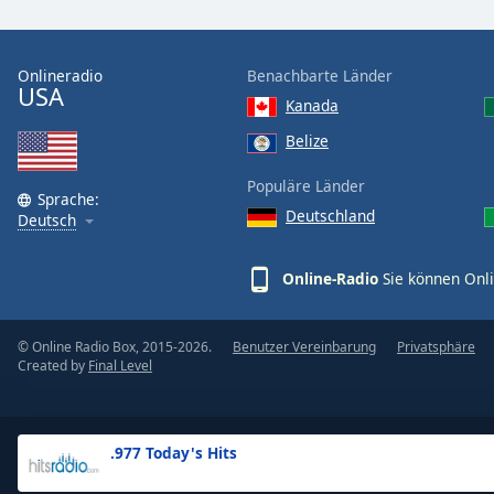
the
window.
Onlineradio
Benachbarte Länder
USA
Text
Kanada
Color
Belize
Opacity
Populäre Länder
Sprache:
Deutschland
Deutsch
Text
Background
Online-Radio
Sie können Onli
Color
© Online Radio Box, 2015-2026.
Benutzer Vereinbarung
Privatsphäre
Opacity
Created by
Final Level
Caption
Area
.977 Today's Hits
Background