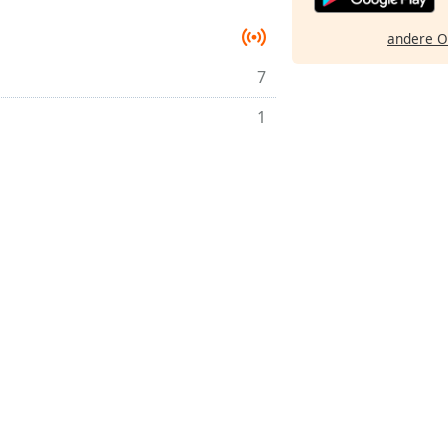
andere O
7
1