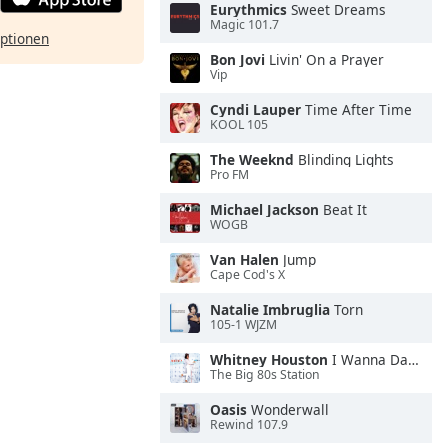
Eurythmics
Sweet Dreams
Magic 101.7
ptionen
Bon Jovi
Livin' On a Prayer
Vip
Cyndi Lauper
Time After Time
KOOL 105
The Weeknd
Blinding Lights
Pro FM
Michael Jackson
Beat It
WOGB
Van Halen
Jump
Cape Cod's X
Natalie Imbruglia
Torn
105-1 WJZM
Whitney Houston
I Wanna Dance With Somebody
The Big 80s Station
Oasis
Wonderwall
Rewind 107.9