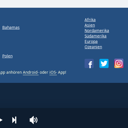
Afrika
Asien
Bahamas
Nordamerika
Südamerika
Europa
Ozeanien
Polen
-App anhören
Android-
oder
iOS-
App!