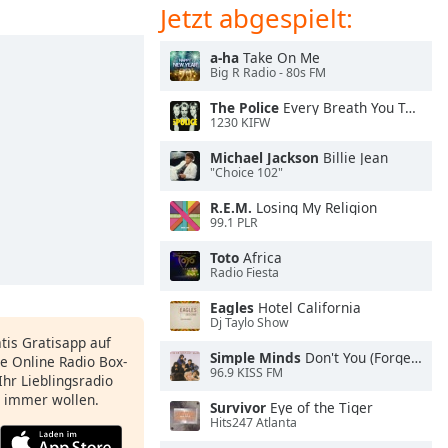
Jetzt abgespielt:
a-ha
Take On Me
Big R Radio - 80s FM
The Police
Every Breath You Take
1230 KIFW
Michael Jackson
Billie Jean
"Choice 102"
R.E.M.
Losing My Religion
99.1 PLR
Toto
Africa
Radio Fiesta
Eagles
Hotel California
Dj Taylo Show
atis Gratisapp auf
Simple Minds
Don't You (Forget About Me)
e Online Radio Box-
96.9 KISS FM
Ihr Lieblingsradio
e immer wollen.
Survivor
Eye of the Tiger
Hits247 Atlanta