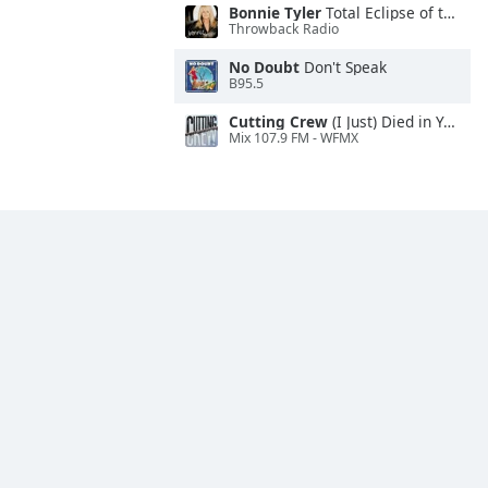
Bonnie Tyler
Total Eclipse of the Heart
Throwback Radio
No Doubt
Don't Speak
B95.5
Cutting Crew
(I Just) Died in Your Arms
Mix 107.9 FM - WFMX