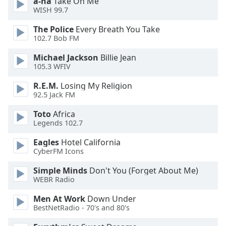
a-ha
Take On Me
WISH 99.7
Opacity
The Police
Every Breath You Take
102.7 Bob FM
Caption
Area
Michael Jackson
Billie Jean
Background
105.3 WFIV
Color
R.E.M.
Losing My Religion
92.5 Jack FM
Opacity
Toto
Africa
Legends 102.7
Font
Eagles
Hotel California
Size
CyberFM Icons
Simple Minds
Don't You (Forget About Me)
Text
WEBR Radio
Edge
Style
Men At Work
Down Under
BestNetRadio - 70's and 80's
Font