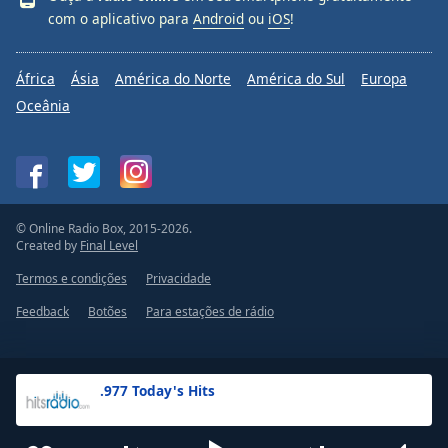
com o aplicativo para
Android
ou
iOS
!
África
Ásia
América do Norte
América do Sul
Europa
Oceânia
© Online Radio Box, 2015-2026.
Created by
Final Level
Termos e condições
Privacidade
Feedback
Botões
Para estações de rádio
.977 Today's Hits