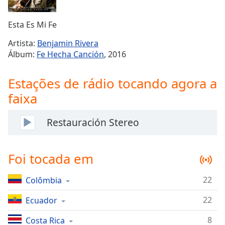
Time
-
-:-
Esta Es Mi Fe
1x
Artista:
Benjamin Rivera
Playback
Álbum:
Fe Hecha Canción
, 2016
Rate
Chapters
Estações de rádio tocando agora a
Chapters
faixa
Descriptions
Restauración Stereo
descriptions
off
,
selected
Foi tocada em
Subtitles
22
Colômbia
subtitles
22
Ecuador
settings
,
opens
8
Costa Rica