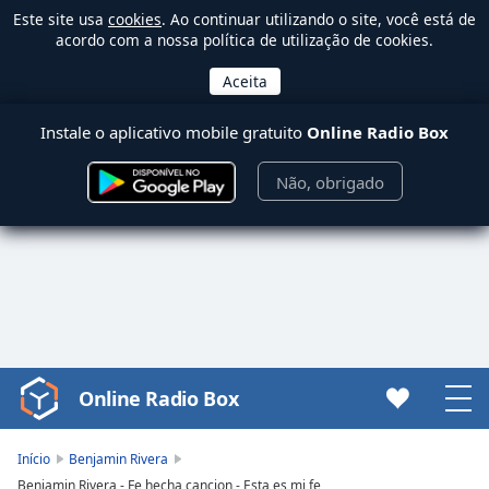
Este site usa
cookies
. Ao continuar utilizando o site, você está de
acordo com a nossa política de utilização de cookies.
Instale o aplicativo mobile gratuito
Online Radio Box
Não, obrigado
Online Radio Box
Video
Player
is
Início
Benjamin Rivera
loading.
Benjamin Rivera - Fe hecha cancion - Esta es mi fe