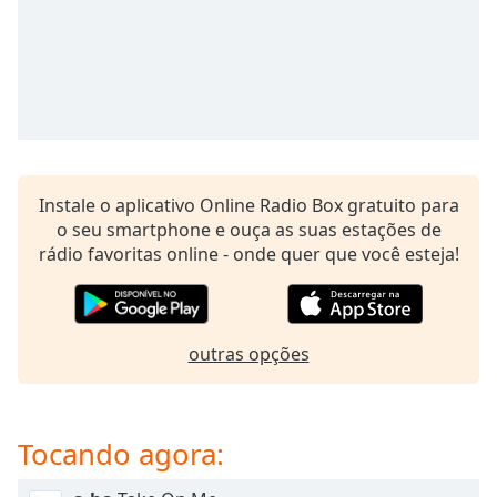
dialog
window.
Escape
will
cancel
and
close
the
Instale o aplicativo Online Radio Box gratuito para
window.
o seu smartphone e ouça as suas estações de
rádio favoritas online - onde quer que você esteja!
Text
Color
Opacity
outras opções
Text
Background
Tocando agora:
Color