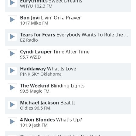
Eurythmics
Sweet Dreams
Family
WHYU 102.3 FM
Bon Jovi
Livin' On a Prayer
1017 Mike FM
Reset
Done
Tears for Fears
Everybody Wants To Rule the World
Close
EZ Radio
Modal
Dialog
Cyndi Lauper
Time After Time
End
95.7 WZID
of
dialog
Haddaway
What Is Love
window.
PINK SKY Oklahoma
The Weeknd
Blinding Lights
99.5 Magic FM
Michael Jackson
Beat It
Oldies 96.5 FM
4 Non Blondes
What's Up?
101.9 Jack FM