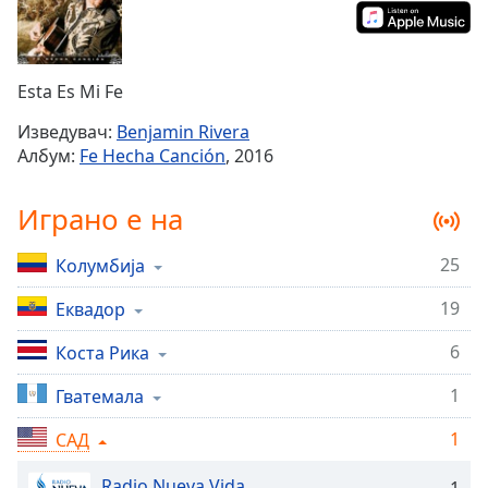
Remaining
Time
-
-:-
Esta Es Mi Fe
1x
Изведувач:
Benjamin Rivera
Playback
Албум:
Fe Hecha Canción
, 2016
Rate
Chapters
Играно е на
Chapters
25
Колумбија
Descriptions
19
Еквадор
descriptions
off
,
6
Коста Рика
selected
1
Гватемала
Subtitles
1
САД
subtitles
settings
,
Radio Nueva Vida