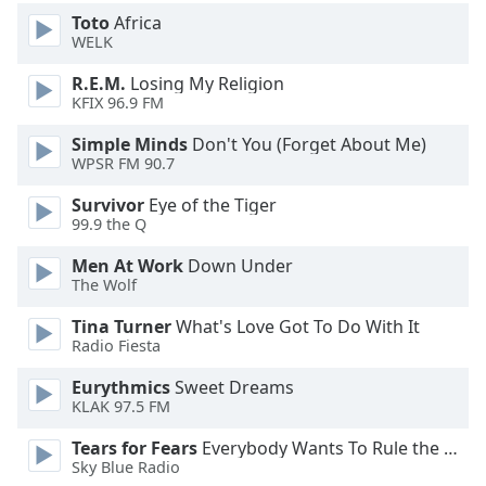
Color
Toto
Africa
WELK
Opacity
R.E.M.
Losing My Religion
KFIX 96.9 FM
Caption
Simple Minds
Don't You (Forget About Me)
Area
WPSR FM 90.7
Background
Color
Survivor
Eye of the Tiger
99.9 the Q
Opacity
Men At Work
Down Under
The Wolf
Font
Tina Turner
What's Love Got To Do With It
Radio Fiesta
Size
Eurythmics
Sweet Dreams
KLAK 97.5 FM
Text
Edge
Tears for Fears
Everybody Wants To Rule the World
Style
Sky Blue Radio