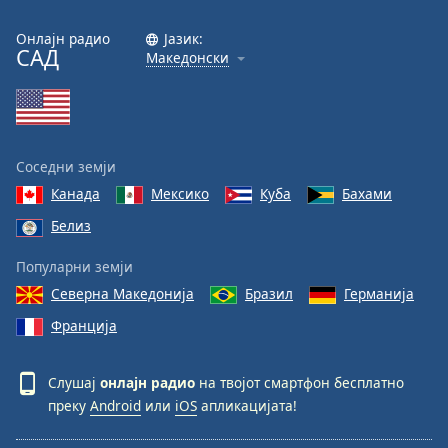
Онлајн радио
Јазик:
САД
Македонски
Соседни земји
Канада
Мексико
Куба
Бахами
Белиз
Популарни земји
Северна Македонија
Бразил
Германија
Франција
Слушај
онлајн радио
на твојот смартфон бесплатно
преку
Android
или
iOS
апликацијата!