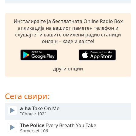
Beginning
of
dialog
window.
Инсталирајте ја бесплатната Online Radio Box
Escape
апликација на вашиот паметен телефон и
will
слушајте ги вашите омилени радио станици
cancel
онлајн – каде и да сте!
and
close
the
window.
други опции
Text
Color
Сега свири:
Opacity
a-ha
Take On Me
"Choice 102"
Text
The Police
Every Breath You Take
Background
Somerset 106