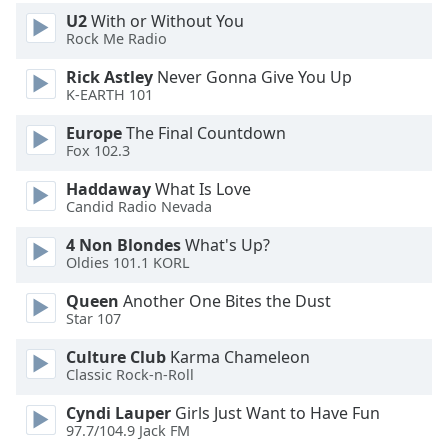
U2
With or Without You
Font
Rock Me Radio
Family
Rick Astley
Never Gonna Give You Up
K-EARTH 101
Reset
Europe
The Final Countdown
Done
Fox 102.3
Close
Modal
Haddaway
What Is Love
Dialog
Candid Radio Nevada
End
of
4 Non Blondes
What's Up?
dialog
Oldies 101.1 KORL
window.
Queen
Another One Bites the Dust
Star 107
Culture Club
Karma Chameleon
Classic Rock-n-Roll
Cyndi Lauper
Girls Just Want to Have Fun
97.7/104.9 Jack FM