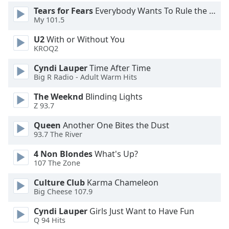
Tears for Fears
Everybody Wants To Rule the World
Font
My 101.5
Family
U2
With or Without You
KROQ2
Reset
Cyndi Lauper
Time After Time
Done
Big R Radio - Adult Warm Hits
Close
Modal
The Weeknd
Blinding Lights
Dialog
Z 93.7
End
of
Queen
Another One Bites the Dust
dialog
93.7 The River
window.
4 Non Blondes
What's Up?
107 The Zone
Culture Club
Karma Chameleon
Big Cheese 107.9
Cyndi Lauper
Girls Just Want to Have Fun
Q 94 Hits