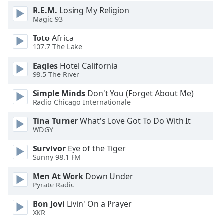
Color
R.E.M.
Losing My Religion
Magic 93
Opacity
Toto
Africa
107.7 The Lake
Caption
Eagles
Hotel California
Area
98.5 The River
Background
Color
Simple Minds
Don't You (Forget About Me)
Radio Chicago Internationale
Opacity
Tina Turner
What's Love Got To Do With It
WDGY
Font
Survivor
Eye of the Tiger
Sunny 98.1 FM
Size
Men At Work
Down Under
Pyrate Radio
Text
Edge
Bon Jovi
Livin' On a Prayer
Style
XKR