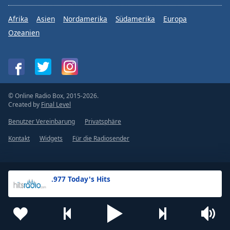
Afrika
Asien
Nordamerika
Südamerika
Europa
Ozeanien
© Online Radio Box, 2015-2026.
Created by
Final Level
Benutzer Vereinbarung
Privatsphäre
Kontakt
Widgets
Für die Radiosender
.977 Today's Hits