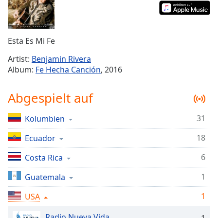
Remaining
Time
-
-:-
Esta Es Mi Fe
1x
Artist:
Benjamin Rivera
Playback
Album:
Fe Hecha Canción
, 2016
Rate
Chapters
Abgespielt auf
Chapters
31
Kolumbien
Descriptions
18
Ecuador
descriptions
off
,
6
Costa Rica
selected
1
Guatemala
Subtitles
1
USA
subtitles
settings
,
Radio Nueva Vida