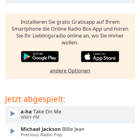
Beginning
of
dialog
window.
Installieren Sie gratis Gratisapp auf Ihrem
Escape
Smartphone die Online Radio Box-App und hören
will
Sie Ihr Lieblingsradio online an, wo Sie immer
cancel
wollen.
and
close
the
window.
andere Optionen
Text
Color
Jetzt abgespielt:
Opacity
a-ha
Take On Me
WIKY-FM
Text
Michael Jackson
Billie Jean
Background
Precious Radio Pop