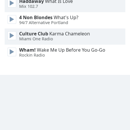
Haddaway
What Is Love
Family
Mix 102.7
4 Non Blondes
What's Up?
94/7 Alternative Portland
Reset
Done
Culture Club
Karma Chameleon
Close
Miami One Radio
Modal
Dialog
Wham!
Wake Me Up Before You Go-Go
End
Rockin Radio
of
dialog
window.