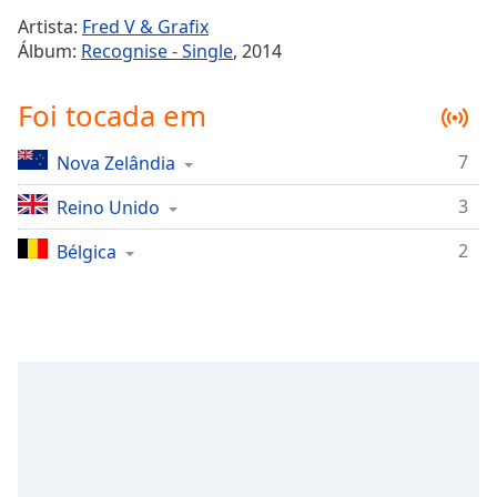
Time
-
Artista:
Fred V & Grafix
-:-
Álbum:
Recognise - Single
, 2014
1x
Foi tocada em
Playback
Rate
7
Nova Zelândia
Chapters
3
Chapters
Reino Unido
2
Bélgica
Descriptions
descriptions
off
,
selected
Subtitles
subtitles
settings
,
opens