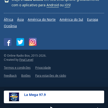
com o aplicativo para
Android
ou
iOS
!
África
Ásia
América do Norte
América do Sul
Europa
Oceânia
© Online Radio Box, 2015-2026.
Created by
Final Level
Termos e condições
Privacidade
Feedback
Botões
Para estações de rádio
La Mega 97.9