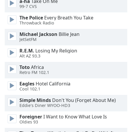
a-ha
Take On Me
dialog
99-7 CVS
window.
Escape
The Police
Every Breath You Take
will
Throwback Radio
cancel
Michael Jackson
Billie Jean
and
JetSetFM
close
the
R.E.M.
Losing My Religion
window.
Alt AZ 93.3
Toto
Africa
Text
Retro FM 102.1
Color
Eagles
Hotel California
Cool 102.1
Opacity
Simple Minds
Don't You (Forget About Me)
Eddie's Diner WYOO-HD3
Text
Background
Foreigner
I Want to Know What Love Is
Color
Oldies 93