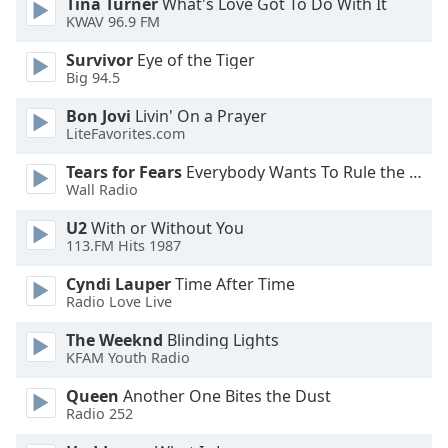
Tina Turner
What's Love Got To Do With It
KWAV 96.9 FM
Opacity
Survivor
Eye of the Tiger
Big 94.5
Caption
Area
Bon Jovi
Livin' On a Prayer
Background
LiteFavorites.com
Color
Tears for Fears
Everybody Wants To Rule the World
Wall Radio
Opacity
U2
With or Without You
113.FM Hits 1987
Font
Cyndi Lauper
Time After Time
Size
Radio Love Live
The Weeknd
Blinding Lights
Text
KFAM Youth Radio
Edge
Style
Queen
Another One Bites the Dust
Radio 252
Font