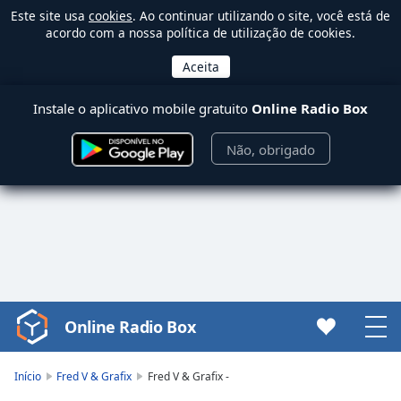
Este site usa
cookies
. Ao continuar utilizando o site, você está de
acordo com a nossa política de utilização de cookies.
Instale o aplicativo mobile gratuito
Online Radio Box
Não, obrigado
Online Radio Box
Video
Player
is
Início
Fred V & Grafix
Fred V & Grafix -
loading.