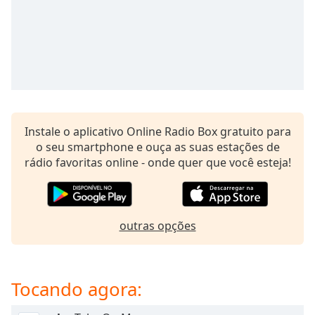
subtitles
settings
dialog
subtitles
off
,
selected
Audio
Track
Instale o aplicativo Online Radio Box gratuito para
o seu smartphone e ouça as suas estações de
Picture-
in-
rádio favoritas online - onde quer que você esteja!
Picture
Fullscreen
This
is
outras opções
a
modal
window.
Tocando agora:
Beginning
of