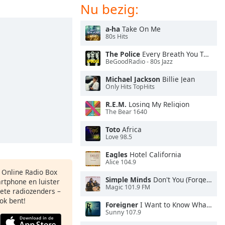
Nu bezig:
a-ha
Take On Me
80s Hits
The Police
Every Breath You Take
BeGoodRadio - 80s Jazz
Michael Jackson
Billie Jean
Only Hits TopHits
R.E.M.
Losing My Religion
The Bear 1640
Toto
Africa
Love 98.5
Eagles
Hotel California
Alice 104.9
s Online Radio Box
Simple Minds
Don't You (Forget About Me)
artphone en luister
Magic 101.9 FM
iete radiozenders –
ok bent!
Foreigner
I Want to Know What Love Is
Sunny 107.9