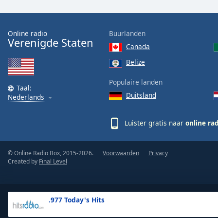
the
window.
Online radio
Buurlanden
Verenigde Staten
Text
Canada
Color
Belize
Opacity
Populaire landen
Taal:
Duitsland
Nederlands
Text
Background
Luister gratis naar
online ra
Color
© Online Radio Box, 2015-2026.
Voorwaarden
Privacy
Opacity
Created by
Final Level
Caption
Area
.977 Today's Hits
Background