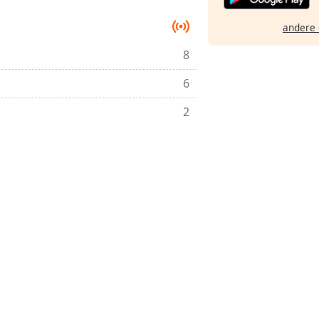
andere 
8
6
2