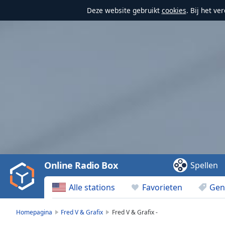
Deze website gebruikt
cookies
. Bij het v
Video
Player
is
loading.
Play
Video
Online Radio Box
Spellen
Play
Skip
Alle stations
Favorieten
Gen
Backward
Skip
Forward
Homepagina
Fred V & Grafix
Fred V & Grafix -
Mute