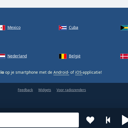
Mexico
Cuba
Nederland
België
dio
op je smartphone met de
Android-
of
iOS-
applicatie!
Feedback
Widgets
Voor radiozenders