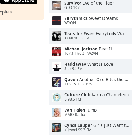
Survivor
Eye of the Tiger
GTO 107
opties
Eurythmics
Sweet Dreams
WRQN
Tears for Fears
Everybody Wants To Rule the World
KKNI 105.3 FM
Michael Jackson
Beat It
107.1 The Z - WZVN
Haddaway
What Is Love
Star 94 FM
Queen
Another One Bites the Dust
113.FM Hits 1981
Culture Club
Karma Chameleon
B 98.5 FM
Van Halen
Jump
MMO Radio
Cyndi Lauper
Girls Just Want to Have Fun
K-Jewel 99.3 FM