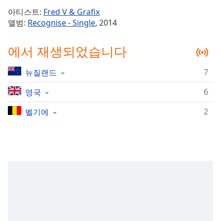
Time
-
아티스트:
Fred V & Grafix
-:-
앨범:
Recognise - Single
, 2014
1x
에서 재생되었습니다
Playback
Rate
7
뉴질랜드
Chapters
6
Chapters
영국
2
벨기에
Descriptions
descriptions
off
,
selected
Subtitles
subtitles
settings
,
opens