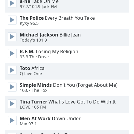
a-ha
Take On Me
dialog
97.7/104.9 Jack FM
window.
Escape
The Police
Every Breath You Take
will
KyXy 96.5
cancel
Michael Jackson
Billie Jean
and
Today's 101.9
close
the
R.E.M.
Losing My Religion
window.
93.3 The Drive
Toto
Africa
Text
Q Live One
Color
Simple Minds
Don't You (Forget About Me)
103.7 The Fox
Opacity
Tina Turner
What's Love Got To Do With It
LOVE 105 FM
Text
Background
Men At Work
Down Under
Color
Mix 97.1