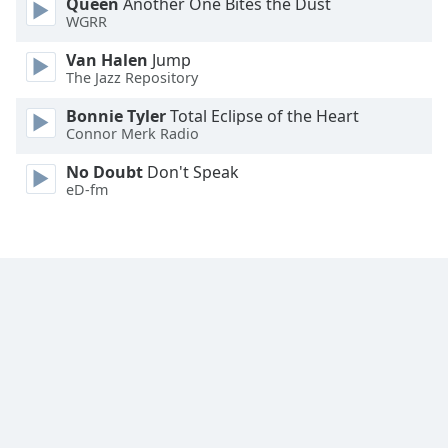
Queen
Another One Bites the Dust
Family
WGRR
Van Halen
Jump
The Jazz Repository
Reset
Done
Bonnie Tyler
Total Eclipse of the Heart
Close
Connor Merk Radio
Modal
Dialog
No Doubt
Don't Speak
End
eD-fm
of
dialog
window.