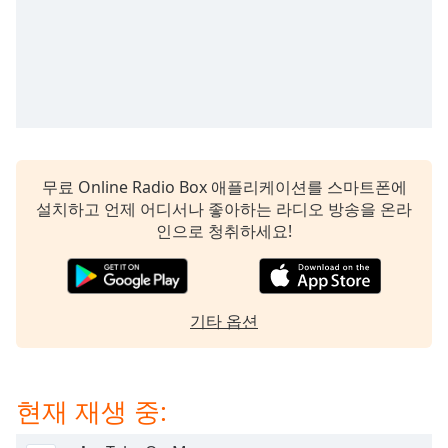
subtitles
settings
dialog
subtitles
off
,
selected
Audio
Track
무료 Online Radio Box 애플리케이션를 스마트폰에
설치하고 언제 어디서나 좋아하는 라디오 방송을 온라
Picture-
in-
인으로 청취하세요!
Picture
Fullscreen
This
is
기타 옵션
a
modal
window.
현재 재생 중:
Beginning
of