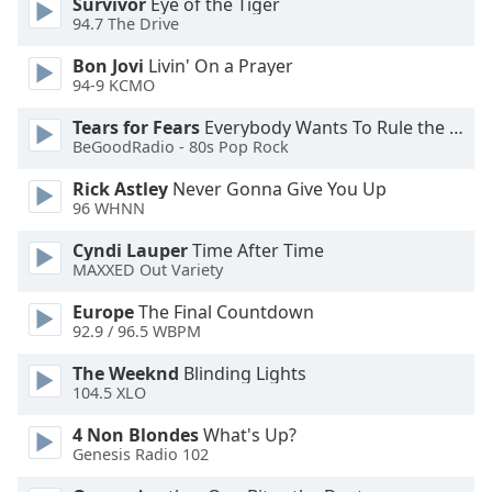
Survivor
Eye of the Tiger
94.7 The Drive
Opacity
Bon Jovi
Livin' On a Prayer
94-9 KCMO
Caption
Area
Tears for Fears
Everybody Wants To Rule the World
Background
BeGoodRadio - 80s Pop Rock
Color
Rick Astley
Never Gonna Give You Up
96 WHNN
Opacity
Cyndi Lauper
Time After Time
MAXXED Out Variety
Font
Europe
The Final Countdown
Size
92.9 / 96.5 WBPM
The Weeknd
Blinding Lights
Text
104.5 XLO
Edge
Style
4 Non Blondes
What's Up?
Genesis Radio 102
Font