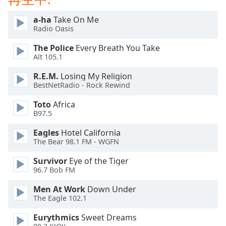
Beginning
of
a-ha
Take On Me
dialog
Radio Oasis
window.
Escape
The Police
Every Breath You Take
will
Alt 105.1
cancel
R.E.M.
Losing My Religion
and
BestNetRadio - Rock Rewind
close
the
Toto
Africa
window.
B97.5
Eagles
Hotel California
Text
The Bear 98.1 FM - WGFN
Color
Survivor
Eye of the Tiger
96.7 Bob FM
Opacity
Men At Work
Down Under
The Eagle 102.1
Text
Background
Eurythmics
Sweet Dreams