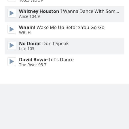
105.5 WDUV
Font
Whitney Houston
I Wanna Dance With Somebody
Family
Alice 104.9
Wham!
Wake Me Up Before You Go-Go
WBLH
Reset
Done
No Doubt
Don't Speak
Close
Lite 105
Modal
Dialog
David Bowie
Let's Dance
End
The River 95.7
of
dialog
window.