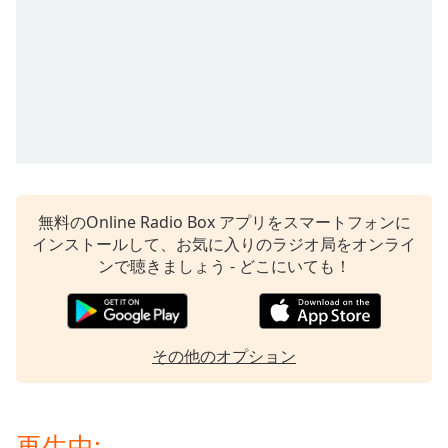
opens
subtitles
settings
dialog
subtitles
off
,
selected
Audio
Track
無料のOnline Radio Box アプリをスマートフォンに
インストールして、お気に入りのラジオ局をオンライ
Picture-
in-
ンで聴きましょう - どこにいても！
Picture
Fullscreen
This
is
その他のオプション
a
modal
window.
再生中: