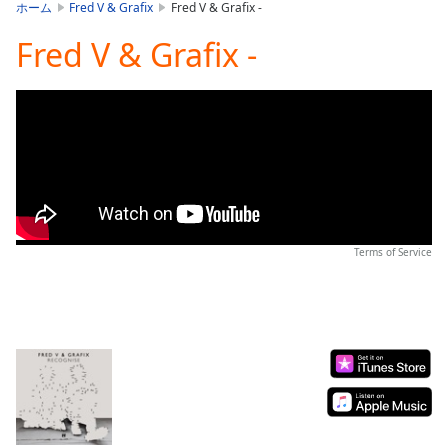
is
ホーム
Fred V & Grafix
Fred V & Grafix -
loading.
Fred V & Grafix -
Play
Video
Play
Skip
Backward
Skip
Forward
Mute
Current
Time
0:00
/
Terms of Service
Duration
-:-
Loaded
:
0.00%
Stream
Type
LIVE
Seek to
live,
currently
behind
live
LIVE