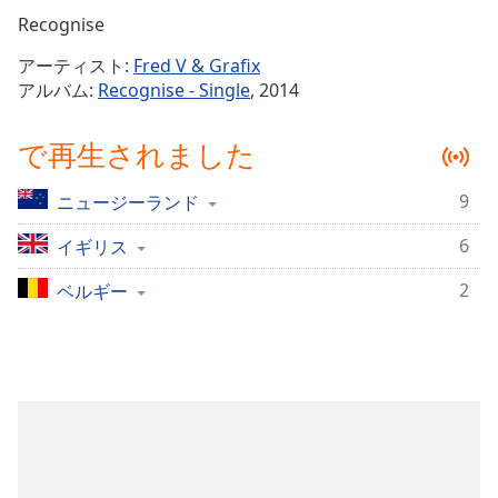
Remaining
Recognise
Time
-
アーティスト:
Fred V & Grafix
-:-
アルバム:
Recognise - Single
, 2014
1x
で再生されました
Playback
Rate
9
ニュージーランド
Chapters
6
Chapters
イギリス
2
ベルギー
Descriptions
descriptions
off
,
selected
Subtitles
subtitles
settings
,