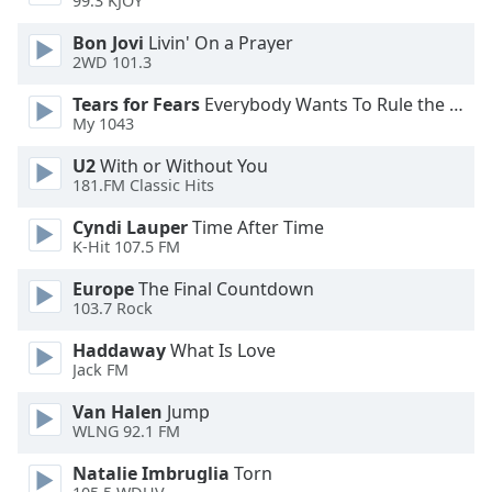
Color
99.3 KJOY
Bon Jovi
Livin' On a Prayer
2WD 101.3
Opacity
Tears for Fears
Everybody Wants To Rule the World
My 1043
Caption
Area
U2
With or Without You
Background
181.FM Classic Hits
Color
Cyndi Lauper
Time After Time
K-Hit 107.5 FM
Opacity
Europe
The Final Countdown
103.7 Rock
Font
Haddaway
What Is Love
Size
Jack FM
Van Halen
Jump
Text
WLNG 92.1 FM
Edge
Style
Natalie Imbruglia
Torn