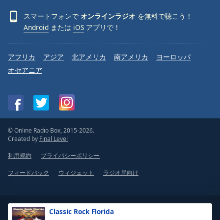
スマートフォンで
オンラインラジオ
を無料で聴こう！
Android
または
iOS
アプリで！
アフリカ
アジア
北アメリカ
南アメリカ
ヨーロッパ
オセアニア
© Online Radio Box, 2015-2026.
Created by
Final Level
利用規約
プライバシーポリシー
フィードバック
ウィジェット
ラジオ局向け
Classic Rock Florida