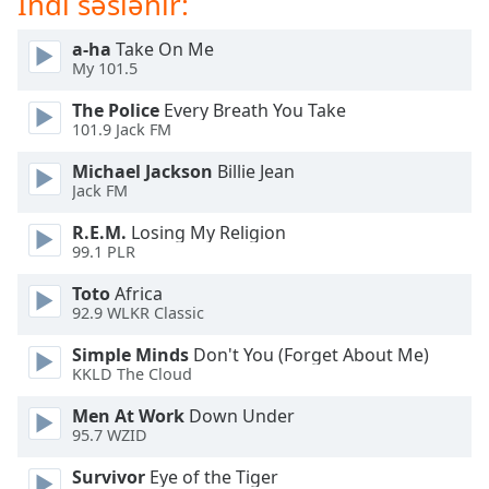
İndi səslənir:
of
dialog
a-ha
Take On Me
window.
My 101.5
Escape
will
The Police
Every Breath You Take
cancel
101.9 Jack FM
and
Michael Jackson
Billie Jean
close
Jack FM
the
window.
R.E.M.
Losing My Religion
99.1 PLR
Text
Toto
Africa
Color
92.9 WLKR Classic
Simple Minds
Don't You (Forget About Me)
Opacity
KKLD The Cloud
Men At Work
Down Under
Text
95.7 WZID
Background
Color
Survivor
Eye of the Tiger