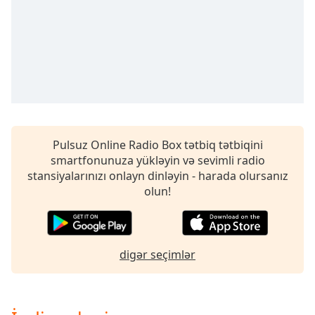
opens
subtitles
settings
dialog
subtitles
off
,
selected
Audio
Track
Pulsuz Online Radio Box tətbiq tətbiqini
smartfonunuza yükləyin və sevimli radio
Picture-
in-
stansiyalarınızı onlayn dinləyin - harada olursanız
Picture
olun!
Fullscreen
This
is
a
digər seçimlər
modal
window.
Beginning