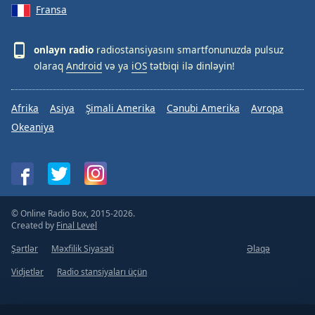
Fransa
onlayn radio
radiostansiyasını smartfonunuzda pulsuz
olaraq
Android
və ya
iOS
tətbiqi ilə dinləyin!
Afrika
Asiya
Şimali Amerika
Cənubi Amerika
Avropa
Okeaniya
© Online Radio Box, 2015-2026.
Created by
Final Level
Şərtlər
Məxfilik Siyasəti
Əlaqə
Vidjetlər
Radio stansiyaları üçün