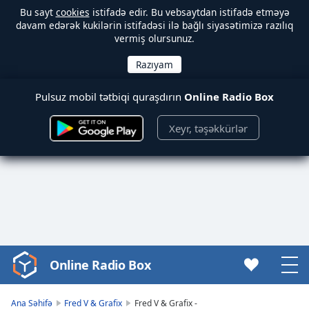
Bu sayt
cookies
istifadə edir. Bu vebsaytdan istifadə etməyə
davam edərək kukilərin istifadəsi ilə bağlı siyasətimizə razılıq
vermiş olursunuz.
Pulsuz mobil tətbiqi quraşdırın
Online Radio Box
Xeyr, təşəkkürlər
Online Radio Box
Video
Player
is
Ana Səhifə
Fred V & Grafix
Fred V & Grafix -