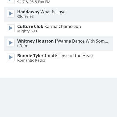
94.7 & 95.5 Fox FM
Font
Family
Haddaway
What Is Love
Oldies 93
Culture Club
Karma Chameleon
Reset
Mighty 690
Done
Close
Whitney Houston
I Wanna Dance With Somebody
Modal
eD-fm
Dialog
End
Bonnie Tyler
Total Eclipse of the Heart
of
Romantic Radio
dialog
window.