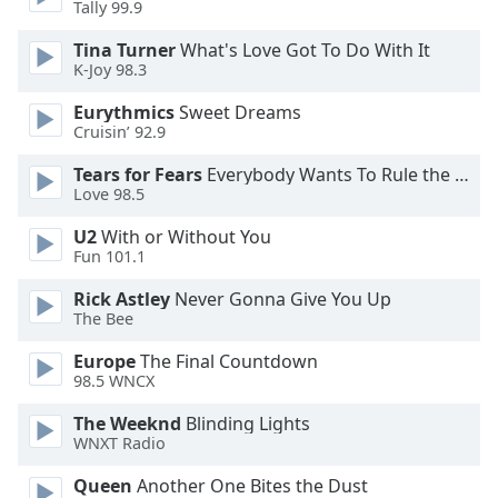
Tally 99.9
Opacity
Tina Turner
What's Love Got To Do With It
K-Joy 98.3
Eurythmics
Sweet Dreams
Caption
Cruisin’ 92.9
Area
Background
Tears for Fears
Everybody Wants To Rule the World
Color
Love 98.5
U2
With or Without You
Opacity
Fun 101.1
Rick Astley
Never Gonna Give You Up
Font
The Bee
Size
Europe
The Final Countdown
98.5 WNCX
Text
The Weeknd
Blinding Lights
Edge
WNXT Radio
Style
Queen
Another One Bites the Dust