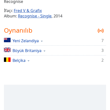
Remaining
Recognise
Time
-
İfaçı:
Fred V & Grafix
-:-
Album:
Recognise - Single
, 2014
1x
Oynanılıb
Playback
Rate
7
Yeni Zelandiya
Chapters
3
Chapters
Böyük Britaniya
2
Belçika
Descriptions
descriptions
off
,
selected
Subtitles
subtitles
settings
,